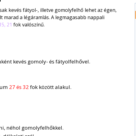
ak kevés fátyol-, illetve gomolyfelhő lehet az égen,
t marad a légáramlás. A legmagasabb nappali
5, 21
fok valószínű.
ként kevés gomoly- és fátyolfelhővel.
mum
27 és 32
fok között alakul.
ani, néhol gomolyfelhőkkel.