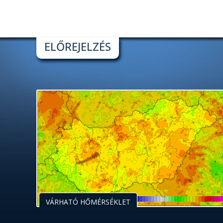
ELŐREJELZÉS
VÁRHATÓ HŐMÉRSÉKLET