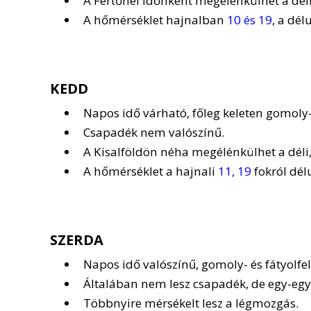
A Fertőnél időnként megélénkülhet a déli, 
A hőmérséklet hajnalban
10 és 19
, a dé
KEDD
Napos idő várható, főleg keleten gomoly-, 
Csapadék nem valószínű.
A Kisalföldön néha megélénkülhet a déli, 
A hőmérséklet a hajnali
11, 19
fokról dél
SZERDA
Napos idő valószínű, gomoly- és fátyolfe
Általában nem lesz csapadék, de egy-egy 
Többnyire mérsékelt lesz a légmozgás.