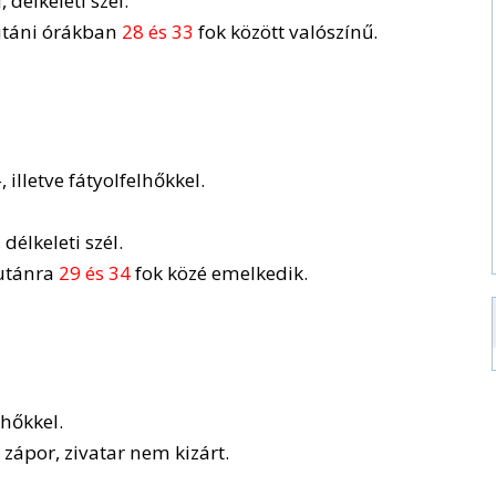
délkeleti szél.
lutáni órákban
28 és 33
fok között valószínű.
illetve fátyolfelhőkkel.
délkeleti szél.
utánra
29 és 34
fok közé emelkedik.
lhőkkel.
zápor, zivatar nem kizárt.