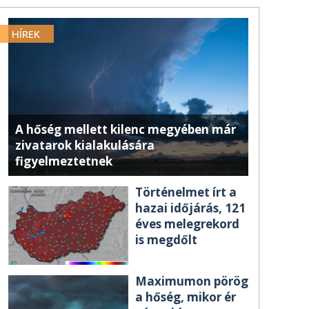
HÍREK
A hőség mellett kilenc megyében már
zivatarok kialakulására
figyelmeztetnek
Történelmet írt a
hazai időjárás, 121
éves melegrekord
is megdőlt
Maximumon pörög
a hőség, mikor ér