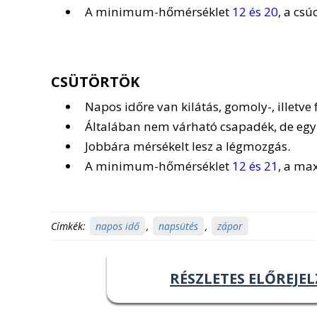
A minimum-hőmérséklet
12 és 20
, a csú
CSÜTÖRTÖK
Napos időre van kilátás, gomoly-, illetve 
Általában nem várható csapadék, de egy-
Jobbára mérsékelt lesz a légmozgás.
A minimum-hőmérséklet
12 és 21
, a m
Címkék:
napos idő
,
napsütés
,
zápor
RÉSZLETES ELŐREJEL