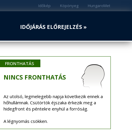
Időkép
Köpönyeg
HungaroMet
IDŐJÁRÁS ELŐREJELZÉS »
FRONTHATÁS
NINCS
FRONTHATÁS
Az utolsó, legmelegebb napja következik ennek a
hőhullámnak. Csütörtök éjszaka érkezik meg a
hidegfront és péntekre enyhül a forróság.
A légnyomás csökken.