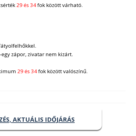
csérték
29 és 34
fok között várható.
fátyolfelhőkkel.
egy zápor, zivatar nem kizárt.
aximum
29 és 34
fok között valószínű.
ZÉS, AKTUÁLIS IDŐJÁRÁS