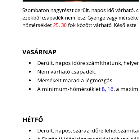
Szombaton nagyrészt derült, napos idő várható, cs
ezekből csapadék nem lesz. Gyenge vagy mérsékel
hőmérséklet
25, 30
fok között várható. Késő este
1
VASÁRNAP
Derült, napos időre számíthatunk, helyen
Nem várható csapadék.
Mérsékelt marad a légmozgás.
A minimum-hőmérséklet
8, 16
, a maxi
HÉTFŐ
Derült, napos, száraz időre lehet számít