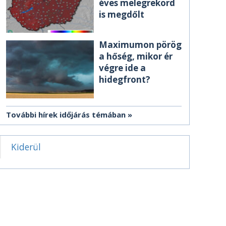
éves melegrekord
is megdőlt
Maximumon pörög
a hőség, mikor ér
végre ide a
hidegfront?
További hírek időjárás témában
Kiderül