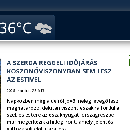
36
A SZERDA REGGELI IDŐJÁRÁS
KÖSZÖNŐVISZONYBAN SEM LESZ
AZ ESTIVEL
2026. március. 25 4:43
Napközben még a délről jövő meleg levegő lesz
meghatározó, délután viszont északira fordul a
szél, és estére az északnyugati országrészbe
már megérkezik a hidegfront, amely jelentős
változások előfutára lesz.