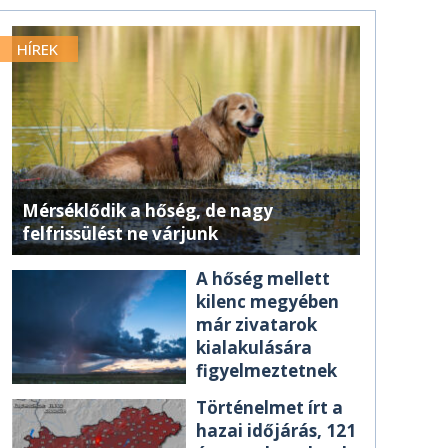
HÍREK
Mérséklődik a hőség, de nagy
felfrissülést ne várjunk
A hőség mellett
kilenc megyében
már zivatarok
kialakulására
figyelmeztetnek
Történelmet írt a
hazai időjárás, 121