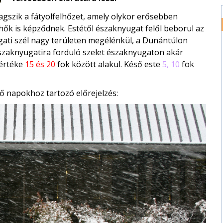
agszik a fátyolfelhőzet, amely olykor erősebben
hők is képződnek. Estétől északnyugat felől beborul az
yugati szél nagy területen megélénkül, a Dunántúlon
 északnyugatira forduló szelet északnyugaton akár
sértéke
15 és 20
fok között alakul. Késő este
5, 10
fok
ő napokhoz tartozó előrejelzés: