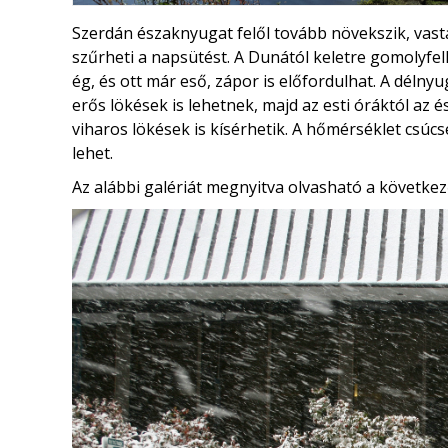
Szerdán északnyugat felől tovább növekszik, vast
szűrheti a napsütést. A Dunától keletre gomolyfel
ég, és ott már eső, zápor is előfordulhat. A déln
erős lökések is lehetnek, majd az esti óráktól az
viharos lökések is kísérhetik. A hőmérséklet csúc
lehet.
Az alábbi galériát megnyitva olvasható a következ