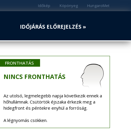
Időkép
Köpönyeg
HungaroMet
IDŐJÁRÁS ELŐREJELZÉS »
FRONTHATÁS
NINCS
FRONTHATÁS
Az utolsó, legmelegebb napja következik ennek a
hőhullámnak. Csütörtök éjszaka érkezik meg a
hidegfront és péntekre enyhül a forróság.
A légnyomás csökken.