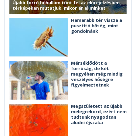
Újabb forró hőhullám tűnt fel az előrejelzésben,
térképeken mutatjuk, mikor ér el minket
Hamarabb tér vissza a
pusztító hőség, mint
gondolnánk
Mérséklődött a
forróság, de két
megyében még mindig
veszélyes hőségre
figyelmeztetnek
Megszületett az újabb
melegrekord, ezért nem
tudtunk nyugodtan
aludni éjszaka