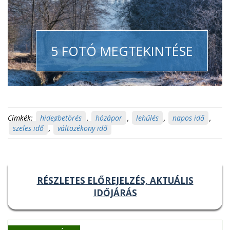
5 FOTÓ MEGTEKINTÉSE
Címkék:
hidegbetörés
,
hózápor
,
lehűlés
,
napos idő
,
szeles idő
,
változékony idő
RÉSZLETES ELŐREJELZÉS, AKTUÁLIS
IDŐJÁRÁS