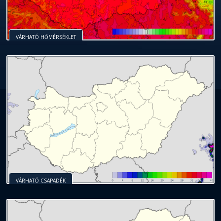
VÁRHATÓ HŐMÉRSÉKLET
VÁRHATÓ CSAPADÉK