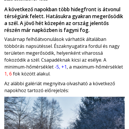
A következő napokban több hidegfront is átvonul
térségünk felett. Hatásukra gyakran megerősödik
a szél. A jövő hét közepén az ország jelentős
részén már napközben is fagyni fog.
Vasárnap felhőátvonulások várhatók általában
többórás napsütéssel. Északnyugatira fordul és nagy
területen megerősödik, helyenként viharossá
fokozódik a szél. Csapadéknak kicsi az esélye. A
minimum-hőmérséklet
-5, +1
, a maximum-hőmérséklet
1, 6
fok között alakul.
Az alábbi galériát megnyitva olvasható a következő
napokhoz tartozó előrejelzés: