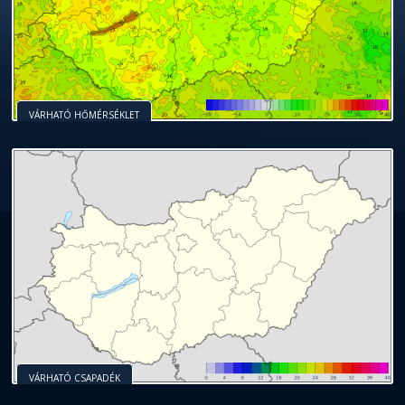
VÁRHATÓ HŐMÉRSÉKLET
VÁRHATÓ CSAPADÉK