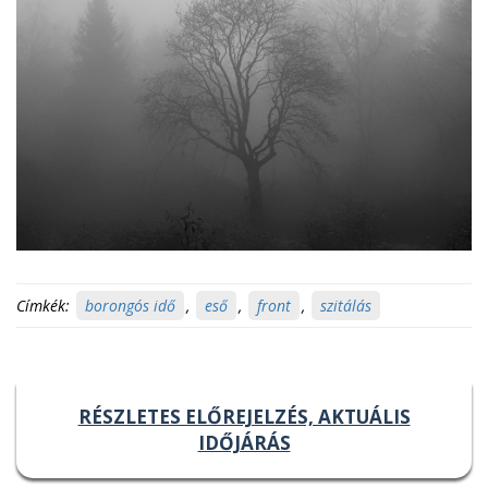
Címkék:
borongós idő
,
eső
,
front
,
szitálás
RÉSZLETES ELŐREJELZÉS, AKTUÁLIS
IDŐJÁRÁS