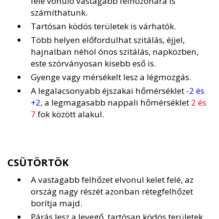
felé vonuló vastagabb felhőzónára is
számíthatunk.
Tartósan ködös területek is várhatók.
Több helyen előfordulhat szitálás, éjjel,
hajnalban néhol ónos szitálás, napközben,
este szórványosan kisebb eső is.
Gyenge vagy mérsékelt lesz a légmozgás.
A legalacsonyabb éjszakai hőmérséklet
-2 és
+2
, a legmagasabb nappali hőmérséklet
2 és
7
fok között alakul.
CSÜTÖRTÖK
A vastagabb felhőzet elvonul kelet felé, az
ország nagy részét azonban rétegfelhőzet
borítja majd.
Párás lesz a levegő, tartósan ködös területek