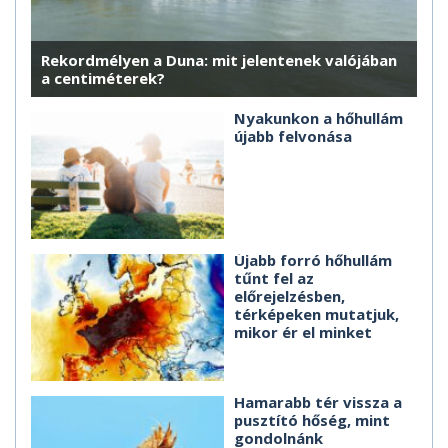
Rekordmélyen a Duna: mit jelentenek valójában
a centiméterek?
Nyakunkon a hőhullám
újabb felvonása
Újabb forró hőhullám
tűnt fel az
előrejelzésben,
térképeken mutatjuk,
mikor ér el minket
Hamarabb tér vissza a
pusztító hőség, mint
gondolnánk