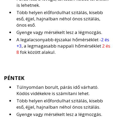
is lehetnek.
Több helyen előfordulhat szitálás, kisebb
eső, éjjel, hajnalban néhol ónos szitálás,
ónos eső.
Gyenge vagy mérsékelt lesz a légmozgás.
A legalacsonyabb éjszakai hőmérséklet
-2 és
+3
, a legmagasabb nappali hőmérséklet
2 és
8
fok között alakul.
PÉNTEK
Túlnyomóan borult, párás idő várható.
Ködös vidékekre is számítani lehet.
Több helyen előfordulhat szitálás, kisebb
eső, éjjel, hajnalban néhol ónos szitálás.
Gyenge vagy mérsékelt lesz a légmozgás.