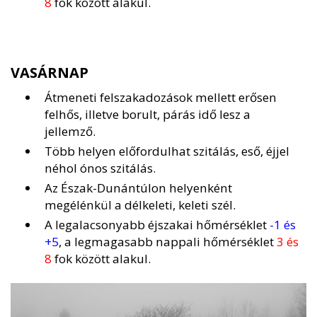
8
fok között alakul.
VASÁRNAP
Átmeneti felszakadozások mellett erősen
felhős, illetve borult, párás idő lesz a
jellemző.
Több helyen előfordulhat szitálás, eső, éjjel
néhol ónos szitálás.
Az Észak-Dunántúlon helyenként
megélénkül a délkeleti, keleti szél.
A legalacsonyabb éjszakai hőmérséklet
-1 és
+5
, a legmagasabb nappali hőmérséklet
3 és
8
fok között alakul.