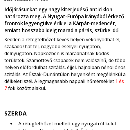
Időjárásunkat egy nagy kiterjedésű anticiklon
határozza meg. A Nyugat-Európa irányából érkező
frontok legyengülve érik el a Kárpát-medencét,
emiatt hosszabb ideig marad a párás, szürke idő.
Kedden a rétegfelhőzet kevés helyen vékonyodhat el,
szakadozhat fel, nagyobb eséllyel nyugaton,
délnyugaton. Napközben is maradhatnak ködös
területek. Számottevő csapadék nem valószínű, de több
helyen előfordulhat szitálás, éjjel, hajnalban néhol ónos
szitálás. Az Észak-Dunántúlon helyenként megélénkül a
délkeleti szél. A legmagasabb nappali hőmérséklet
1 és
7
fok között alakul.
SZERDA
A rétegfelhőzet mellett egy nyugatról kelet