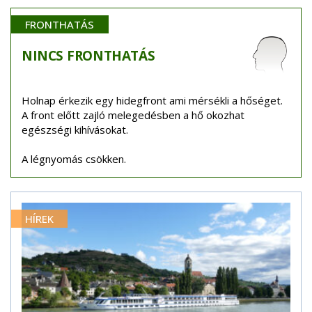
FRONTHATÁS
NINCS
FRONTHATÁS
Holnap érkezik egy hidegfront ami mérsékli a hőséget.
A front előtt zajló melegedésben a hő okozhat
egészségi kihívásokat.
A légnyomás csökken.
HÍREK