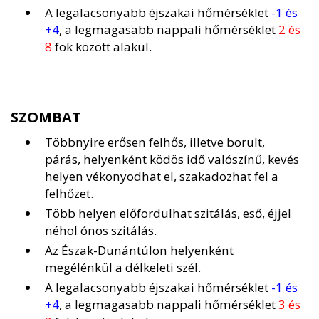
A legalacsonyabb éjszakai hőmérséklet
-1 és
+4
, a legmagasabb nappali hőmérséklet
2 és
8
fok között alakul.
SZOMBAT
Többnyire erősen felhős, illetve borult,
párás, helyenként ködös idő valószínű, kevés
helyen vékonyodhat el, szakadozhat fel a
felhőzet.
Több helyen előfordulhat szitálás, eső, éjjel
néhol ónos szitálás.
Az Észak-Dunántúlon helyenként
megélénkül a délkeleti szél.
A legalacsonyabb éjszakai hőmérséklet
-1 és
+4
, a legmagasabb nappali hőmérséklet
3 és