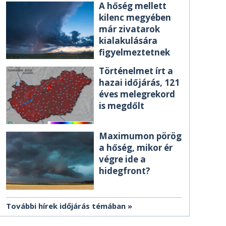
A hőség mellett
kilenc megyében
már zivatarok
kialakulására
figyelmeztetnek
Történelmet írt a
hazai időjárás, 121
éves melegrekord
is megdőlt
Maximumon pörög
a hőség, mikor ér
végre ide a
hidegfront?
További hírek időjárás témában