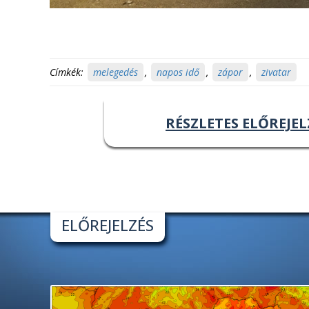
Címkék:
melegedés
,
napos idő
,
zápor
,
zivatar
RÉSZLETES ELŐREJEL
ELŐREJELZÉS