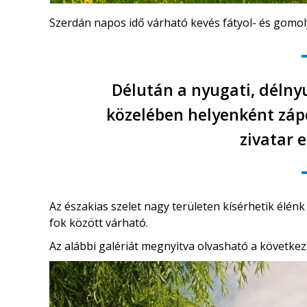
Szerdán napos idő várható kevés fátyol- és gomol
Délután a nyugati, délnyu
közelében helyenként zápor
zivatar 
Az északias szelet nagy területen kísérhetik élé
fok között várható.
Az alábbi galériát megnyitva olvasható a következ