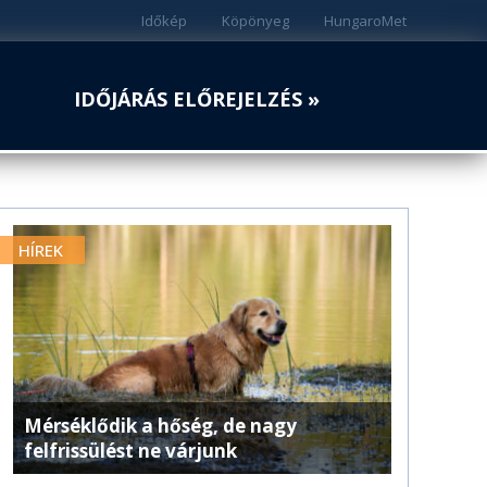
Időkép
Köpönyeg
HungaroMet
IDŐJÁRÁS ELŐREJELZÉS »
HÍREK
Mérséklődik a hőség, de nagy
felfrissülést ne várjunk