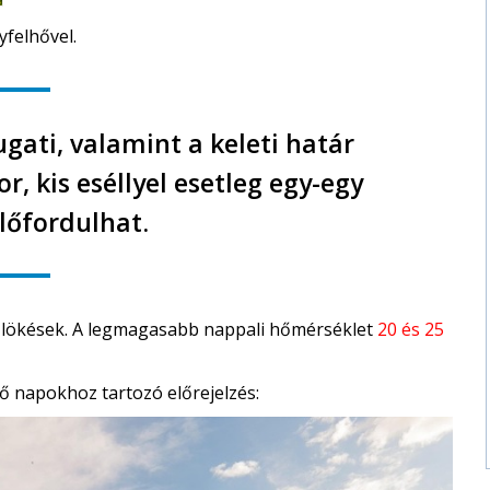
yfelhővel.
gati, valamint a keleti határ
, kis eséllyel esetleg egy-egy
előfordulhat.
nk lökések. A legmagasabb nappali hőmérséklet
20 és 25
ő napokhoz tartozó előrejelzés: