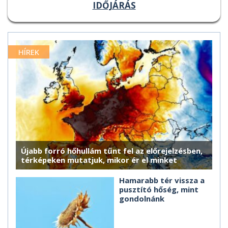
IDŐJÁRÁS
HÍREK
Újabb forró hőhullám tűnt fel az előrejelzésben,
térképeken mutatjuk, mikor ér el minket
Hamarabb tér vissza a
pusztító hőség, mint
gondolnánk