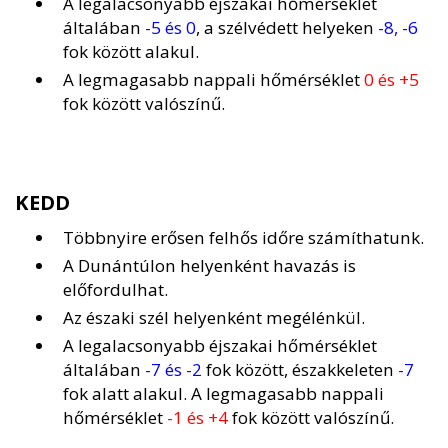
A legalacsonyabb éjszakai hőmérséklet
általában
-5 és 0
, a szélvédett helyeken
-8, -6
fok között alakul.
A legmagasabb nappali hőmérséklet
0 és +5
fok között valószínű.
KEDD
Többnyire erősen felhős időre számíthatunk.
A Dunántúlon helyenként havazás is
előfordulhat.
Az északi szél helyenként megélénkül.
A legalacsonyabb éjszakai hőmérséklet
általában
-7 és -2
fok között, északkeleten
-7
fok alatt alakul. A legmagasabb nappali
hőmérséklet
-1 és +4
fok között valószínű.