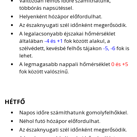
Változóan felhős időre számíthatunk,
többórás napsütéssel.
Helyenként hózápor előfordulhat.
Az északnyugati szél időnként megerősödik.
A legalacsonyabb éjszakai hőmérséklet
általában
-4 és +1
fok között alakul, a
szélvédett, kevésbé felhős tájakon
-5, -6
fok is
lehet.
A legmagasabb nappali hőmérséklet
0 és +5
fok között valószínű.
HÉTFŐ
Napos időre számíthatunk gomolyfelhőkkel.
Néhol futó hózápor előfordulhat.
Az északnyugati szél időnként megerősödik.