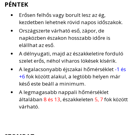
PÉNTEK
Erősen felhős vagy borult lesz az ég,
kezdetben lehetnek rövid napos időszakok.
Országszerte várható eső, zápor, de
napközben északon hosszabb időre is
elállhat az eső.
A délnyugati, majd az északkeletire forduló
szelet erős, néhol viharos lökések kísérik.
A legalacsonyabb éjszakai hőmérséklet
-1 és
+6
fok között alakul, a legtöbb helyen már
késő este beáll a minimum.
A legmagasabb nappali hőmérséklet
általában
8 és 13
, északkeleten
5, 7
fok között
várható.