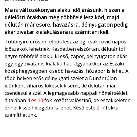
Ma is változékonyan alakul időjárásunk, hiszen a
délelőtti órákban még többfelé lesz köd, majd
délután már esőre, havazásra, délnyugaton pedig
akár zivatar kialakulására is számítani kell.
Többnyire erősen felhős lesz az ég, csak rövid napos
időszakok lehetnek. Kezdetben elszórtan, délutántól
egyre többfelé alakul ki eső, zápor, délnyugaton akár
egy-egy zivatar is kialakulhat. Ugyanakkor az Északi-
középhegységben kisebb havazás, hózápor is lehet. A
több helyen erős délnyugati szelet a Dunántúlon
időnként viharos lökések kísérik, de délután már
csendesül a szél. A legmagasabb nappali hőmérséklet
általában
4 és 10
fok között valószínű, de északkeleten
ennél kissé hidegebb is lehet. Késő este
2, 7
fokra
számíthatunk.