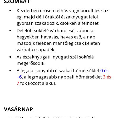
SZOMBAT
Kezdetben erősen felhős vagy borult lesz az
ég, majd déli óráktól északnyugat felől
gyorsan szakadozik, csökken a felhőzet.
Délelőtt sokfelé várható eső, zápor, a
hegyekben havazás, havas eső, a nap
második felében már főleg csak keleten
várható csapadék.
Az északnyugati, nyugati szél sokfelé
megerősödik.
A legalacsonyabb éjszakai hőmérséklet
0 és
+6
, a legmagasabb nappali hőmérséklet
3 és
7
fok között alakul.
VASÁRNAP