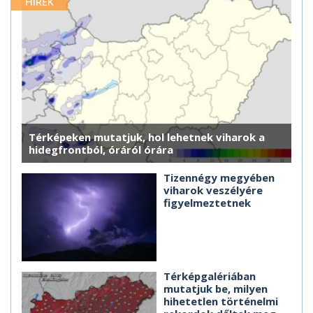
HÍREK
Térképeken mutatjuk, hol lehetnek viharok a
hidegfrontból, óráról órára
Tizennégy megyében
viharok veszélyére
figyelmeztetnek
Térképgalériában
mutatjuk be, milyen
hihetetlen történelmi