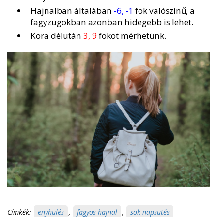
Hajnalban általában
-6, -1
fok valószínű, a
fagyzugokban azonban hidegebb is lehet.
Kora délután
3, 9
fokot mérhetünk.
Címkék:
enyhülés
,
fagyos hajnal
,
sok napsütés