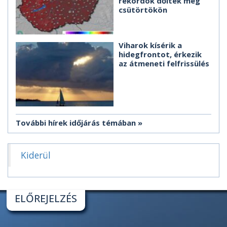
rekordok dőltek meg
csütörtökön
Viharok kísérik a
hidegfrontot, érkezik
az átmeneti felfrissülés
További hírek időjárás témában
Kiderül
ELŐREJELZÉS