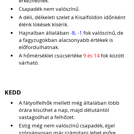
érkezhetnek.
Csapadék nem valószínű.
A déli, délkeleti szelet a Kisalföldön időnként
élénk lökések kísérik.
Hajnalban általában
-8, -1
fok valószínű, de
a fagyzugokban alacsonyabb értékek is
előfordulhatnak.
A hőmérséklet csúcsértéke
9 és 14
fok között
várható.
KEDD
A fátyolfelhők mellett még általában több
órára kisüthet a nap, majd délutántól
vastagodhat a felhőzet.
Estig még nem valószínű csapadék, éjjel
szórványosan már számítani lehet esőre,