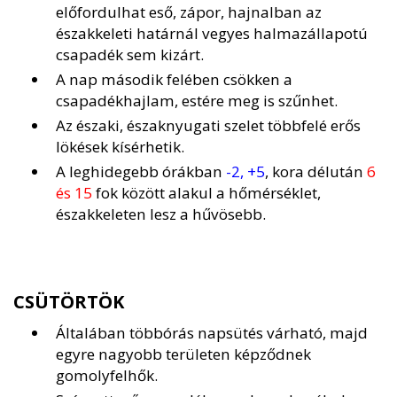
előfordulhat eső, zápor, hajnalban az
északkeleti határnál vegyes halmazállapotú
csapadék sem kizárt.
A nap második felében csökken a
csapadékhajlam, estére meg is szűnhet.
Az északi, északnyugati szelet többfelé erős
lökések kísérhetik.
A leghidegebb órákban
-2, +5
, kora délután
6
és 15
fok között alakul a hőmérséklet,
északkeleten lesz a hűvösebb.
CSÜTÖRTÖK
Általában többórás napsütés várható, majd
egyre nagyobb területen képződnek
gomolyfelhők.