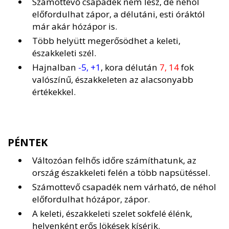
Számottevő csapadék nem lesz, de néhol
előfordulhat zápor, a délutáni, esti óráktól
már akár hózápor is.
Több helyütt megerősödhet a keleti,
északkeleti szél.
Hajnalban
-5, +1
, kora délután
7, 14
fok
valószínű, északkeleten az alacsonyabb
értékekkel.
PÉNTEK
Változóan felhős időre számíthatunk, az
ország északkeleti felén a több napsütéssel.
Számottevő csapadék nem várható, de néhol
előfordulhat hózápor, zápor.
A keleti, északkeleti szelet sokfelé élénk,
helyenként erős lökések kísérik.