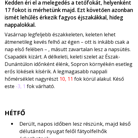
Kedden éri el a melegedés a tetőfokát, helyenként
17 fokot is mérhetünk majd. Ezt követően azonban
ismét lehűlés érkezik fagyos éjszakákkal, hideg
nappalokkal.
Vasárnap legfeljebb északkeleten, keleten lehet
átmenetileg kevés felhő az égen – ott is inkább csak a
nap első felében – , másutt zavartalan lesz a napsütés.
Csapadék kizárt. A délkeleti, keleti szelet az Észak-
Dunántúlon időnként élénk, Sopron környékén esetleg
erős lökések kísérik. A legmagasabb nappali
hőmérséklet nagyrészt
10, 11
fok körül alakul. Késő
este
-3, 1
fok várható.
HÉTFŐ
Derült, napos időben lesz részünk, majd késő
délutántól nyugat felől fátyolfelhők