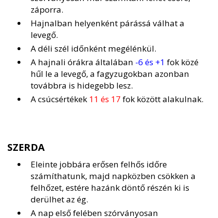
záporra.
Hajnalban helyenként párássá válhat a
levegő.
A déli szél időnként megélénkül.
A hajnali órákra általában
-6 és +1
fok közé
hűl le a levegő, a fagyzugokban azonban
továbbra is hidegebb lesz.
A csúcsértékek
11 és 17
fok között alakulnak.
SZERDA
Eleinte jobbára erősen felhős időre
számíthatunk, majd napközben csökken a
felhőzet, estére hazánk döntő részén ki is
derülhet az ég.
A nap első felében szórványosan