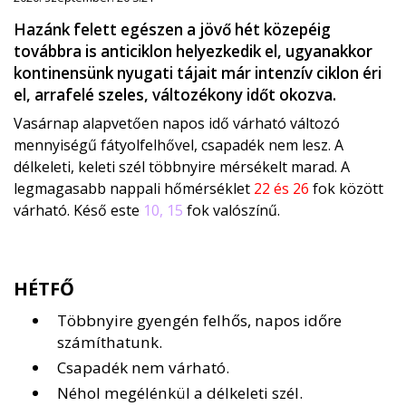
Hazánk felett egészen a jövő hét közepéig
továbbra is anticiklon helyezkedik el, ugyanakkor
kontinensünk nyugati tájait már intenzív ciklon éri
el, arrafelé szeles, változékony időt okozva.
Vasárnap alapvetően napos idő várható változó
mennyiségű fátyolfelhővel, csapadék nem lesz. A
délkeleti, keleti szél többnyire mérsékelt marad. A
legmagasabb nappali hőmérséklet
22 és 26
fok között
várható. Késő este
10, 15
fok valószínű.
HÉTFŐ
Többnyire gyengén felhős, napos időre
számíthatunk.
Csapadék nem várható.
Néhol megélénkül a délkeleti szél.