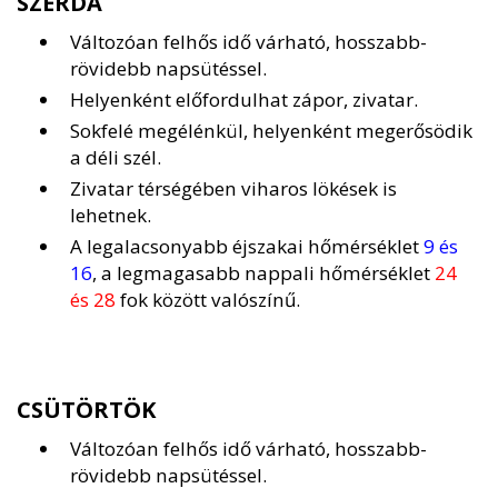
SZERDA
Változóan felhős idő várható, hosszabb-
rövidebb napsütéssel.
Helyenként előfordulhat zápor, zivatar.
Sokfelé megélénkül, helyenként megerősödik
a déli szél.
Zivatar térségében viharos lökések is
lehetnek.
A legalacsonyabb éjszakai hőmérséklet
9 és
16
, a legmagasabb nappali hőmérséklet
24
és 28
fok között valószínű.
CSÜTÖRTÖK
Változóan felhős idő várható, hosszabb-
rövidebb napsütéssel.