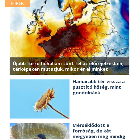
HÍREK
Újabb forró hőhullám tűnt fel az előrejelzésben,
térképeken mutatjuk, mikor ér el minket
Hamarabb tér vissza a
pusztító hőség, mint
gondolnánk
Mérséklődött a
forróság, de két
megyében még mindig