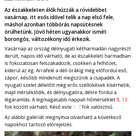
Az északkeleten élők húzzák a rövidebbet
vasárnap, itt esős idővel telik a nap első fele,
máshol azonban többórás napsütésnek
örülhetünk. Jövő héten ugyanakkor ismét
borongós, változékony idő érkezik.
Vasárnap az ország délnyugati kétharmadán nagyrészt
derült, napos idő várható, de az északkeleti harmadban
is fokozatosan felszakadozik, csökken a felhőzet,
kiderül az ég. Arrafelé a déli órákig még előfordul eső,
zápor, később mindenütt megszűnik a csapadék. A
nyugati szelet délelőtt még erős széllökések kísérhetik,
majd mérséklődik, és délnyugatira, délire fordul a
légáramlás. A legmagasabb nappali hőmérséklet
8, 13
fok között várható. Késő este
1, 7
fok valószínű.
Az alábbi galériát megnyitva olvasható a következő
napokhoz tartozó előrejelzés.