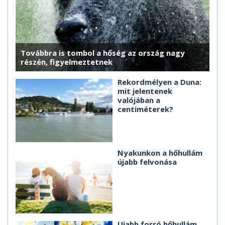
Továbbra is tombol a hőség az ország nagy
részén, figyelmeztetnek
Rekordmélyen a Duna:
mit jelentenek
valójában a
centiméterek?
Nyakunkon a hőhullám
újabb felvonása
Újabb forró hőhullám