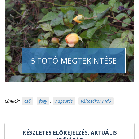
5 FOTÓ MEGTEKINTÉSE
Címkék:
eső
,
fagy
,
napsütés
,
változékony idő
RÉSZLETES ELŐREJELZÉS, AKTUÁLIS