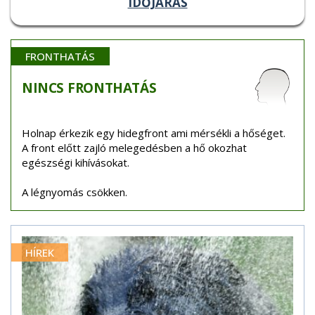
IDŐJÁRÁS
FRONTHATÁS
NINCS
FRONTHATÁS
Holnap érkezik egy hidegfront ami mérsékli a hőséget.
A front előtt zajló melegedésben a hő okozhat
egészségi kihívásokat.
A légnyomás csökken.
HÍREK