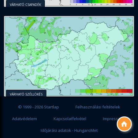
VÁRHATÓ CSAPADÉK
VÁRHATÓ SZÉLLÖKÉS
© 1999 - 2026 Startlap
Felhasználási feltételek
Adatvédelem
Kapcsolatfelvétel
Impresszum

Időjárási adatok - HungaroMet