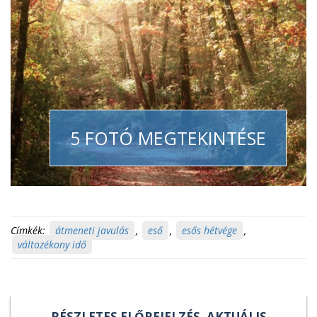
5 FOTÓ MEGTEKINTÉSE
Címkék:
átmeneti javulás
,
eső
,
esős hétvége
,
változékony idő
RÉSZLETES ELŐREJELZÉS, AKTUÁLIS