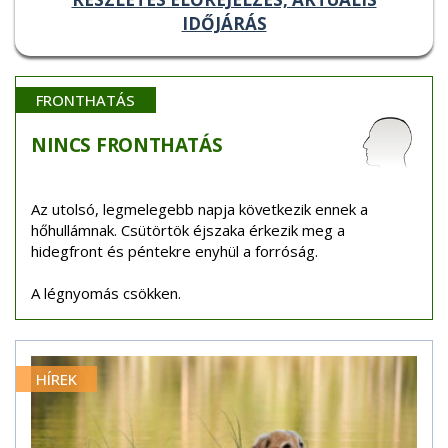
IDŐJÁRÁS
FRONTHATÁS
NINCS
FRONTHATÁS
Az utolsó, legmelegebb napja következik ennek a
hőhullámnak. Csütörtök éjszaka érkezik meg a
hidegfront és péntekre enyhül a forróság.
A légnyomás csökken.
HÍREK