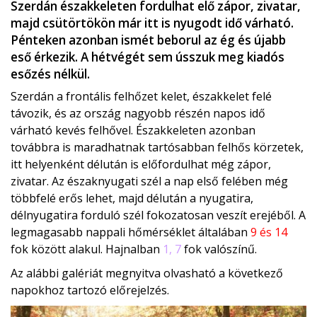
Szerdán északkeleten fordulhat elő zápor, zivatar,
majd csütörtökön már itt is nyugodt idő várható.
Pénteken azonban ismét beborul az ég és újabb
eső érkezik. A hétvégét sem ússzuk meg kiadós
esőzés nélkül.
Szerdán a frontális felhőzet kelet, északkelet felé
távozik, és az ország nagyobb részén napos idő
várható kevés felhővel. Északkeleten azonban
továbbra is maradhatnak tartósabban felhős körzetek,
itt helyenként délután is előfordulhat még zápor,
zivatar. Az északnyugati szél a nap első felében még
többfelé erős lehet, majd délután a nyugatira,
délnyugatira forduló szél fokozatosan veszít erejéből. A
legmagasabb nappali hőmérséklet általában
9 és 14
fok között alakul. Hajnalban
1, 7
fok valószínű.
Az alábbi galériát megnyitva olvasható a következő
napokhoz tartozó előrejelzés.