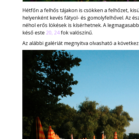
Hétfőn a felhős tájakon is csökken a felhőzet, kis
helyenként kevés fátyol- és gomolyfelhővel. Az és
néhol erős lökések is kísérhetnek. A legmagasab
késő este
20, 24
fok valószínű.
Az alábbi galériát megnyitva olvasható a következ