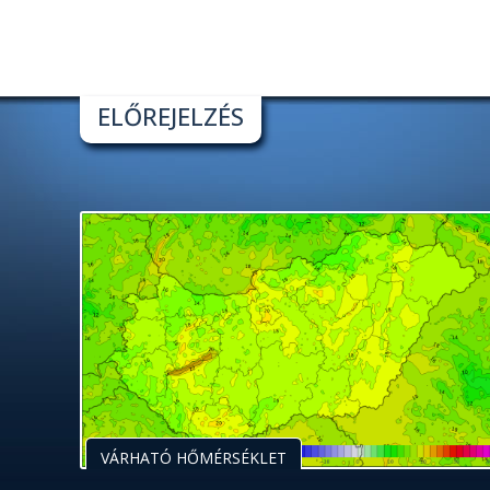
ELŐREJELZÉS
VÁRHATÓ HŐMÉRSÉKLET