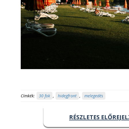
Címkék:
30 fok
,
hidegfront
,
melegedés
RÉSZLETES ELŐREJEL