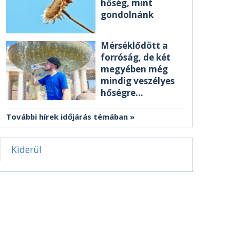
hőség, mint
gondolnánk
Mérséklődött a
forróság, de két
megyében még
mindig veszélyes
hőségre
figyelmeztetnek
További hírek időjárás témában
Kiderül