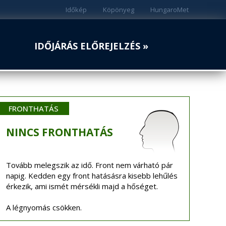
Időkép
Köpönyeg
HungaroMet
IDŐJÁRÁS ELŐREJELZÉS »
FRONTHATÁS
NINCS
FRONTHATÁS
Tovább melegszik az idő. Front nem várható pár
napig. Kedden egy front hatásásra kisebb lehűlés
érkezik, ami ismét mérsékli majd a hőséget.
A légnyomás csökken.