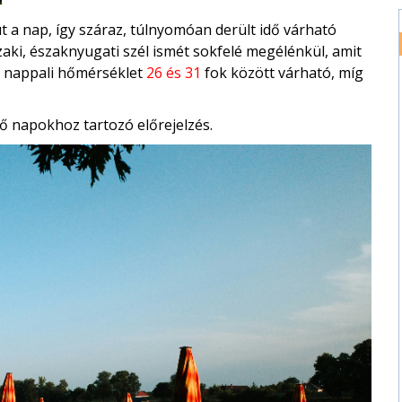
üt a nap, így száraz, túlnyomóan derült idő várható
zaki, északnyugati szél ismét sokfelé megélénkül, amit
b nappali hőmérséklet
26 és 31
fok között várható, míg
ő napokhoz tartozó előrejelzés.