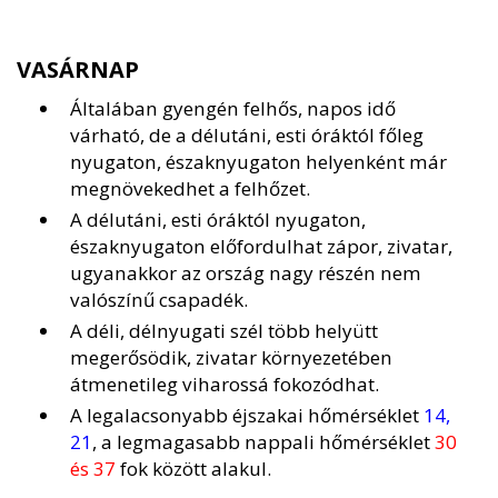
VASÁRNAP
Általában gyengén felhős, napos idő
várható, de a délutáni, esti óráktól főleg
nyugaton, északnyugaton helyenként már
megnövekedhet a felhőzet.
A délutáni, esti óráktól nyugaton,
északnyugaton előfordulhat zápor, zivatar,
ugyanakkor az ország nagy részén nem
valószínű csapadék.
A déli, délnyugati szél több helyütt
megerősödik, zivatar környezetében
átmenetileg viharossá fokozódhat.
A legalacsonyabb éjszakai hőmérséklet
14,
21
, a legmagasabb nappali hőmérséklet
30
és 37
fok között alakul.