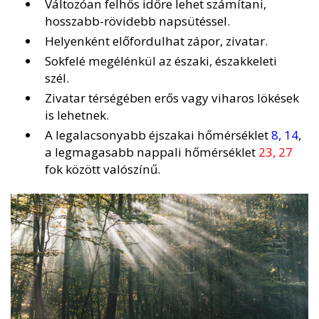
Változóan felhős időre lehet számítani,
hosszabb-rövidebb napsütéssel.
Helyenként előfordulhat zápor, zivatar.
Sokfelé megélénkül az északi, északkeleti
szél.
Zivatar térségében erős vagy viharos lökések
is lehetnek.
A legalacsonyabb éjszakai hőmérséklet
8, 14
,
a legmagasabb nappali hőmérséklet
23, 27
fok között valószínű.