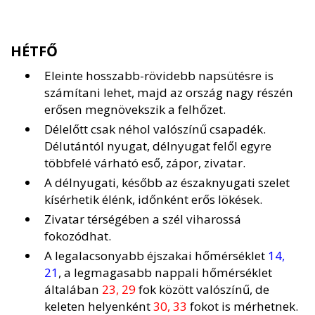
HÉTFŐ
Eleinte hosszabb-rövidebb napsütésre is
számítani lehet, majd az ország nagy részén
erősen megnövekszik a felhőzet.
Délelőtt csak néhol valószínű csapadék.
Délutántól nyugat, délnyugat felől egyre
többfelé várható eső, zápor, zivatar.
A délnyugati, később az északnyugati szelet
kísérhetik élénk, időnként erős lökések.
Zivatar térségében a szél viharossá
fokozódhat.
A legalacsonyabb éjszakai hőmérséklet
14,
21
, a legmagasabb nappali hőmérséklet
általában
23, 29
fok között valószínű, de
keleten helyenként
30, 33
fokot is mérhetnek.