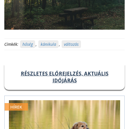
Címkék:
hőség
,
kánikula
,
változás
RÉSZLETES ELŐREJELZÉS, AKTUÁLIS
IDŐJÁRÁS
HÍREK