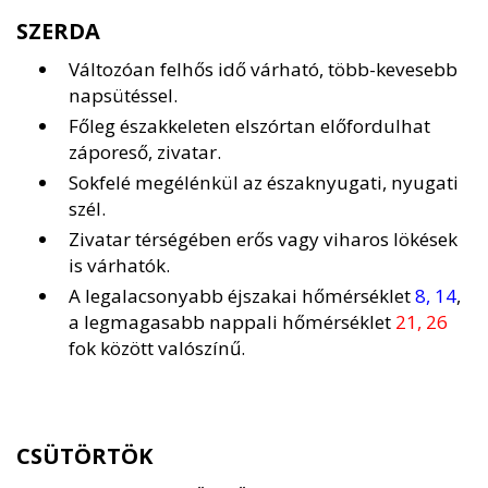
SZERDA
Változóan felhős idő várható, több-kevesebb
napsütéssel.
Főleg északkeleten elszórtan előfordulhat
záporeső, zivatar.
Sokfelé megélénkül az északnyugati, nyugati
szél.
Zivatar térségében erős vagy viharos lökések
is várhatók.
A legalacsonyabb éjszakai hőmérséklet
8, 14
,
a legmagasabb nappali hőmérséklet
21, 26
fok között valószínű.
CSÜTÖRTÖK