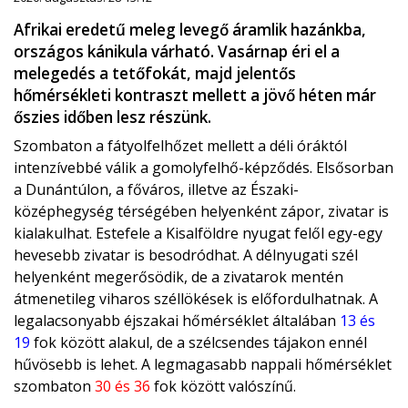
Afrikai eredetű meleg levegő áramlik hazánkba,
országos kánikula várható. Vasárnap éri el a
melegedés a tetőfokát, majd jelentős
hőmérsékleti kontraszt mellett a jövő héten már
őszies időben lesz részünk.
Szombaton a fátyolfelhőzet mellett a déli óráktól
intenzívebbé válik a gomolyfelhő-képződés. Elsősorban
a Dunántúlon, a főváros, illetve az Északi-
középhegység térségében helyenként zápor, zivatar is
kialakulhat. Estefele a Kisalföldre nyugat felől egy-egy
hevesebb zivatar is besodródhat. A délnyugati szél
helyenként megerősödik, de a zivatarok mentén
átmenetileg viharos széllökések is előfordulhatnak. A
legalacsonyabb éjszakai hőmérséklet általában
13 és
19
fok között alakul, de a szélcsendes tájakon ennél
hűvösebb is lehet. A legmagasabb nappali hőmérséklet
szombaton
30 és 36
fok között valószínű.