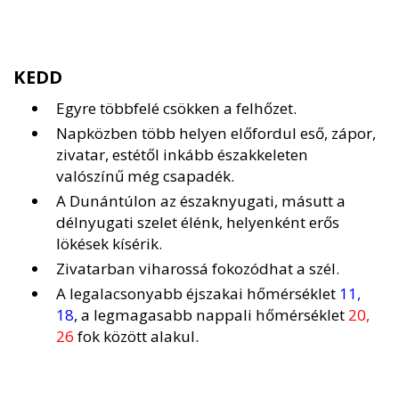
KEDD
Egyre többfelé csökken a felhőzet.
Napközben több helyen előfordul eső, zápor,
zivatar, estétől inkább északkeleten
valószínű még csapadék.
A Dunántúlon az északnyugati, másutt a
délnyugati szelet élénk, helyenként erős
lökések kísérik.
Zivatarban viharossá fokozódhat a szél.
A legalacsonyabb éjszakai hőmérséklet
11,
18
, a legmagasabb nappali hőmérséklet
20,
26
fok között alakul.