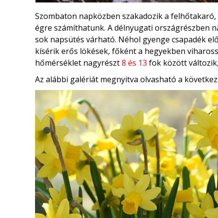
Szombaton napközben szakadozik a felhőtakaró, é
égre számíthatunk. A délnyugati országrészben nap
sok napsütés várható. Néhol gyenge csapadék előf
kísérik erős lökések, főként a hegyekben viharos
hőmérséklet nagyrészt
8 és 13
fok között változik
Az alábbi galériát megnyitva olvasható a következ