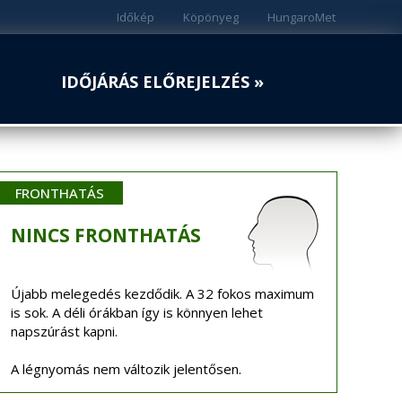
Időkép
Köpönyeg
HungaroMet
IDŐJÁRÁS ELŐREJELZÉS »
FRONTHATÁS
NINCS
FRONTHATÁS
Újabb melegedés kezdődik. A 32 fokos maximum
is sok. A déli órákban így is könnyen lehet
napszúrást kapni.
A légnyomás nem változik jelentősen.