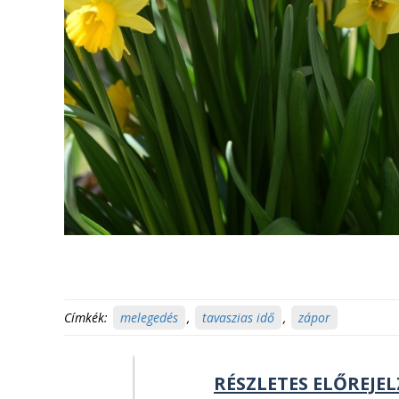
Címkék:
melegedés
,
tavaszias idő
,
zápor
RÉSZLETES ELŐREJEL