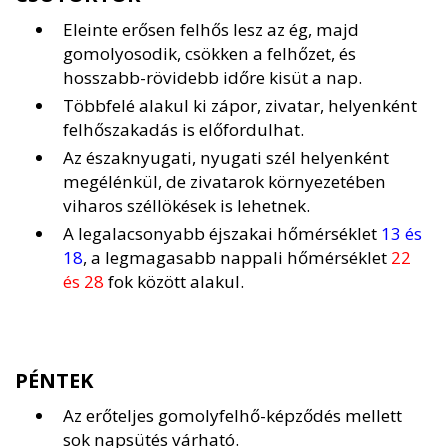
Eleinte erősen felhős lesz az ég, majd
gomolyosodik, csökken a felhőzet, és
hosszabb-rövidebb időre kisüt a nap.
Többfelé alakul ki zápor, zivatar, helyenként
felhőszakadás is előfordulhat.
Az északnyugati, nyugati szél helyenként
megélénkül, de zivatarok környezetében
viharos széllökések is lehetnek.
A legalacsonyabb éjszakai hőmérséklet
13 és
18
, a legmagasabb nappali hőmérséklet
22
és 28
fok között alakul.
PÉNTEK
Az erőteljes gomolyfelhő-képződés mellett
sok napsütés várható.