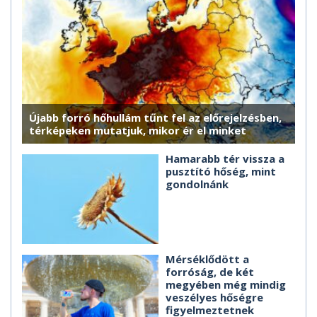
Újabb forró hőhullám tűnt fel az előrejelzésben,
térképeken mutatjuk, mikor ér el minket
Hamarabb tér vissza a
pusztító hőség, mint
gondolnánk
Mérséklődött a
forróság, de két
megyében még mindig
veszélyes hőségre
figyelmeztetnek