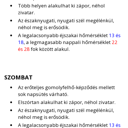
Több helyen alakulhat ki zápor, néhol
zivatar.
Az északnyugati, nyugati szél megélénkül,
néhol meg is erősödik.
A legalacsonyabb éjszakai hőmérséklet
13 és
18
, a legmagasabb nappali hőmérséklet
22
és 28
fok között alakul.
SZOMBAT
Az erőteljes gomolyfelhő-képződés mellett
sok napsütés várható.
Elszórtan alakulhat ki zápor, néhol zivatar.
Az északnyugati, nyugati szél megélénkül,
néhol meg is erősödik.
A legalacsonyabb éjszakai hőmérséklet
13 és