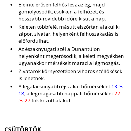
Eleinte erősen felhős lesz az ég, majd
gomolyosodik, csökken a felhőzet, és
hosszabb-rövidebb időre kisüt a nap.
Keleten többfelé, másutt elszórtan alakul ki
zápor, zivatar, helyenként felhőszakadás is
előfordulhat.
Az északnyugati szél a Dunántúlon
helyenként megerősödik, a keleti megyékben
ugyanakkor mérsékelt marad a légmozgás.
Zivatarok környezetében viharos széllökések
is lehetnek.
A legalacsonyabb éjszakai hőmérséklet
13 és
18
, a legmagasabb nappali hőmérséklet
22
és 27
fok között alakul.
CSÜTÖRTÖK