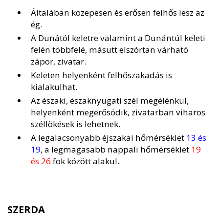
Általában közepesen és erősen felhős lesz az
ég.
A Dunától keletre valamint a Dunántúl keleti
felén többfelé, másutt elszórtan várható
zápor, zivatar.
Keleten helyenként felhőszakadás is
kialakulhat.
Az északi, északnyugati szél megélénkül,
helyenként megerősödik, zivatarban viharos
széllökések is lehetnek.
A legalacsonyabb éjszakai hőmérséklet
13 és
19
, a legmagasabb nappali hőmérséklet
19
és 26
fok között alakul.
SZERDA