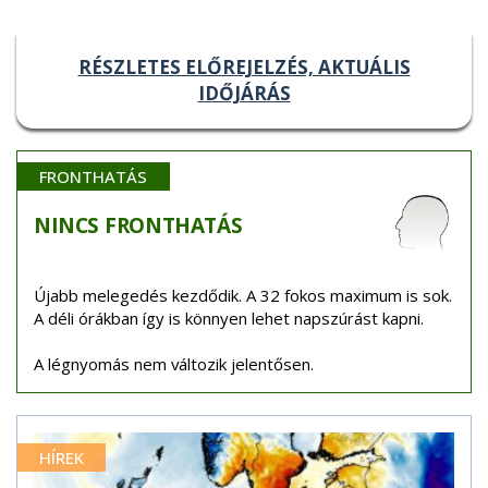
RÉSZLETES ELŐREJELZÉS, AKTUÁLIS
IDŐJÁRÁS
FRONTHATÁS
NINCS
FRONTHATÁS
Újabb melegedés kezdődik. A 32 fokos maximum is sok.
A déli órákban így is könnyen lehet napszúrást kapni.
A légnyomás nem változik jelentősen.
HÍREK