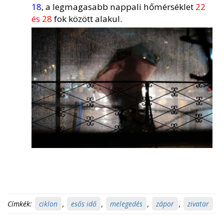
18
, a legmagasabb nappali hőmérséklet
22
és 28
fok között alakul.
Címkék:
ciklon
,
esős idő
,
melegedés
,
zápor
,
zivatar