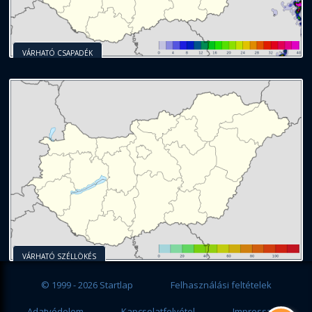
VÁRHATÓ CSAPADÉK
VÁRHATÓ SZÉLLÖKÉS
© 1999 - 2026 Startlap
Felhasználási feltételek
Adatvédelem
Kapcsolatfelvétel
Impresszum