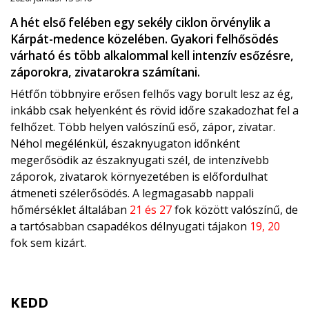
A hét első felében egy sekély ciklon örvénylik a
Kárpát-medence közelében. Gyakori felhősödés
várható és több alkalommal kell intenzív esőzésre,
záporokra, zivatarokra számítani.
Hétfőn többnyire erősen felhős vagy borult lesz az ég,
inkább csak helyenként és rövid időre szakadozhat fel a
felhőzet. Több helyen valószínű eső, zápor, zivatar.
Néhol megélénkül, északnyugaton időnként
megerősödik az északnyugati szél, de intenzívebb
záporok, zivatarok környezetében is előfordulhat
átmeneti szélerősödés. A legmagasabb nappali
hőmérséklet általában
21 és 27
fok között valószínű, de
a tartósabban csapadékos délnyugati tájakon
19, 20
fok sem kizárt.
KEDD