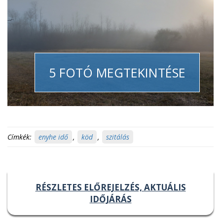
5 FOTÓ MEGTEKINTÉSE
Címkék:
enyhe idő
,
köd
,
szitálás
RÉSZLETES ELŐREJELZÉS, AKTUÁLIS
IDŐJÁRÁS