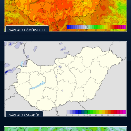
VÁRHATÓ HŐMÉRSÉKLET
VÁRHATÓ CSAPADÉK