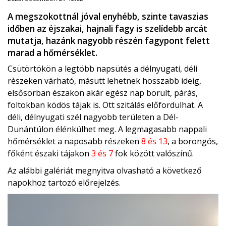
A megszokottnál jóval enyhébb, szinte tavaszias
időben az éjszakai, hajnali fagy is szelídebb arcát
mutatja, hazánk nagyobb részén fagypont felett
marad a hőmérséklet.
Csütörtökön a legtöbb napsütés a délnyugati, déli
részeken várható, másutt lehetnek hosszabb ideig,
elsősorban északon akár egész nap borult, párás,
foltokban ködös tájak is. Ott szitálás előfordulhat. A
déli, délnyugati szél nagyobb területen a Dél-
Dunántúlon élénkülhet meg. A legmagasabb nappali
hőmérséklet a naposabb részeken
8 és 13
, a borongós,
főként északi tájakon
3 és 7
fok között valószínű.
Az alábbi galériát megnyitva olvasható a következő
napokhoz tartozó előrejelzés.