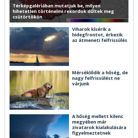
Térképgalériában mutatjuk be, milyen
hihetetlen történelmi rekordok dőltek meg
csütörtökön
Viharok kísérik a
hidegfrontot, érkezik
az átmeneti felfrissülés
Mérséklődik a hőség, de
nagy felfrissülést ne
várjunk
A hőség mellett kilenc
megyében már
zivatarok kialakulására
figyelmeztetnek