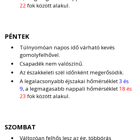
22
fok között alakul.
PÉNTEK
Túlnyomóan napos idő várható kevés
gomolyfelhővel.
Csapadék nem valószínű.
Az északkeleti szél időnként megerősödik.
A legalacsonyabb éjszakai hőmérséklet
3 és
9
, a legmagasabb nappali hőmérséklet
18 és
23
fok között alakul.
SZOMBAT
Változóan felhős lesz az ég, többórás