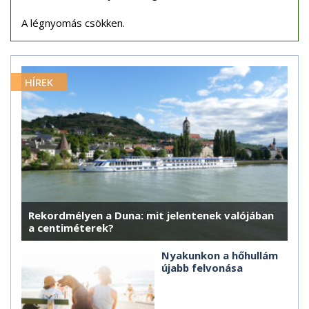
A légnyomás csökken.
HÍREK
Rekordmélyen a Duna: mit jelentenek valójában
a centiméterek?
Nyakunkon a hőhullám
újabb felvonása