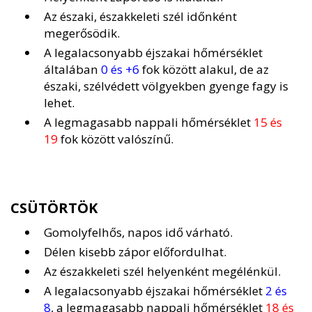
Az északi, északkeleti szél időnként
megerősödik.
A legalacsonyabb éjszakai hőmérséklet
általában
0 és +6
fok között alakul, de az
északi, szélvédett völgyekben gyenge fagy is
lehet.
A legmagasabb nappali hőmérséklet
15 és
19
fok között valószínű.
CSÜTÖRTÖK
Gomolyfelhős, napos idő várható.
Délen kisebb zápor előfordulhat.
Az északkeleti szél helyenként megélénkül.
A legalacsonyabb éjszakai hőmérséklet
2 és
8
, a legmagasabb nappali hőmérséklet
18 és