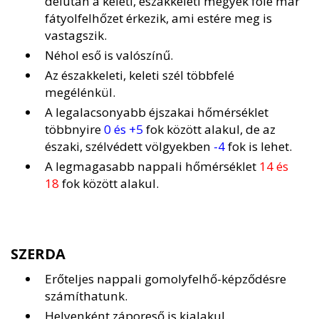
délután a keleti, északkeleti megyék fölé már
fátyolfelhőzet érkezik, ami estére meg is
vastagszik.
Néhol eső is valószínű.
Az északkeleti, keleti szél többfelé
megélénkül.
A legalacsonyabb éjszakai hőmérséklet
többnyire
0 és +5
fok között alakul, de az
északi, szélvédett völgyekben
-4
fok is lehet.
A legmagasabb nappali hőmérséklet
14 és
18
fok között alakul.
SZERDA
Erőteljes nappali gomolyfelhő-képződésre
számíthatunk.
Helyenként záporeső is kialakul.