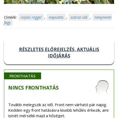
Címkék:
csípős reggel
,
napsütés
,
száraz idő
,
talajmenti
fagy
RÉSZLETES ELŐREJELZÉS, AKTUÁLIS
IDŐJÁRÁS
FRONTHATÁS
NINCS
FRONTHATÁS
Tovább melegszik az idő. Front nem várható pár napig.
Kedden egy front hatásásra kisebb lehűlés érkezik, ami
ismét mérsékli majd a hőséget.