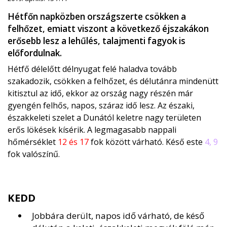
Hétfőn napközben országszerte csökken a
felhőzet, emiatt viszont a következő éjszakákon
erősebb lesz a lehűlés, talajmenti fagyok is
előfordulnak.
Hétfő délelőtt délnyugat felé haladva tovább
szakadozik, csökken a felhőzet, és délutánra mindenütt
kitisztul az idő, ekkor az ország nagy részén már
gyengén felhős, napos, száraz idő lesz. Az északi,
északkeleti szelet a Dunától keletre nagy területen
erős lökések kísérik. A legmagasabb nappali
hőmérséklet
12 és 17
fok között várható. Késő este
4, 9
fok valószínű.
KEDD
Jobbára derült, napos idő várható, de késő