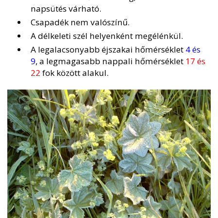
napsütés várható.
Csapadék nem valószínű.
A délkeleti szél helyenként megélénkül.
A legalacsonyabb éjszakai hőmérséklet
4 és
9
, a legmagasabb nappali hőmérséklet
17 és
22
fok között alakul.