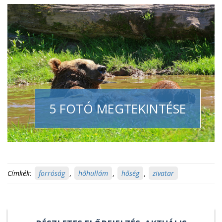
5 FOTÓ MEGTEKINTÉSE
Címkék:
forróság
,
hőhullám
,
hőség
,
zivatar