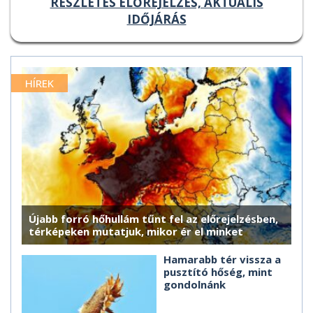
RÉSZLETES ELŐREJELZÉS, AKTUÁLIS
IDŐJÁRÁS
HÍREK
Újabb forró hőhullám tűnt fel az előrejelzésben,
térképeken mutatjuk, mikor ér el minket
Hamarabb tér vissza a
pusztító hőség, mint
gondolnánk