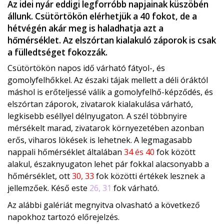
Az idei nyár eddigi legforróbb napjainak küszöbén
állunk. Csütörtökön elérhetjük a 40 fokot, de a
hétvégén akár meg is haladhatja azt a
hőmérséklet. Az elszórtan kialakuló záporok is csak
a fülledtséget fokozzák.
Csütörtökön napos idő várható fátyol-, és
gomolyfelhőkkel. Az északi tájak mellett a déli óráktól
máshol is erőteljessé válik a gomolyfelhő-képződés, és
elszórtan záporok, zivatarok kialakulása várható,
legkisebb eséllyel délnyugaton. A szél többnyire
mérsékelt marad, zivatarok környezetében azonban
erős, viharos lökések is lehetnek. A legmagasabb
nappali hőmérséklet általában
34 és 40
fok között
alakul, északnyugaton lehet pár fokkal alacsonyabb a
hőmérséklet, ott
30, 33
fok közötti értékek lesznek a
jellemzőek. Késő este
26, 31
fok várható.
Az alábbi galériát megnyitva olvasható a következő
napokhoz tartozó előrejelzés.