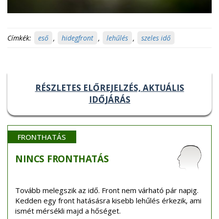
Címkék:
eső
,
hidegfront
,
lehűlés
,
szeles idő
RÉSZLETES ELŐREJELZÉS, AKTUÁLIS
IDŐJÁRÁS
FRONTHATÁS
NINCS
FRONTHATÁS
Tovább melegszik az idő. Front nem várható pár napig.
Kedden egy front hatásásra kisebb lehűlés érkezik, ami
ismét mérsékli majd a hőséget.