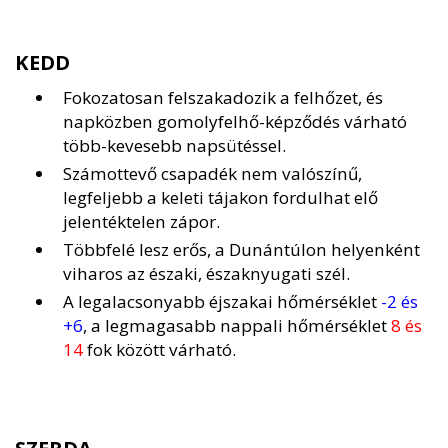
KEDD
Fokozatosan felszakadozik a felhőzet, és
napközben gomolyfelhő-képződés várható
több-kevesebb napsütéssel.
Számottevő csapadék nem valószínű,
legfeljebb a keleti tájakon fordulhat elő
jelentéktelen zápor.
Többfelé lesz erős, a Dunántúlon helyenként
viharos az északi, északnyugati szél.
A legalacsonyabb éjszakai hőmérséklet
-2 és
+6
, a legmagasabb nappali hőmérséklet
8 és
14
fok között várható.