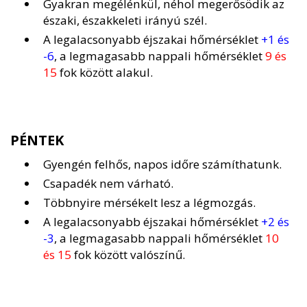
Gyakran megélénkül, néhol megerősödik az
északi, északkeleti irányú szél.
A legalacsonyabb éjszakai hőmérséklet
+1 és
-6
, a legmagasabb nappali hőmérséklet
9 és
15
fok között alakul.
PÉNTEK
Gyengén felhős, napos időre számíthatunk.
Csapadék nem várható.
Többnyire mérsékelt lesz a légmozgás.
A legalacsonyabb éjszakai hőmérséklet
+2 és
-3
, a legmagasabb nappali hőmérséklet
10
és 15
fok között valószínű.