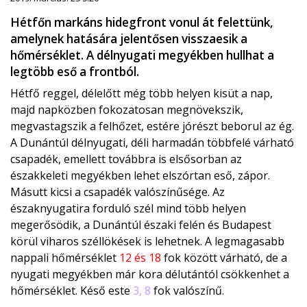
Hétfőn markáns hidegfront vonul át felettünk,
amelynek hatására jelentősen visszaesik a
hőmérséklet. A délnyugati megyékben hullhat a
legtöbb eső a frontból.
Hétfő reggel, délelőtt még több helyen kisüt a nap,
majd napközben fokozatosan megnövekszik,
megvastagszik a felhőzet, estére jórészt beborul az ég.
A Dunántúl délnyugati, déli harmadán többfelé várható
csapadék, emellett továbbra is elsősorban az
északkeleti megyékben lehet elszórtan eső, zápor.
Másutt kicsi a csapadék valószínűsége. Az
északnyugatira forduló szél mind több helyen
megerősödik, a Dunántúl északi felén és Budapest
körül viharos széllökések is lehetnek. A legmagasabb
nappali hőmérséklet
12 és 18
fok között várható, de a
nyugati megyékben már kora délutántól csökkenhet a
hőmérséklet. Késő este
3, 8
fok valószínű.