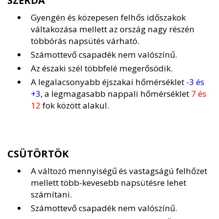
SZERDA
Gyengén és közepesen felhős időszakok
váltakozása mellett az ország nagy részén
többórás napsütés várható.
Számottevő csapadék nem valószínű.
Az északi szél többfelé megerősödik.
A legalacsonyabb éjszakai hőmérséklet
-3 és
+3
, a legmagasabb nappali hőmérséklet
7 és
12
fok között alakul.
CSÜTÖRTÖK
A változó mennyiségű és vastagságú felhőzet
mellett több-kevesebb napsütésre lehet
számítani.
Számottevő csapadék nem valószínű.