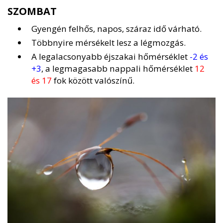
SZOMBAT
Gyengén felhős, napos, száraz idő várható.
Többnyire mérsékelt lesz a légmozgás.
A legalacsonyabb éjszakai hőmérséklet
-2 és
+3
, a legmagasabb nappali hőmérséklet
12
és 17
fok között valószínű.