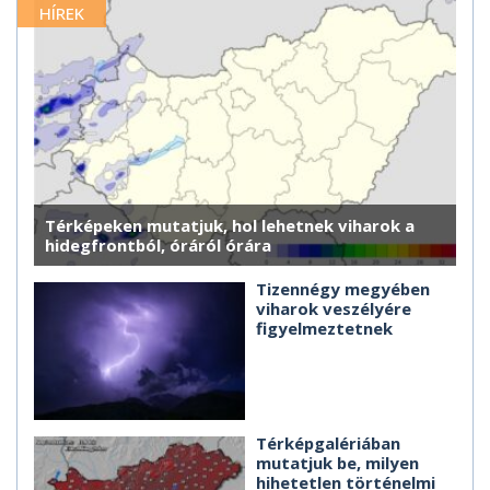
HÍREK
Térképeken mutatjuk, hol lehetnek viharok a
hidegfrontból, óráról órára
Tizennégy megyében
viharok veszélyére
figyelmeztetnek
Térképgalériában
mutatjuk be, milyen
hihetetlen történelmi