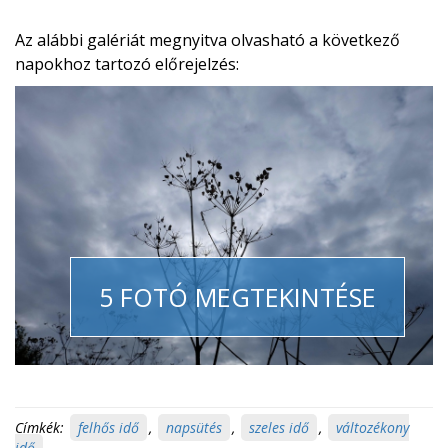
Az alábbi galériát megnyitva olvasható a következő
napokhoz tartozó előrejelzés:
5 FOTÓ MEGTEKINTÉSE
Címkék:
felhős idő
,
napsütés
,
szeles idő
,
változékony
idő