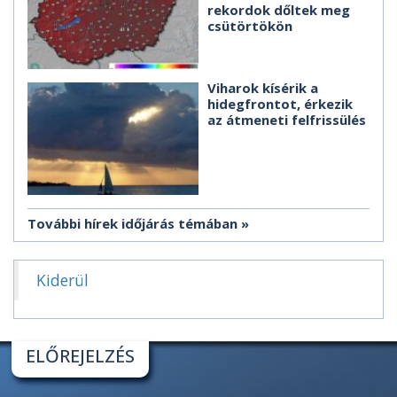
rekordok dőltek meg
csütörtökön
Viharok kísérik a
hidegfrontot, érkezik
az átmeneti felfrissülés
További hírek időjárás témában
Kiderül
ELŐREJELZÉS