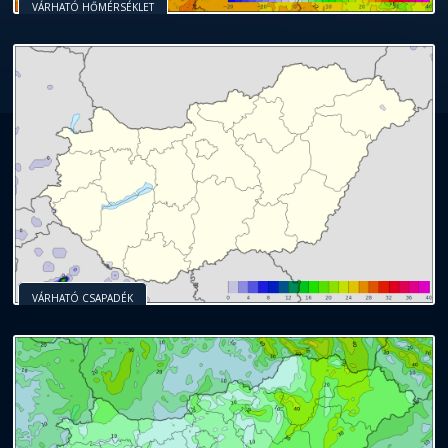
VÁRHATÓ HŐMÉRSÉKLET
VÁRHATÓ CSAPADÉK