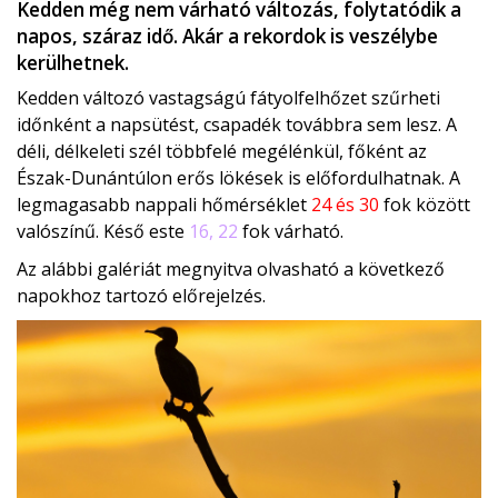
Kedden még nem várható változás, folytatódik a
napos, száraz idő. Akár a rekordok is veszélybe
kerülhetnek.
Kedden változó vastagságú fátyolfelhőzet szűrheti
időnként a napsütést, csapadék továbbra sem lesz. A
déli, délkeleti szél többfelé megélénkül, főként az
Észak-Dunántúlon erős lökések is előfordulhatnak. A
legmagasabb nappali hőmérséklet
24 és 30
fok között
valószínű. Késő este
16, 22
fok várható.
Az alábbi galériát megnyitva olvasható a következő
napokhoz tartozó előrejelzés.