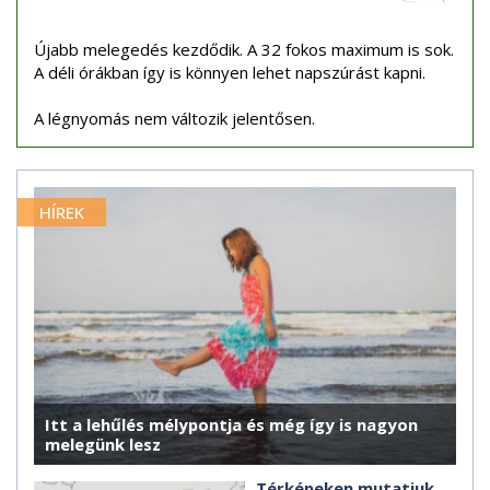
Újabb melegedés kezdődik. A 32 fokos maximum is sok.
A déli órákban így is könnyen lehet napszúrást kapni.
A légnyomás nem változik jelentősen.
HÍREK
Itt a lehűlés mélypontja és még így is nagyon
melegünk lesz
Térképeken mutatjuk,