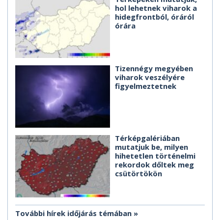
hol lehetnek viharok a
hidegfrontból, óráról
órára
Tizennégy megyében
viharok veszélyére
figyelmeztetnek
Térképgalériában
mutatjuk be, milyen
hihetetlen történelmi
rekordok dőltek meg
csütörtökön
További hírek időjárás témában