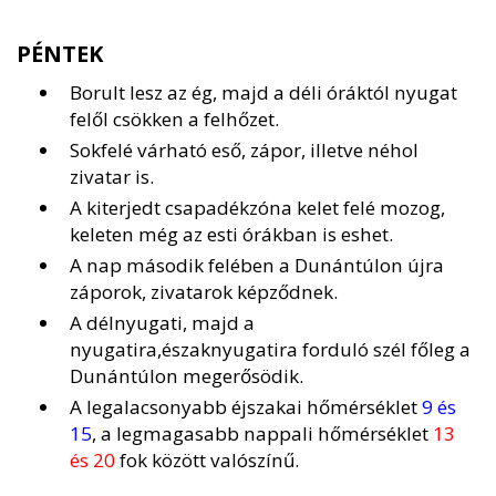
PÉNTEK
Borult lesz az ég, majd a déli óráktól nyugat
felől csökken a felhőzet.
Sokfelé várható eső, zápor, illetve néhol
zivatar is.
A kiterjedt csapadékzóna kelet felé mozog,
keleten még az esti órákban is eshet.
A nap második felében a Dunántúlon újra
záporok, zivatarok képződnek.
A délnyugati, majd a
nyugatira,északnyugatira forduló szél főleg a
Dunántúlon megerősödik.
A legalacsonyabb éjszakai hőmérséklet
9 és
15
, a legmagasabb nappali hőmérséklet
13
és 20
fok között valószínű.