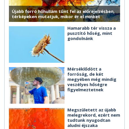
Újabb forró hőhullám tűnt fel az előrejelzésben,
térképeken mutatjuk, mikor ér el minket
Hamarabb tér vissza a
pusztító hőség, mint
gondolnánk
Mérséklődött a
forróság, de két
megyében még mindig
veszélyes hőségre
figyelmeztetnek
Megszületett az újabb
melegrekord, ezért nem
tudtunk nyugodtan
aludni éjszaka