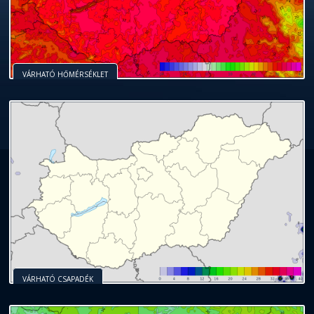
VÁRHATÓ HŐMÉRSÉKLET
VÁRHATÓ CSAPADÉK