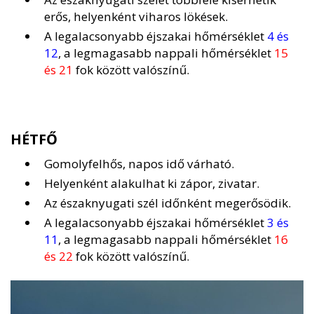
erős, helyenként viharos lökések.
A legalacsonyabb éjszakai hőmérséklet
4 és
12
, a legmagasabb nappali hőmérséklet
15
és 21
fok között valószínű.
HÉTFŐ
Gomolyfelhős, napos idő várható.
Helyenként alakulhat ki zápor, zivatar.
Az északnyugati szél időnként megerősödik.
A legalacsonyabb éjszakai hőmérséklet
3 és
11
, a legmagasabb nappali hőmérséklet
16
és 22
fok között valószínű.