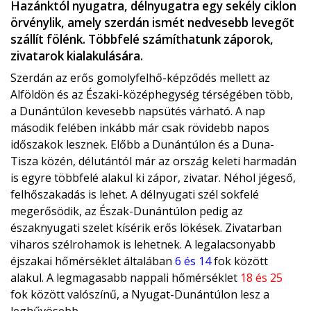
Hazánktól nyugatra, délnyugatra egy sekély ciklon
örvénylik, amely szerdán ismét nedvesebb levegőt
szállít fölénk. Többfelé számíthatunk záporok,
zivatarok kialakulására.
Szerdán az erős gomolyfelhő-képződés mellett az
Alföldön és az Északi-középhegység térségében több,
a Dunántúlon kevesebb napsütés várható. A nap
második felében inkább már csak rövidebb napos
időszakok lesznek. Előbb a Dunántúlon és a Duna-
Tisza közén, délutántól már az ország keleti harmadán
is egyre többfelé alakul ki zápor, zivatar. Néhol jégeső,
felhőszakadás is lehet. A délnyugati szél sokfelé
megerősödik, az Észak-Dunántúlon pedig az
északnyugati szelet kísérik erős lökések. Zivatarban
viharos szélrohamok is lehetnek. A legalacsonyabb
éjszakai hőmérséklet általában
6 és 14
fok között
alakul. A legmagasabb nappali hőmérséklet
18 és 25
fok között valószínű, a Nyugat-Dunántúlon lesz a