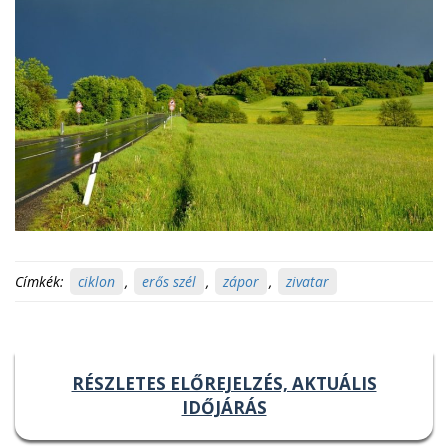
Címkék:
ciklon
,
erős szél
,
zápor
,
zivatar
RÉSZLETES ELŐREJELZÉS, AKTUÁLIS
IDŐJÁRÁS