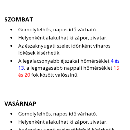
SZOMBAT
Gomolyfelhős, napos idő várható.
Helyenként alakulhat ki zápor, zivatar.
Az északnyugati szelet időnként viharos
lökések kísérhetik.
A legalacsonyabb éjszakai hőmérséklet
4 és
13
, a legmagasabb nappali hőmérséklet
15
és 20
fok között valószínű.
VASÁRNAP
Gomolyfelhős, napos idő várható.
Helyenként alakulhat ki zápor, zivatar.
Az északnyugati szelet többfelé kísérhetik