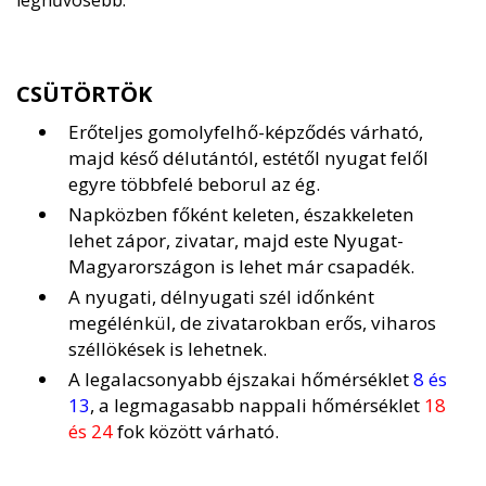
leghűvösebb.
CSÜTÖRTÖK
Erőteljes gomolyfelhő-képződés várható,
majd késő délutántól, estétől nyugat felől
egyre többfelé beborul az ég.
Napközben főként keleten, északkeleten
lehet zápor, zivatar, majd este Nyugat-
Magyarországon is lehet már csapadék.
A nyugati, délnyugati szél időnként
megélénkül, de zivatarokban erős, viharos
széllökések is lehetnek.
A legalacsonyabb éjszakai hőmérséklet
8 és
13
, a legmagasabb nappali hőmérséklet
18
és 24
fok között várható.