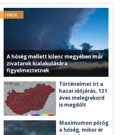
HÍREK
A hőség mellett kilenc megyében már
zivatarok kialakulására
figyelmeztetnek
Történelmet írt a
hazai időjárás, 121
éves melegrekord
is megdőlt
Maximumon pörög
a hőség, mikor ér