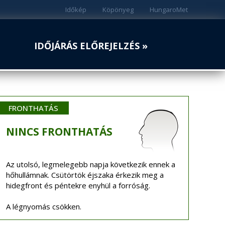
Időkép
Köpönyeg
HungaroMet
IDŐJÁRÁS ELŐREJELZÉS »
FRONTHATÁS
NINCS
FRONTHATÁS
Az utolsó, legmelegebb napja következik ennek a
hőhullámnak. Csütörtök éjszaka érkezik meg a
hidegfront és péntekre enyhül a forróság.
A légnyomás csökken.