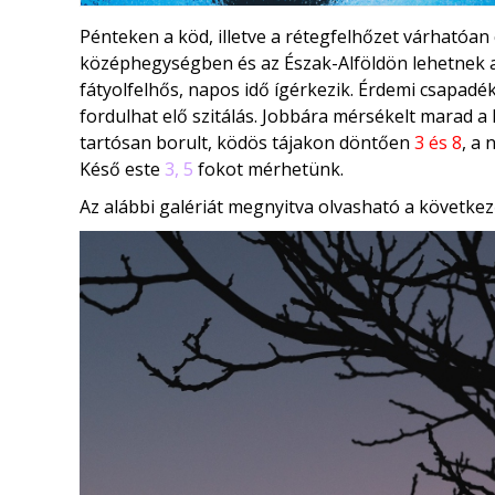
Pénteken a köd, illetve a rétegfelhőzet várhatóan
középhegységben és az Észak-Alföldön lehetnek a
fátyolfelhős, napos idő ígérkezik. Érdemi csapadé
fordulhat elő szitálás. Jobbára mérsékelt marad 
tartósan borult, ködös tájakon döntően
3 és 8
, a
Késő este
3, 5
fokot mérhetünk.
Az alábbi galériát megnyitva olvasható a következ