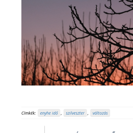
Címkék:
enyhe idő
,
szilveszter
,
változás