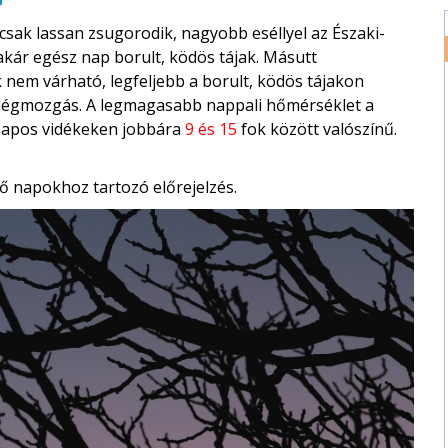
 csak lassan zsugorodik, nagyobb eséllyel az Északi-
kár egész nap borult, ködös tájak. Másutt
k nem várható, legfeljebb a borult, ködös tájakon
a légmozgás. A legmagasabb nappali hőmérséklet a
 napos vidékeken jobbára
9 és 15
fok között valószínű.
ő napokhoz tartozó előrejelzés.