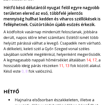
Hétfő késő délutántól nyugat felől egyre nagyobb
területen elered az eső, többfelé jelentős
mennyiség hullhat kedden és viharos széllökések is
felléphetnek. Csütörtökön újabb esőzés érkezik.
A ködfoltok vasárnap mindenütt feloszlanak, jobbára
derült, napos időre lehet számítani. Estétől ismét több
helyütt párássá válhat a levegő. Csapadék nem várható.
A délkeleti, keleti szél a Győr-Szeged vonal széles
sávjában sokfelé megélénkül, helyenként megerősödik.
A legmagasabb nappali hőmérséklet általában
14, 17
, a
hosszabb ideig párás részeken
11, 13
fok között alakul.
Késő este
0, 8
fok valószínű.
HÉTFŐ
Hajnalra elsősorban északkeleten, illetve a