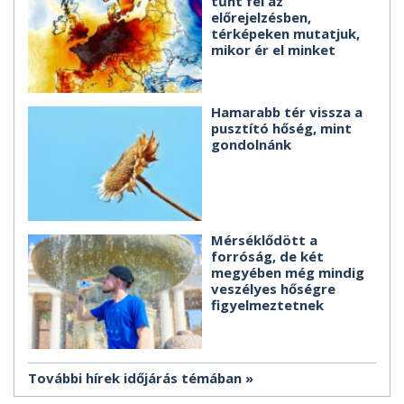
tűnt fel az
előrejelzésben,
térképeken mutatjuk,
mikor ér el minket
Hamarabb tér vissza a
pusztító hőség, mint
gondolnánk
Mérséklődött a
forróság, de két
megyében még mindig
veszélyes hőségre
figyelmeztetnek
További hírek időjárás témában