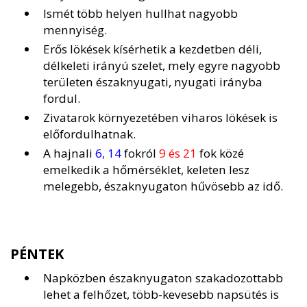
Ismét több helyen hullhat nagyobb
mennyiség.
Erős lökések kísérhetik a kezdetben déli,
délkeleti irányú szelet, mely egyre nagyobb
területen északnyugati, nyugati irányba
fordul.
Zivatarok környezetében viharos lökések is
előfordulhatnak.
A hajnali
6, 14
fokról
9 és 21
fok közé
emelkedik a hőmérséklet, keleten lesz
melegebb, északnyugaton hűvösebb az idő.
PÉNTEK
Napközben északnyugaton szakadozottabb
lehet a felhőzet, több-kevesebb napsütés is