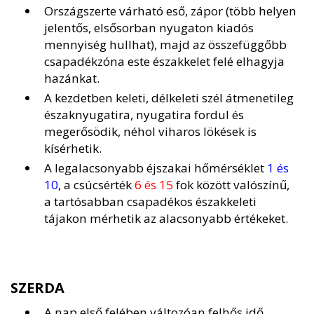
Országszerte várható eső, zápor (több helyen
jelentős, elsősorban nyugaton kiadós
mennyiség hullhat), majd az összefüggőbb
csapadékzóna este északkelet felé elhagyja
hazánkat.
A kezdetben keleti, délkeleti szél átmenetileg
északnyugatira, nyugatira fordul és
megerősödik, néhol viharos lökések is
kísérhetik.
A legalacsonyabb éjszakai hőmérséklet
1 és
10
, a csúcsérték
6 és 15
fok között valószínű,
a tartósabban csapadékos északkeleti
tájakon mérhetik az alacsonyabb értékeket.
SZERDA
A nap első felében változóan felhős idő