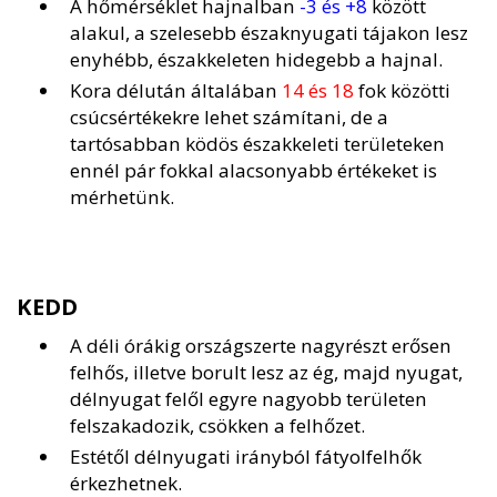
A hőmérséklet hajnalban
-3 és +8
között
alakul, a szelesebb északnyugati tájakon lesz
enyhébb, északkeleten hidegebb a hajnal.
Kora délután általában
14 és 18
fok közötti
csúcsértékekre lehet számítani, de a
tartósabban ködös északkeleti területeken
ennél pár fokkal alacsonyabb értékeket is
mérhetünk.
KEDD
A déli órákig országszerte nagyrészt erősen
felhős, illetve borult lesz az ég, majd nyugat,
délnyugat felől egyre nagyobb területen
felszakadozik, csökken a felhőzet.
Estétől délnyugati irányból fátyolfelhők
érkezhetnek.