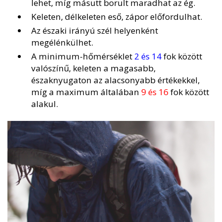
lehet, míg másutt borult maradhat az ég.
Keleten, délkeleten eső, zápor előfordulhat.
Az északi irányú szél helyenként
megélénkülhet.
A minimum-hőmérséklet
2 és 14
fok között
valószínű, keleten a magasabb,
északnyugaton az alacsonyabb értékekkel,
míg a maximum általában
9 és 16
fok között
alakul.