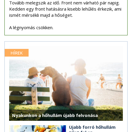
Tovább melegszik az idő. Front nem várható pár napig.
Kedden egy front hatásásra kisebb lehűlés érkezik, ami
ismét mérsékli majd a hőséget.
A légnyomás csökken.
HÍREK
Nyakunkon a hőhullám újabb felvonása
Újabb forró hőhullám