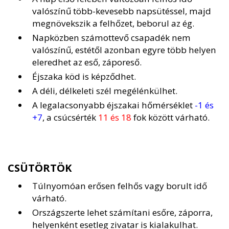
valószínű több-kevesebb napsütéssel, majd
megnövekszik a felhőzet, beborul az ég.
Napközben számottevő csapadék nem
valószínű, estétől azonban egyre több helyen
eleredhet az eső, záporeső.
Éjszaka köd is képződhet.
A déli, délkeleti szél megélénkülhet.
A legalacsonyabb éjszakai hőmérséklet
-1 és
+7
, a csúcsérték
11 és 18
fok között várható.
CSÜTÖRTÖK
Túlnyomóan erősen felhős vagy borult idő
várható.
Országszerte lehet számítani esőre, záporra,
helyenként esetleg zivatar is kialakulhat.