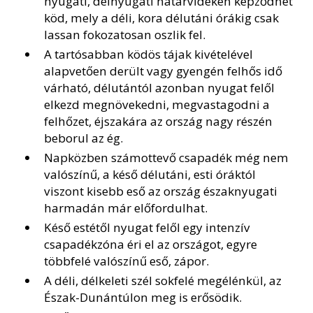
nyugati, délnyugati határvidéken képződhet
köd, mely a déli, kora délutáni órákig csak
lassan fokozatosan oszlik fel.
A tartósabban ködös tájak kivételével
alapvetően derült vagy gyengén felhős idő
várható, délutántól azonban nyugat felől
elkezd megnövekedni, megvastagodni a
felhőzet, éjszakára az ország nagy részén
beborul az ég.
Napközben számottevő csapadék még nem
valószínű, a késő délutáni, esti óráktól
viszont kisebb eső az ország északnyugati
harmadán már előfordulhat.
Késő estétől nyugat felől egy intenzív
csapadékzóna éri el az országot, egyre
többfelé valószínű eső, zápor.
A déli, délkeleti szél sokfelé megélénkül, az
Észak-Dunántúlon meg is erősödik.