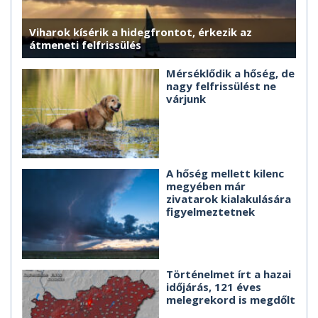
Viharok kísérik a hidegfrontot, érkezik az
átmeneti felfrissülés
Mérséklődik a hőség, de
nagy felfrissülést ne
várjunk
A hőség mellett kilenc
megyében már
zivatarok kialakulására
figyelmeztetnek
Történelmet írt a hazai
időjárás, 121 éves
melegrekord is megdőlt