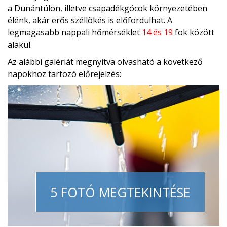
a Dunántúlon, illetve csapadékgócok környezetében
élénk, akár erős széllökés is előfordulhat. A
legmagasabb nappali hőmérséklet
14 és 19
fok között
alakul.
Az alábbi galériát megnyitva olvasható a következő
napokhoz tartozó előrejelzés:
5 FOTÓ MEGTEKINTÉSE