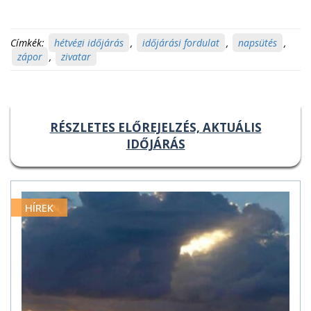
Címkék:
hétvégi időjárás
,
időjárási fordulat
,
napsütés
,
zápor
,
zivatar
RÉSZLETES ELŐREJELZÉS, AKTUÁLIS
IDŐJÁRÁS
HÍREK