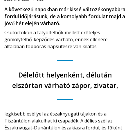
A következő napokban már kissé változékonyabbra
fordul időjárásunk, de a komolyabb fordulat majd a
jövő hét elején várható.
Csütörtökön a fátyolfelhők mellett erőteljes
gomolyfelhő-képződés várható, ennek ellenére
általában többórás napsütésre van kilátás.
Délelőtt helyenként, délután
elszórtan várható zápor, zivatar,
legkisebb eséllyel az északnyugati tájakon és a
Tiszántúlon alakulhat ki csapadék. A délies szél az
Északnyugat-Dunántúlon északiasra fordul, és főként