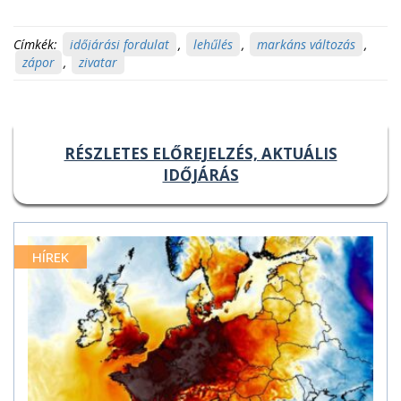
Címkék:
időjárási fordulat
,
lehűlés
,
markáns változás
,
zápor
,
zivatar
RÉSZLETES ELŐREJELZÉS, AKTUÁLIS
IDŐJÁRÁS
HÍREK