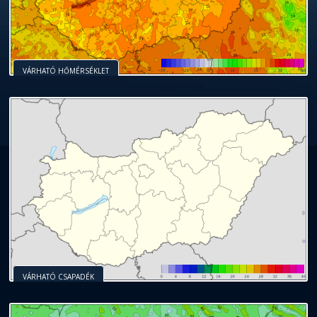
VÁRHATÓ HŐMÉRSÉKLET
VÁRHATÓ CSAPADÉK