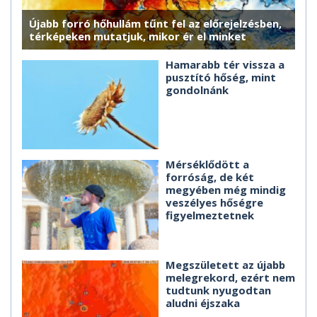
Újabb forró hőhullám tűnt fel az előrejelzésben,
térképeken mutatjuk, mikor ér el minket
Hamarabb tér vissza a
pusztító hőség, mint
gondolnánk
Mérséklődött a
forróság, de két
megyében még mindig
veszélyes hőségre
figyelmeztetnek
Megszületett az újabb
melegrekord, ezért nem
tudtunk nyugodtan
aludni éjszaka