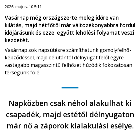
2026. május. 10 5:11
Vasárnap még országszerte meleg időre van
kilátás, majd hétfőtől már változékonyabbra fordul
időjárásunk és ezzel együtt lehűlési folyamat veszi
kezdetét.
Vasárnap sok napsütésre számíthatunk gomolyfelhő-
képződéssel, majd délutántól délnyugat felől egyre
vastagabb magasszintű felhőzet húzódik fokozatosan
térségünk fölé.
Napközben csak néhol alakulhat ki
csapadék, majd estétől délnyugaton
már nő a záporok kialakulási esélye.