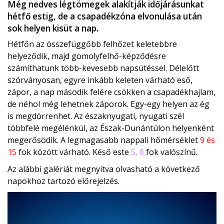
Még nedves légtömegek alakítják időjárásunkat
hétfő estig, de a csapadékzóna elvonulása után
sok helyen kisüt a nap.
Hétfőn az összefüggőbb felhőzet keletebbre
helyeződik, majd gomolyfelhő-képződésre
számíthatunk több-kevesebb napsütéssel. Délelőtt
szórványosan, egyre inkább keleten várható eső,
zápor, a nap második felére csökken a csapadékhajlam,
de néhol még lehetnek záporok. Egy-egy helyen az ég
is megdörrenhet. Az északnyugati, nyugati szél
többfelé megélénkül, az Észak-Dunántúlon helyenként
megerősödik. A legmagasabb nappali hőmérséklet
9 és
15
fok között várható. Késő este
5, 8
fok valószínű.
Az alábbi galériát megnyitva olvasható a következő
napokhoz tartozó előrejelzés.