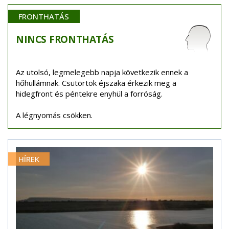
FRONTHATÁS
NINCS
FRONTHATÁS
Az utolsó, legmelegebb napja következik ennek a
hőhullámnak. Csütörtök éjszaka érkezik meg a
hidegfront és péntekre enyhül a forróság.
A légnyomás csökken.
HÍREK