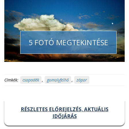
5 FOTÓ MEGTEKINTÉSE
Címkék:
csapadék
,
gomolyfelhő
,
zápor
RÉSZLETES ELŐREJELZÉS, AKTUÁLIS
IDŐJÁRÁS