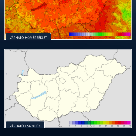
VÁRHATÓ HŐMÉRSÉKLET
VÁRHATÓ CSAPADÉK