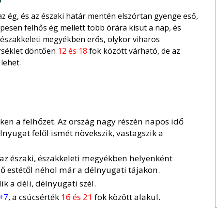
az ég, és az északi határ mentén elszórtan gyenge eső,
pesen felhős ég mellett több órára kisüt a nap, és
z északkeleti megyékben erős, olykor viharos
rséklet döntően
12 és 18
fok között várható, de az
lehet.
kken a felhőzet. Az ország nagy részén napos idő
délnyugat felől ismét növekszik, vastagszik a
az északi, északkeleti megyékben helyenként
éső estétől néhol már a délnyugati tájakon.
 a déli, délnyugati szél.
 +7
, a csúcsérték
16 és 21
fok között alakul.