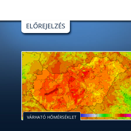
ELŐREJELZÉS
VÁRHATÓ HŐMÉRSÉKLET