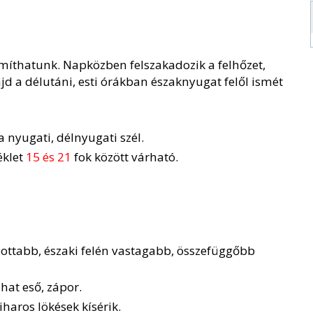
ámíthatunk. Napközben felszakadozik a felhőzet,
d a délutáni, esti órákban északnyugat felől ismét
a nyugati, délnyugati szél.
klet
15 és 21
fok között várható.
zottabb, északi felén vastagabb, összefüggőbb
hat eső, zápor.
iharos lökések kísérik.