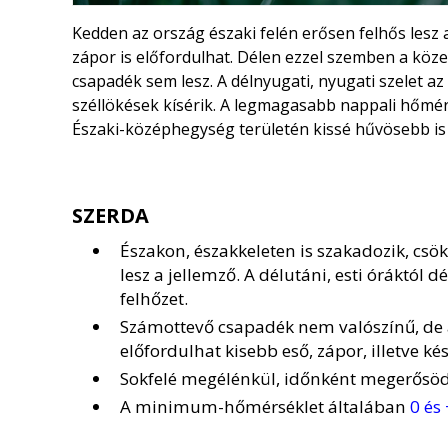
Kedden az ország északi felén erősen felhős lesz 
zápor is előfordulhat. Délen ezzel szemben a köze
csapadék sem lesz. A délnyugati, nyugati szelet a
széllökések kísérik. A legmagasabb nappali hőmé
Északi-középhegység területén kissé hűvösebb is 
SZERDA
Északon, északkeleten is szakadozik, csö
lesz a jellemző. A délutáni, esti óráktól 
felhőzet.
Számottevő csapadék nem valószínű, de 
előfordulhat kisebb eső, zápor, illetve k
Sokfelé megélénkül, időnként megerősödik
A minimum-hőmérséklet általában
0 és