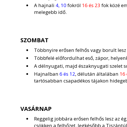
A hajnali
4, 10
fokról
16 és 23
fok közé em
melegebb idő.
SZOMBAT
Többnyire erősen felhős vagy borult lesz 
Többfelé előfordulhat eső, zápor, helye
A délnyugati, majd északnyugati szelet so
Hajnalban
6 és 12
, délután általában
16 
tartósabban csapadékos tájakon hidegeb
VASÁRNAP
Reggelig jobbára erősen felhős lesz az ég
csökken a felhőzet, legkésőbb a Tiszántú