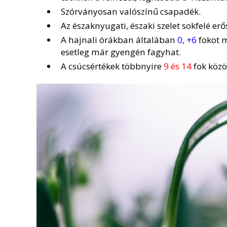
Szórványosan valószínű csapadék.
Az északnyugati, északi szelet sokfelé erő
A hajnali órákban általában
0, +6
fokot m
esetleg már gyengén fagyhat.
A csúcsértékek többnyire
9 és 14
fok közö