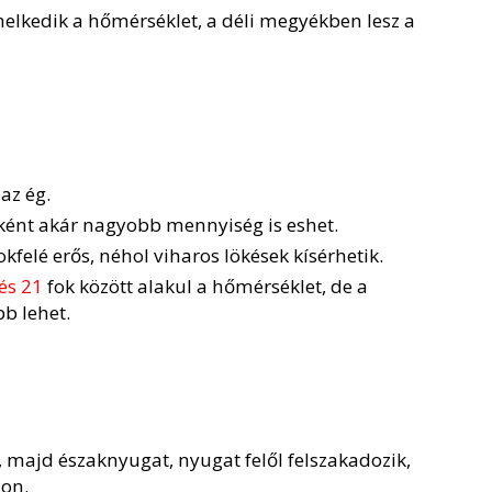
elkedik a hőmérséklet, a déli megyékben lesz a
az ég.
nként akár nagyobb mennyiség is eshet.
kfelé erős, néhol viharos lökések kísérhetik.
és 21
fok között alakul a hőmérséklet, de a
b lehet.
, majd északnyugat, nyugat felől felszakadozik,
lon.