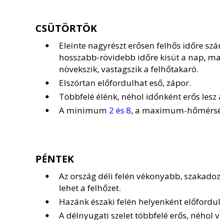
CSÜTÖRTÖK
Eleinte nagyrészt erősen felhős időre sz
hosszabb-rövidebb időre kisüt a nap, maj
növekszik, vastagszik a felhőtakaró.
Elszórtan előfordulhat eső, zápor.
Többfelé élénk, néhol időnként erős lesz 
A minimum
2 és 8
, a maximum-hőmérsé
PÉNTEK
Az ország déli felén vékonyabb, szakado
lehet a felhőzet.
Hazánk északi felén helyenként előfordul
A délnyugati szelet többfelé erős, néhol v