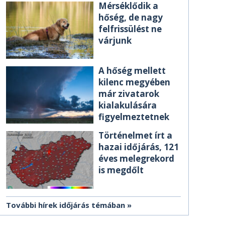
Mérséklődik a
hőség, de nagy
felfrissülést ne
várjunk
A hőség mellett
kilenc megyében
már zivatarok
kialakulására
figyelmeztetnek
Történelmet írt a
hazai időjárás, 121
éves melegrekord
is megdőlt
További hírek időjárás témában