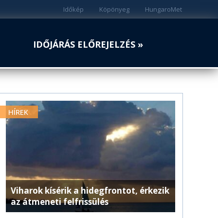
Időkép
Köpönyeg
HungaroMet
IDŐJÁRÁS ELŐREJELZÉS »
HÍREK
Viharok kísérik a hidegfrontot, érkezik
az átmeneti felfrissülés