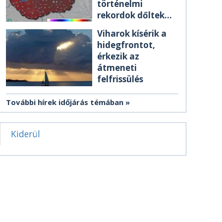
történelmi
rekordok dőltek
meg csütörtökön
Viharok kísérik a
hidegfrontot,
érkezik az
átmeneti
felfrissülés
További hírek időjárás témában
Kiderül