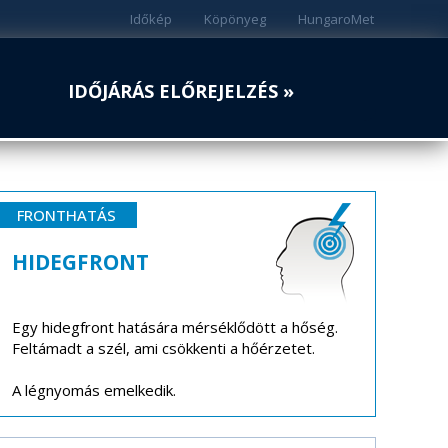
Időkép
Köpönyeg
HungaroMet
IDŐJÁRÁS ELŐREJELZÉS »
FRONTHATÁS
HIDEGFRONT
Egy hidegfront hatására mérséklődött a hőség.
Feltámadt a szél, ami csökkenti a hőérzetet.
A légnyomás emelkedik.