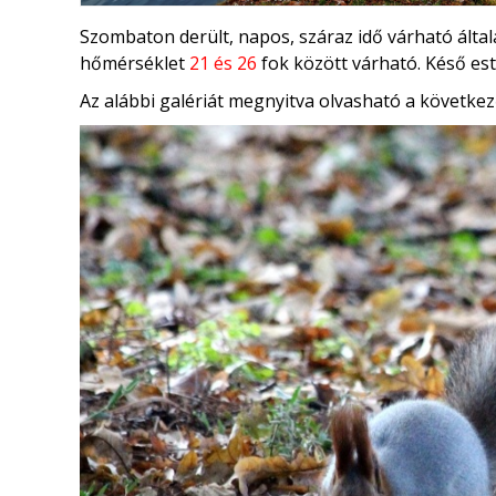
Szombaton derült, napos, száraz idő várható ált
hőmérséklet
21 és 26
fok között várható. Késő es
Az alábbi galériát megnyitva olvasható a következ