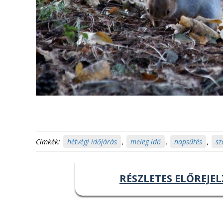
Címkék:
hétvégi időjárás
,
meleg idő
,
napsütés
,
sz
RÉSZLETES ELŐREJEL