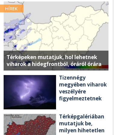
HÍREK
Térképeken mutatjuk, hol lehetnek
viharok a hidegfrontból, óráról órára
Tizennégy
megyében viharok
veszélyére
figyelmeztetnek
Térképgalériában
mutatjuk be,
milyen hihetetlen