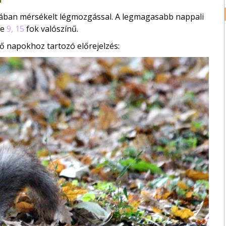
alában mérsékelt légmozgással. A legmagasabb nappali
te
9, 15
fok valószínű.
ő napokhoz tartozó előrejelzés: