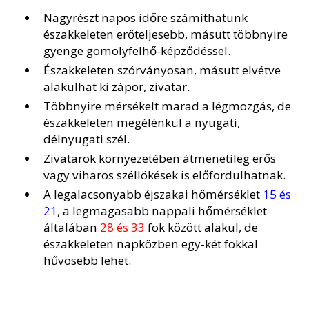
Nagyrészt napos időre számíthatunk
északkeleten erőteljesebb, másutt többnyire
gyenge gomolyfelhő-képződéssel.
Északkeleten szórványosan, másutt elvétve
alakulhat ki zápor, zivatar.
Többnyire mérsékelt marad a légmozgás, de
északkeleten megélénkül a nyugati,
délnyugati szél.
Zivatarok környezetében átmenetileg erős
vagy viharos széllökések is előfordulhatnak.
A legalacsonyabb éjszakai hőmérséklet
15 és
21
, a legmagasabb nappali hőmérséklet
általában
28 és 33
fok között alakul, de
északkeleten napközben egy-két fokkal
hűvösebb lehet.