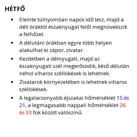
HÉTFŐ
Eleinte túlnyomóan napos idő lesz, majd a
déli óráktól északnyugat felől megnövekszik
a felhőzet.
A délutáni órákban egyre több helyen
alakulhat ki zápor, zivatar.
Kezdetben a délnyugati, majd az
északnyugati szél megerősödik, késő délután
néhol viharos széllökések is lehetnek.
Zivatarok környezetében is lehetnek viharos
széllökések.
A legalacsonyabb éjszakai hőmérséklet
15 és
21
, a legmagasabb nappali hőmérséklet
26
és 33
fok között valószínű.