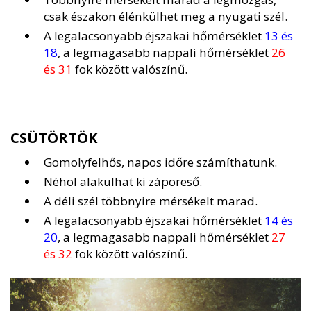
csak északon élénkülhet meg a nyugati szél.
A legalacsonyabb éjszakai hőmérséklet
13 és
18
, a legmagasabb nappali hőmérséklet
26
és 31
fok között valószínű.
CSÜTÖRTÖK
Gomolyfelhős, napos időre számíthatunk.
Néhol alakulhat ki záporeső.
A déli szél többnyire mérsékelt marad.
A legalacsonyabb éjszakai hőmérséklet
14 és
20
, a legmagasabb nappali hőmérséklet
27
és 32
fok között valószínű.