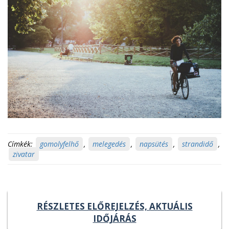
Címkék:
gomolyfelhő
,
melegedés
,
napsütés
,
strandidő
,
zivatar
RÉSZLETES ELŐREJELZÉS, AKTUÁLIS
IDŐJÁRÁS