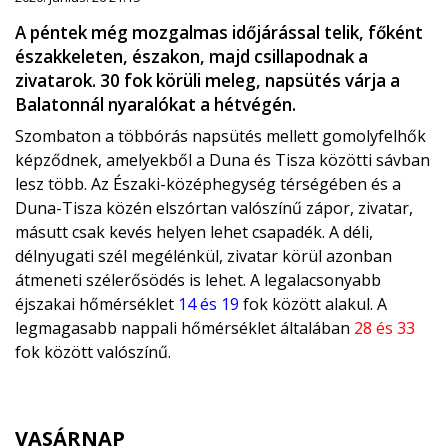
A péntek még mozgalmas időjárással telik, főként
északkeleten, északon, majd csillapodnak a
zivatarok. 30 fok körüli meleg, napsütés várja a
Balatonnál nyaralókat a hétvégén.
Szombaton a többórás napsütés mellett gomolyfelhők
képződnek, amelyekből a Duna és Tisza közötti sávban
lesz több. Az Északi-középhegység térségében és a
Duna-Tisza közén elszórtan valószínű zápor, zivatar,
másutt csak kevés helyen lehet csapadék. A déli,
délnyugati szél megélénkül, zivatar körül azonban
átmeneti szélerősödés is lehet. A legalacsonyabb
éjszakai hőmérséklet
14 és 19
fok között alakul. A
legmagasabb nappali hőmérséklet általában
28 és 33
fok között valószínű.
VASÁRNAP