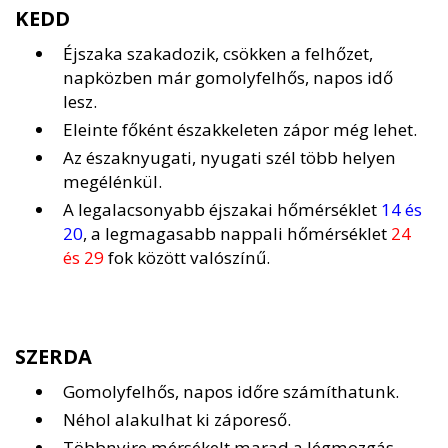
KEDD
Éjszaka szakadozik, csökken a felhőzet,
napközben már gomolyfelhős, napos idő
lesz.
Eleinte főként északkeleten zápor még lehet.
Az északnyugati, nyugati szél több helyen
megélénkül.
A legalacsonyabb éjszakai hőmérséklet
14 és
20
, a legmagasabb nappali hőmérséklet
24
és 29
fok között valószínű.
SZERDA
Gomolyfelhős, napos időre számíthatunk.
Néhol alakulhat ki záporeső.
Többnyire mérsékelt marad a légmozgás,