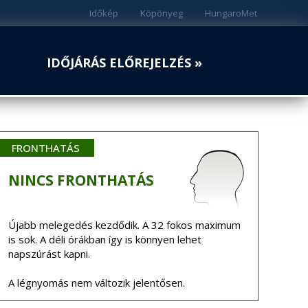
Időkép
Köpönyeg
HungaroMet
IDŐJÁRÁS ELŐREJELZÉS »
FRONTHATÁS
NINCS
FRONTHATÁS
Újabb melegedés kezdődik. A 32 fokos maximum
is sok. A déli órákban így is könnyen lehet
napszúrást kapni.
A légnyomás nem változik jelentősen.