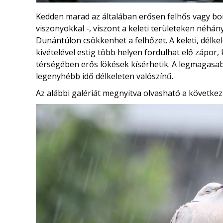
Kedden marad az általában erősen felhős vagy bor
viszonyokkal -, viszont a keleti területeken néhán
Dunántúlon csökkenhet a felhőzet. A keleti, délkel
kivételével estig több helyen fordulhat elő zápor,
térségében erős lökések kísérhetik. A legmagasa
legenyhébb idő délkeleten valószínű.
Az alábbi galériát megnyitva olvasható a következ