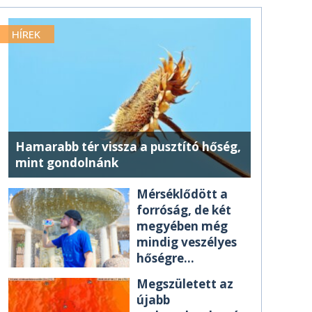
HÍREK
Hamarabb tér vissza a pusztító hőség,
mint gondolnánk
Mérséklődött a
forróság, de két
megyében még
mindig veszélyes
hőségre
figyelmeztetnek
Megszületett az
újabb