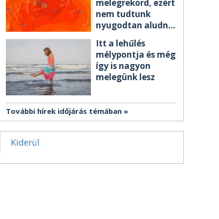
melegrekord, ezért
nem tudtunk
nyugodtan aludni
éjszaka
Itt a lehűlés
mélypontja és még
így is nagyon
melegünk lesz
További hírek időjárás témában
Kiderül