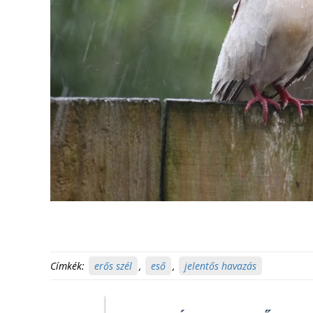
Címkék:
erős szél
,
eső
,
jelentős havazás