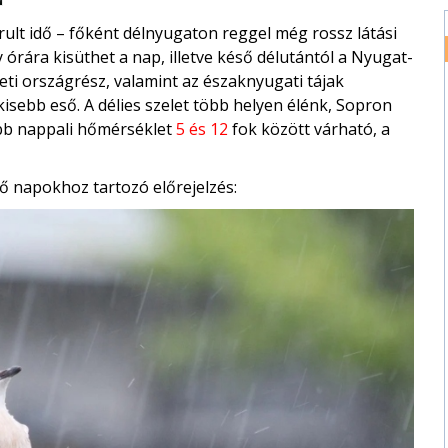
ult idő – főként délnyugaton reggel még rossz látási
y órára kisüthet a nap, illetve késő délutántól a Nyugat-
eti országrész, valamint az északnyugati tájak
 kisebb eső. A délies szelet több helyen élénk, Sopron
bb nappali hőmérséklet
5 és 12
fok között várható, a
ő napokhoz tartozó előrejelzés: