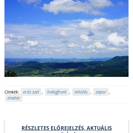
Címkék:
erős szél
,
hidegfront
,
lehűlés
,
zápor
,
zivatar
RÉSZLETES ELŐREJELZÉS, AKTUÁLIS