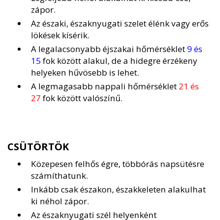
zápor.
Az északi, északnyugati szelet élénk vagy erős
lökések kísérik.
A legalacsonyabb éjszakai hőmérséklet
9 és
15
fok között alakul, de a hidegre érzékeny
helyeken hűvösebb is lehet.
A legmagasabb nappali hőmérséklet
21 és
27
fok között valószínű.
CSÜTÖRTÖK
Közepesen felhős égre, többórás napsütésre
számíthatunk.
Inkább csak északon, északkeleten alakulhat
ki néhol zápor.
Az északnyugati szél helyenként