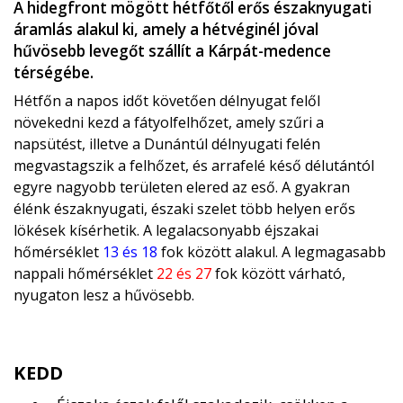
A hidegfront mögött hétfőtől erős északnyugati
áramlás alakul ki, amely a hétvéginél jóval
hűvösebb levegőt szállít a Kárpát-medence
térségébe.
Hétfőn a napos időt követően délnyugat felől
növekedni kezd a fátyolfelhőzet, amely szűri a
napsütést, illetve a Dunántúl délnyugati felén
megvastagszik a felhőzet, és arrafelé késő délutántól
egyre nagyobb területen elered az eső. A gyakran
élénk északnyugati, északi szelet több helyen erős
lökések kísérhetik. A legalacsonyabb éjszakai
hőmérséklet
13 és 18
fok között alakul. A legmagasabb
nappali hőmérséklet
22 és 27
fok között várható,
nyugaton lesz a hűvösebb.
KEDD