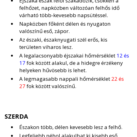
Éjszaka észak felől szakadozik, csökken a
felhőzet, napközben változóan felhős idő
várható több-kevesebb napsütéssel.
Napközben főként délen és nyugaton
valószínű eső, zápor.
Az északi, északnyugati szél erős, kis
területen viharos lesz.
A legalacsonyabb éjszakai hőmérséklet
12 és
17
fok között alakul, de a hidegre érzékeny
helyeken hűvösebb is lehet.
A legmagasabb nappali hőmérséklet
22 és
27
fok között valószínű.
SZERDA
Északon több, délen kevesebb lesz a felhő.
Legfeljebb néhol alakulhat ki kisebb eső,