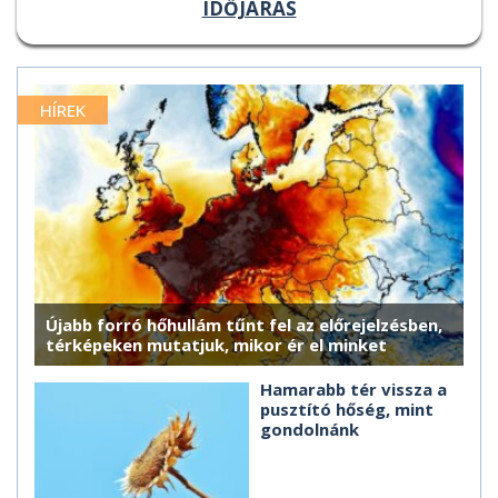
IDŐJÁRÁS
HÍREK
Újabb forró hőhullám tűnt fel az előrejelzésben,
térképeken mutatjuk, mikor ér el minket
Hamarabb tér vissza a
pusztító hőség, mint
gondolnánk