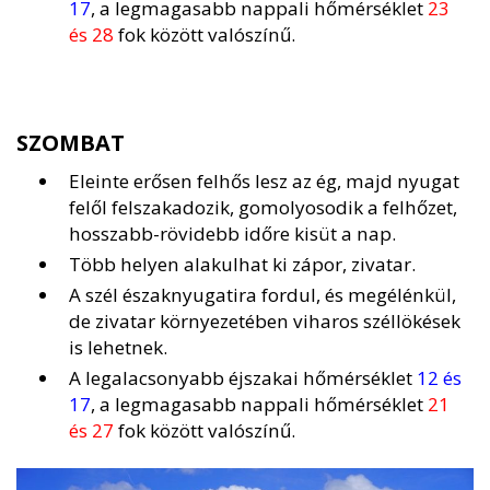
17
, a legmagasabb nappali hőmérséklet
23
és 28
fok között valószínű.
SZOMBAT
Eleinte erősen felhős lesz az ég, majd nyugat
felől felszakadozik, gomolyosodik a felhőzet,
hosszabb-rövidebb időre kisüt a nap.
Több helyen alakulhat ki zápor, zivatar.
A szél északnyugatira fordul, és megélénkül,
de zivatar környezetében viharos széllökések
is lehetnek.
A legalacsonyabb éjszakai hőmérséklet
12 és
17
, a legmagasabb nappali hőmérséklet
21
és 27
fok között valószínű.