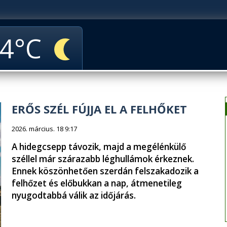
4
ERŐS SZÉL FÚJJA EL A FELHŐKET
2026. március. 18 9:17
A hidegcsepp távozik, majd a megélénkülő
széllel már szárazabb léghullámok érkeznek.
Ennek köszönhetően szerdán felszakadozik a
felhőzet és előbukkan a nap, átmenetileg
nyugodtabbá válik az időjárás.