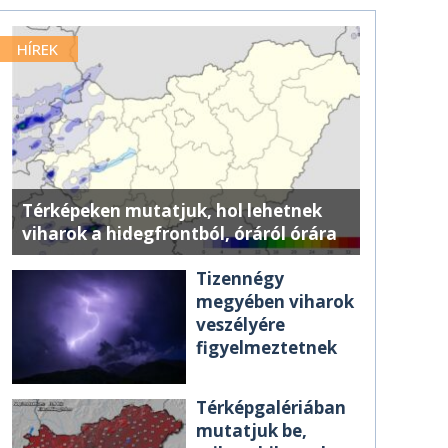
HÍREK
Térképeken mutatjuk, hol lehetnek
viharok a hidegfrontból, óráról órára
Tizennégy
megyében viharok
veszélyére
figyelmeztetnek
Térképgalériában
mutatjuk be,