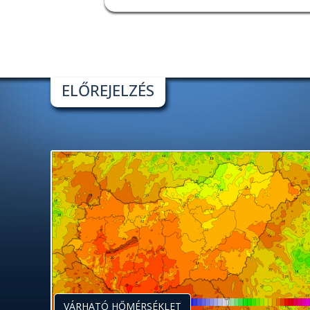
ELŐREJELZÉS
VÁRHATÓ HŐMÉRSÉKLET