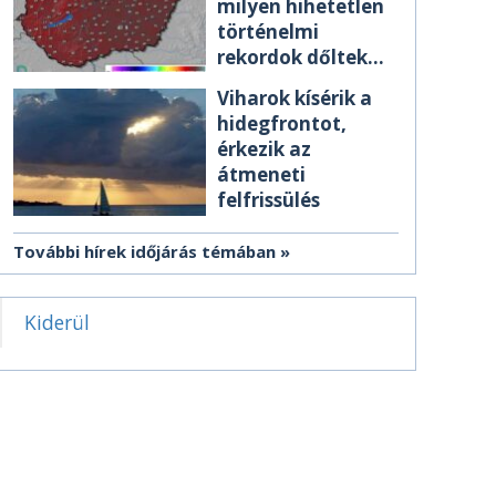
milyen hihetetlen
történelmi
rekordok dőltek
meg csütörtökön
Viharok kísérik a
hidegfrontot,
érkezik az
átmeneti
felfrissülés
További hírek időjárás témában
Kiderül