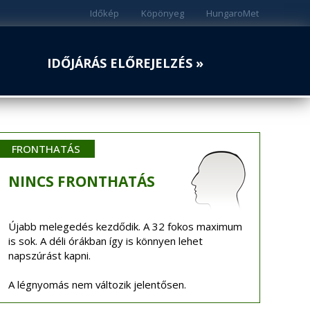
Időkép
Köpönyeg
HungaroMet
IDŐJÁRÁS ELŐREJELZÉS »
FRONTHATÁS
NINCS
FRONTHATÁS
Újabb melegedés kezdődik. A 32 fokos maximum
is sok. A déli órákban így is könnyen lehet
napszúrást kapni.
A légnyomás nem változik jelentősen.