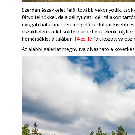
Szerdán északkelet felől tovább vékonyodik, csökk
fátyolfelhőkkel, de a délnyugati, déli tájakon tar
nyugati határ mentén még előfordulhat kisebb es
északkeleti szelet sokfelé kísérhetik élénk, olyko
hőmérséklet általában
14 és 17
fok között valószí
Az alábbi galériát megnyitva olvasható a következ