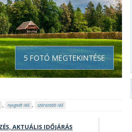
5 FOTÓ MEGTEKINTÉSE
,
nyugodt idő
,
szárazabb idő
ZÉS, AKTUÁLIS IDŐJÁRÁS