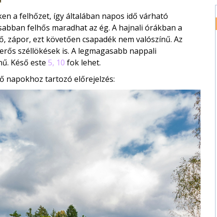
en a felhőzet, így általában napos idő várható
tósabban felhős maradhat az ég. A hajnali órákban a
ő, zápor, ezt követően csapadék nem valószínű. Az
r erős széllökések is. A legmagasabb nappali
nű. Késő este
5, 10
fok lehet.
ő napokhoz tartozó előrejelzés: