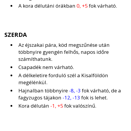
A kora délutáni órákban
0, +5
fok várható.
SZERDA
Az éjszakai pára, köd megszűnése után
többnyire gyengén felhős, napos időre
számíthatunk.
Csapadék nem várható.
A délkeletire forduló szél a Kisalföldön
megélénkül.
Hajnalban többnyire
-8, -3
fok várható, de a
fagyzugos tájakon
-12, -13
fok is lehet.
Kora délután
-1, +5
fok valószínű.