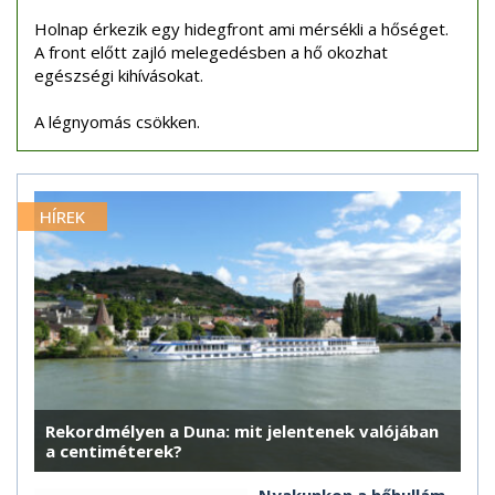
Holnap érkezik egy hidegfront ami mérsékli a hőséget.
A front előtt zajló melegedésben a hő okozhat
egészségi kihívásokat.
A légnyomás csökken.
HÍREK
Rekordmélyen a Duna: mit jelentenek valójában
a centiméterek?
Nyakunkon a hőhullám