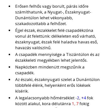
Erősen felhős vagy borult, párás időre
számíthatunk, a Nyugat-, Északnyugat-
Dunántúlon lehet vékonyabb,
szakadozottabb a felhőzet.
Éjjel észak, északkelet felé csapadékzóna
vonul át felettünk: délkeleten eső várható,
északnyugat, észak felé haladva havas eső,
havazás valószínű.
A csapadék mennyisége a Tiszántúlon és az
északkeleti megyékben lehet jelentős.
Napközben mindenütt megszűnik a
csapadék.
Az északi, északnyugati szelet a Dunántúlon
többfelé élénk, helyenként erős lökések
kísérik.
A legalacsonyabb hőmérséklet
-2, +4
fok
között alakul, kora délutánra
1, 7
fokig