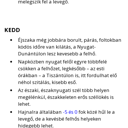
melegszik fel a levegő.
KEDD
Éjszaka még jobbára borult, párás, foltokban
ködös időre van kilátás, a Nyugat-
Dunántúlon lesz kevesebb a felhő.
Napközben nyugat felől egyre többfelé
csökken a felhőzet, legkésőbb – az esti
órákban – a Tiszántúlon is, itt fordulhat elő
néhol szitálás, kisebb eső.
Az északi, északnyugati szél több helyen
megélénkül, északkeleten erős széllökés is
lehet.
Hajnalra általában
-5 és 0
fok közé hűl le a
levegő, de a kevésbé felhős helyeken
hidegebb lehet.