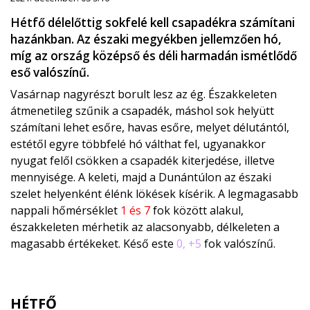
Hétfő délelőttig sokfelé kell csapadékra számítani
hazánkban. Az északi megyékben jellemzően hó,
míg az ország középső és déli harmadán ismétlődő
eső valószínű.
Vasárnap nagyrészt borult lesz az ég. Északkeleten
átmenetileg szűnik a csapadék, máshol sok helyütt
számítani lehet esőre, havas esőre, melyet délutántól,
estétől egyre többfelé hó válthat fel, ugyanakkor
nyugat felől csökken a csapadék kiterjedése, illetve
mennyisége. A keleti, majd a Dunántúlon az északi
szelet helyenként élénk lökések kísérik. A legmagasabb
nappali hőmérséklet
1 és 7
fok között alakul,
északkeleten mérhetik az alacsonyabb, délkeleten a
magasabb értékeket. Késő este
0, +5
fok valószínű.
HÉTFŐ