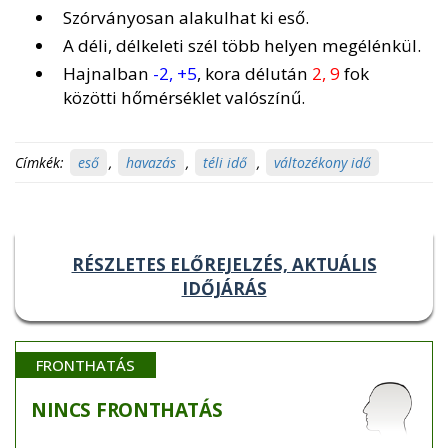
Szórványosan alakulhat ki eső.
A déli, délkeleti szél több helyen megélénkül.
Hajnalban
-2, +5
, kora délután
2, 9
fok
közötti hőmérséklet valószínű.
Címkék:
eső
,
havazás
,
téli idő
,
változékony idő
RÉSZLETES ELŐREJELZÉS, AKTUÁLIS
IDŐJÁRÁS
FRONTHATÁS
NINCS
FRONTHATÁS