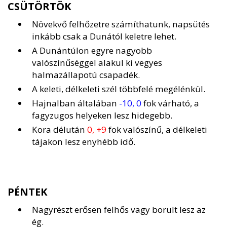
CSÜTÖRTÖK
Növekvő felhőzetre számíthatunk, napsütés
inkább csak a Dunától keletre lehet.
A Dunántúlon egyre nagyobb
valószínűséggel alakul ki vegyes
halmazállapotú csapadék.
A keleti, délkeleti szél többfelé megélénkül.
Hajnalban általában
-10, 0
fok várható, a
fagyzugos helyeken lesz hidegebb.
Kora délután
0, +9
fok valószínű, a délkeleti
tájakon lesz enyhébb idő.
PÉNTEK
Nagyrészt erősen felhős vagy borult lesz az
ég.