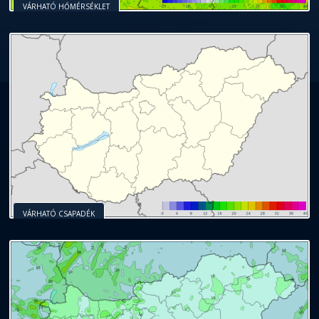
VÁRHATÓ HŐMÉRSÉKLET
VÁRHATÓ CSAPADÉK