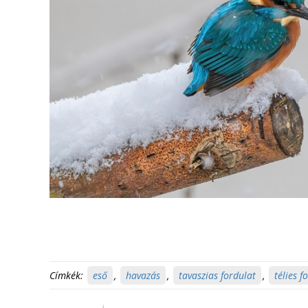
Címkék:
eső
,
havazás
,
tavaszias fordulat
,
télies f