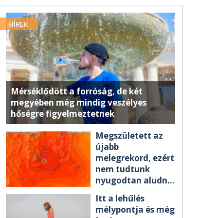
HÍREK
Mérséklődött a forróság, de két
megyében még mindig veszélyes
hőségre figyelmeztetnek
Megszületett az
újabb
melegrekord, ezért
nem tudtunk
nyugodtan aludni
éjszaka
Itt a lehűlés
mélypontja és még