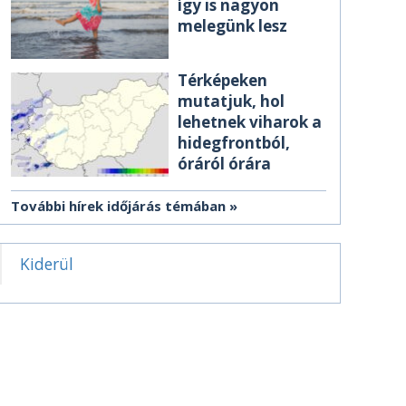
így is nagyon
melegünk lesz
Térképeken
mutatjuk, hol
lehetnek viharok a
hidegfrontból,
óráról órára
További hírek időjárás témában
Kiderül