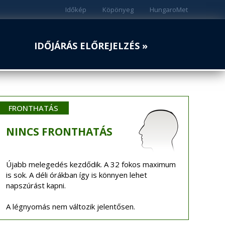
Időkép
Köpönyeg
HungaroMet
IDŐJÁRÁS ELŐREJELZÉS »
FRONTHATÁS
NINCS
FRONTHATÁS
Újabb melegedés kezdődik. A 32 fokos maximum
is sok. A déli órákban így is könnyen lehet
napszúrást kapni.
A légnyomás nem változik jelentősen.