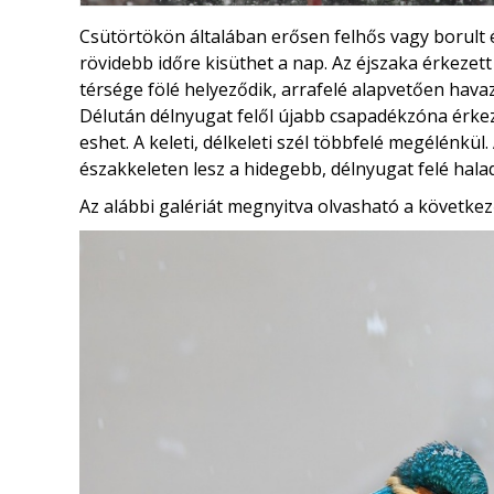
Csütörtökön általában erősen felhős vagy borult
rövidebb időre kisüthet a nap. Az éjszaka érkez
térsége fölé helyeződik, arrafelé alapvetően havaz
Délután délnyugat felől újabb csapadékzóna érkez
eshet. A keleti, délkeleti szél többfelé megélénkü
északkeleten lesz a hidegebb, délnyugat felé hal
Az alábbi galériát megnyitva olvasható a következ