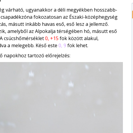
 ég várható, ugyanakkor a déli megyékben hosszabb-
ett csapadékzóna fokozatosan az Északi-középhegység
ás, másutt inkább havas eső, eső lesz a jellemző.
ik, amelyből az Alpokalja térségében hó, másutt eső
l. A csúcshőmérséklet
0, +15
fok között alakul,
adva a melegebb. Késő este
0, 9
fok lehet.
ő napokhoz tartozó előrejelzés: