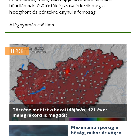
hőhullámnak. Csütörtök éjszaka érkezik meg a
hidegfront és péntekre enyhül a forróság.
A légnyomás csökken.
HÍREK
Történelmet írt a hazai időjárás, 121 éves
melegrekord is megdőlt
Maximumon pörög a
hőség, mikor ér végre