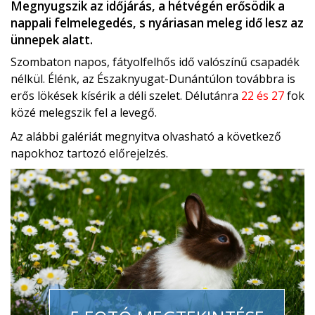
Megnyugszik az időjárás, a hétvégén erősödik a
nappali felmelegedés, s nyáriasan meleg idő lesz az
ünnepek alatt.
Szombaton napos, fátyolfelhős idő valószínű csapadék
nélkül. Élénk, az Északnyugat-Dunántúlon továbbra is
erős lökések kísérik a déli szelet. Délutánra
22 és 27
fok
közé melegszik fel a levegő.
Az alábbi galériát megnyitva olvasható a következő
napokhoz tartozó előrejelzés.