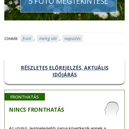
5 FOTÓ MEGTEKINTÉSE
Címkék:
front
,
meleg idő
,
napsütés
RÉSZLETES ELŐREJELZÉS, AKTUÁLIS
IDŐJÁRÁS
FRONTHATÁS
NINCS
FRONTHATÁS
Az utolsó, legmelegebb napja következik ennek a