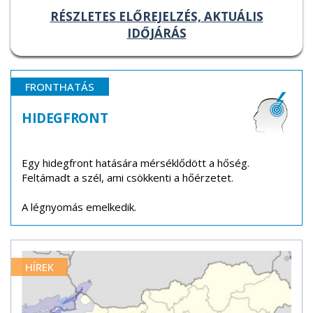
RÉSZLETES ELŐREJELZÉS, AKTUÁLIS
IDŐJÁRÁS
FRONTHATÁS
HIDEGFRONT
Egy hidegfront hatására mérséklődött a hőség.
Feltámadt a szél, ami csökkenti a hőérzetet.
A légnyomás emelkedik.
HÍREK