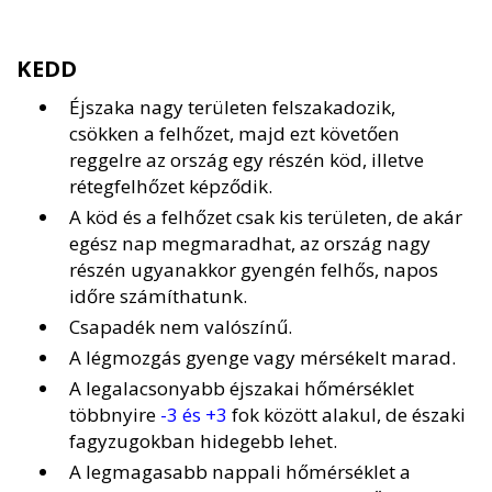
KEDD
Éjszaka nagy területen felszakadozik,
csökken a felhőzet, majd ezt követően
reggelre az ország egy részén köd, illetve
rétegfelhőzet képződik.
A köd és a felhőzet csak kis területen, de akár
egész nap megmaradhat, az ország nagy
részén ugyanakkor gyengén felhős, napos
időre számíthatunk.
Csapadék nem valószínű.
A légmozgás gyenge vagy mérsékelt marad.
A legalacsonyabb éjszakai hőmérséklet
többnyire
-3 és +3
fok között alakul, de északi
fagyzugokban hidegebb lehet.
A legmagasabb nappali hőmérséklet a