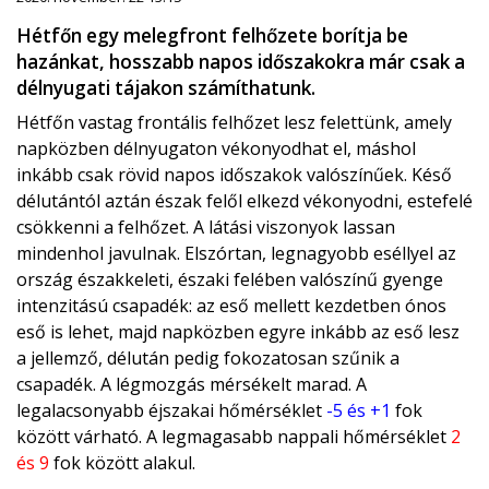
Hétfőn egy melegfront felhőzete borítja be
hazánkat, hosszabb napos időszakokra már csak a
délnyugati tájakon számíthatunk.
Hétfőn vastag frontális felhőzet lesz felettünk, amely
napközben délnyugaton vékonyodhat el, máshol
inkább csak rövid napos időszakok valószínűek. Késő
délutántól aztán észak felől elkezd vékonyodni, estefelé
csökkenni a felhőzet. A látási viszonyok lassan
mindenhol javulnak. Elszórtan, legnagyobb eséllyel az
ország északkeleti, északi felében valószínű gyenge
intenzitású csapadék: az eső mellett kezdetben ónos
eső is lehet, majd napközben egyre inkább az eső lesz
a jellemző, délután pedig fokozatosan szűnik a
csapadék. A légmozgás mérsékelt marad. A
legalacsonyabb éjszakai hőmérséklet
-5 és +1
fok
között várható. A legmagasabb nappali hőmérséklet
2
és 9
fok között alakul.