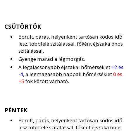
CSÜTÖRTÖK
Borult, párás, helyenként tartósan ködös idő
lesz, többfelé szitálással, főként éjszaka ónos
szitálással.
Gyenge marad a légmozgás.
A legalacsonyabb éjszakai hőmérséklet
+2 és
-4
, a legmagasabb nappali hőmérséklet
0 és
+5
fok között várható.
PÉNTEK
Borult, párás, helyenként tartósan ködös idő
lesz többfelé szitálással, főként éjszaka ónos