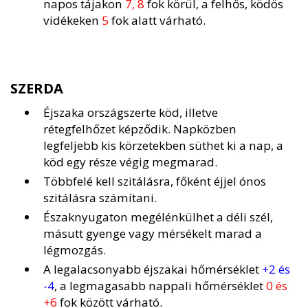
napos tájakon
7, 8
fok körül, a felhős, ködös
vidékeken
5
fok alatt várható.
SZERDA
Éjszaka országszerte köd, illetve
rétegfelhőzet képződik. Napközben
legfeljebb kis körzetekben süthet ki a nap, a
köd egy része végig megmarad.
Többfelé kell szitálásra, főként éjjel ónos
szitálásra számítani.
Északnyugaton megélénkülhet a déli szél,
másutt gyenge vagy mérsékelt marad a
légmozgás.
A legalacsonyabb éjszakai hőmérséklet
+2 és
-4
, a legmagasabb nappali hőmérséklet
0 és
+6
fok között várható.