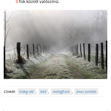
5
fok között valószínű.
Címkék:
hideg idő
,
köd
,
melegfront
,
ónos szitálás