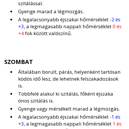
szitálással.
Gyenge marad a légmozgás.
A legalacsonyabb éjszakai hőmérséklet
-2 és
+3
, a legmagasabb nappali hőmérséklet
0 és
+4
fok között valószínű.
SZOMBAT
Általában borult, párás, helyenként tartósan
ködös idő lesz, de lehetnek felszakadozások
is.
Többfelé alakul ki szitálás, főként éjszaka
ónos szitálás is.
Gyenge vagy mérsékelt marad a légmozgás.
A legalacsonyabb éjszakai hőmérséklet
-1 és
+3
, a legmagasabb nappali hőmérséklet
1 és