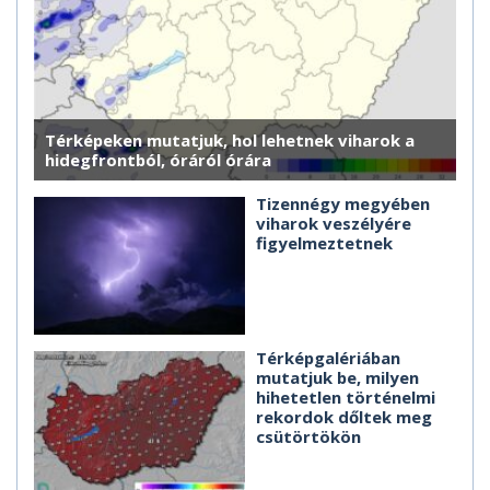
Térképeken mutatjuk, hol lehetnek viharok a
hidegfrontból, óráról órára
Tizennégy megyében
viharok veszélyére
figyelmeztetnek
Térképgalériában
mutatjuk be, milyen
hihetetlen történelmi
rekordok dőltek meg
csütörtökön