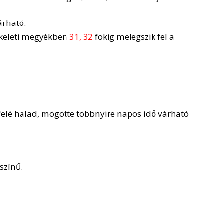
árható.
lkeleti megyékben
31, 32
fokig melegszik fel a
 felé halad, mögötte többnyire napos idő várható
színű.