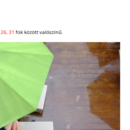
n
26, 31
fok között valószínű.