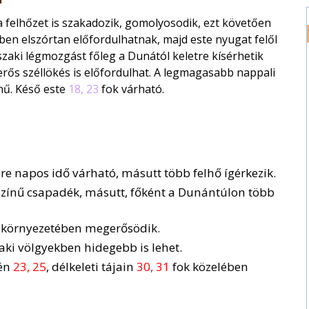
a felhőzet is szakadozik, gomolyosodik, ezt követően
en elszórtan előfordulhatnak, majd este nyugat felől
szaki légmozgást főleg a Dunától keletre kísérhetik
rős széllökés is előfordulhat. A legmagasabb nappali
nű. Késő este
18, 23
fok várható.
yire napos idő várható, másutt több felhő ígérkezik.
ószínű csapadék, másutt, főként a Dunántúlon több
ok környezetében megerősödik.
zaki völgyekben hidegebb is lehet.
zén
23, 25
, délkeleti tájain
30, 31
fok közelében