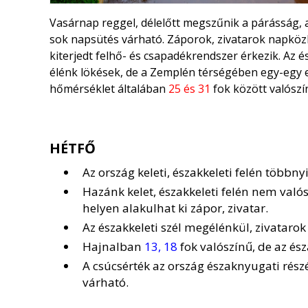
Vasárnap reggel, délelőtt megszűnik a párásság, 
sok napsütés várható. Záporok, zivatarok napközb
kiterjedt felhő- és csapadékrendszer érkezik. Az é
élénk lökések, de a Zemplén térségében egy-egy e
hőmérséklet általában
25 és 31
fok között valószí
HÉTFŐ
Az ország keleti, északkeleti felén többn
Hazánk kelet, északkeleti felén nem val
helyen alakulhat ki zápor, zivatar.
Az északkeleti szél megélénkül, zivatar
Hajnalban
13, 18
fok valószínű, de az és
A csúcsérték az ország északnyugati rés
várható.