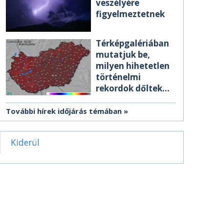
veszélyére
figyelmeztetnek
Térképgalériában
mutatjuk be,
milyen hihetetlen
történelmi
rekordok dőltek
meg csütörtökön
További hírek időjárás témában
Kiderül