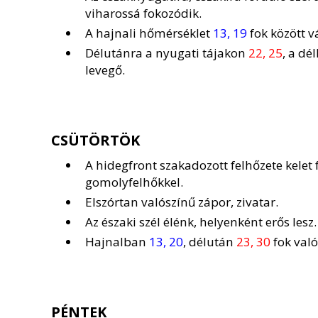
viharossá fokozódik.
A hajnali hőmérséklet
13, 19
fok között v
Délutánra a nyugati tájakon
22, 25
, a dé
levegő.
CSÜTÖRTÖK
A hidegfront szakadozott felhőzete kelet
gomolyfelhőkkel.
Elszórtan valószínű zápor, zivatar.
Az északi szél élénk, helyenként erős lesz.
Hajnalban
13, 20
, délután
23, 30
fok való
PÉNTEK