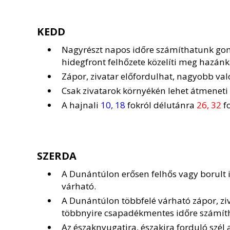
KEDD
Nagyrészt napos időre számíthatunk gomo
hidegfront felhőzete közelíti meg hazánk
Zápor, zivatar előfordulhat, nagyobb va
Csak zivatarok környékén lehet átmeneti 
A hajnali
10, 18
fokról délutánra
26, 32
fo
SZERDA
A Dunántúlon erősen felhős vagy borult 
várható.
A Dunántúlon többfelé várható zápor, ziva
többnyire csapadékmentes időre számít
Az északnyugatira, északira forduló szé