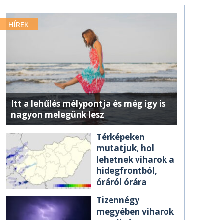
HÍREK
Itt a lehűlés mélypontja és még így is
nagyon melegünk lesz
Térképeken
mutatjuk, hol
lehetnek viharok a
hidegfrontból,
óráról órára
Tizennégy
megyében viharok