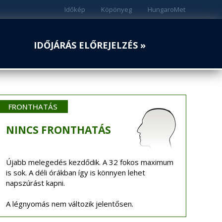
Időkép
Köpönyeg
HungaroMet
IDŐJÁRÁS ELŐREJELZÉS »
FRONTHATÁS
NINCS
FRONTHATÁS
Újabb melegedés kezdődik. A 32 fokos maximum
is sok. A déli órákban így is könnyen lehet
napszúrást kapni.
A légnyomás nem változik jelentősen.