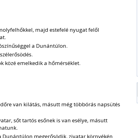
lyfelhőkkel, majd estefelé nyugat felől
at.
lószínűséggel a Dunántúlon.
szélerősödés.
k közé emelkedik a hőmérséklet.
időre van kilátás, másutt még többórás napsütés
tar, sőt tartós esőnek is van esélye, másutt
hatunk.
l a Dunántúlon megerősödik, zivatar környékén