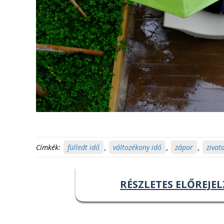
Címkék:
fülledt idő
,
változékony idő
,
zápor
,
zivat
RÉSZLETES ELŐREJEL