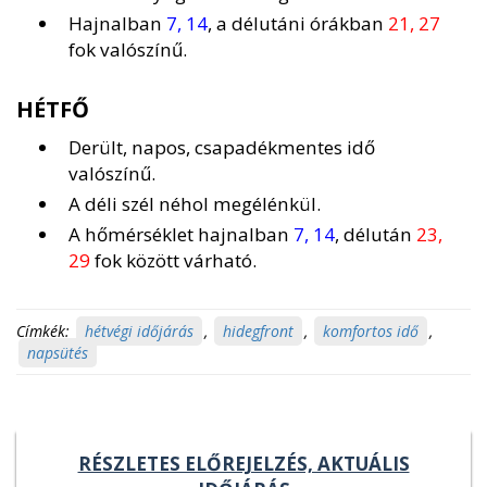
Hajnalban
7, 14
, a délutáni órákban
21, 27
fok valószínű.
HÉTFŐ
Derült, napos, csapadékmentes idő
valószínű.
A déli szél néhol megélénkül.
A hőmérséklet hajnalban
7, 14
, délután
23,
29
fok között várható.
Címkék:
hétvégi időjárás
,
hidegfront
,
komfortos idő
,
napsütés
RÉSZLETES ELŐREJELZÉS, AKTUÁLIS