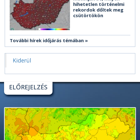
hihetetlen történelmi
rekordok dőltek meg
csütörtökön
További hírek időjárás témában
Kiderül
ELŐREJELZÉS