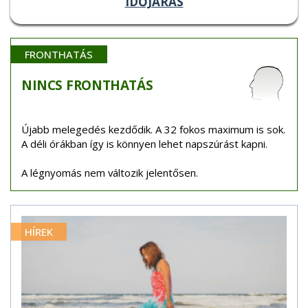
IDŐJÁRÁS
FRONTHATÁS
NINCS
FRONTHATÁS
Újabb melegedés kezdődik. A 32 fokos maximum is sok.
A déli órákban így is könnyen lehet napszúrást kapni.
A légnyomás nem változik jelentősen.
HÍREK