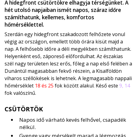
A hidegfront csütörtökre elhagyja térségünket. A
hét utolsó napjaiban ismét napos, száraz időre
számíthatunk, kellemes, komfortos
hőmérséklettel.
Szerdán egy hidegfront szakadozott felhőzete vonul
végig az országon, emellett több órára kisüt majd a
nap. A felhősebb időre a déli megyékben számíthatunk.
Helyenként eső, záporeső előfordulhat. Az északias
szél nagy területen lesz erős, főleg a nap első felében a
Dunántúl magasabban fekvő részein, a Kisalföldön
viharos széllökések is lehetnek. A legmagasabb nappali
hőmérséklet
18 és 25
fok között alakul. Késő este
9, 14
fok valószínű.
CSÜTÖRTÖK
Napos idő várható kevés felhővel, csapadék
nélkül.
Gyenge vagy mérsékelt marad a légmozgás.