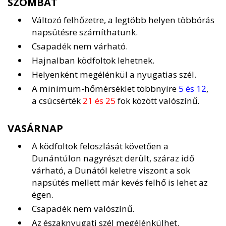
SZOMBAT
Változó felhőzetre, a legtöbb helyen többórás
napsütésre számíthatunk.
Csapadék nem várható.
Hajnalban ködfoltok lehetnek.
Helyenként megélénkül a nyugatias szél.
A minimum-hőmérséklet többnyire
5 és 12
,
a csúcsérték
21 és 25
fok között valószínű.
VASÁRNAP
A ködfoltok feloszlását követően a
Dunántúlon nagyrészt derült, száraz idő
várható, a Dunától keletre viszont a sok
napsütés mellett már kevés felhő is lehet az
égen.
Csapadék nem valószínű.
Az északnyugati szél megélénkülhet.