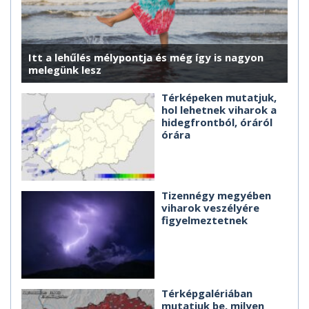
Itt a lehűlés mélypontja és még így is nagyon
melegünk lesz
Térképeken mutatjuk,
hol lehetnek viharok a
hidegfrontból, óráról
órára
Tizennégy megyében
viharok veszélyére
figyelmeztetnek
Térképgalériában
mutatjuk be, milyen