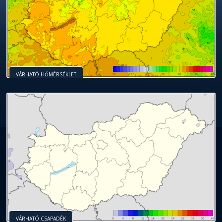
VÁRHATÓ HŐMÉRSÉKLET
VÁRHATÓ CSAPADÉK