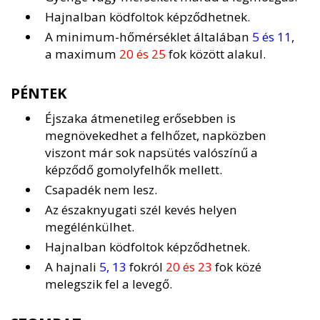
Hajnalban ködfoltok képződhetnek.
A minimum-hőmérséklet általában
5 és 11
,
a maximum
20 és 25
fok között alakul.
PÉNTEK
Éjszaka átmenetileg erősebben is
megnövekedhet a felhőzet, napközben
viszont már sok napsütés valószínű a
képződő gomolyfelhők mellett.
Csapadék nem lesz.
Az északnyugati szél kevés helyen
megélénkülhet.
Hajnalban ködfoltok képződhetnek.
A hajnali
5, 13
fokról
20 és 23
fok közé
melegszik fel a levegő.