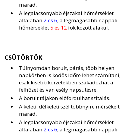
marad.
A legalacsonyabb éjszakai hőmérséklet
általában
2 és 6
, a legmagasabb nappali
hőmérséklet
5 és 12
fok között alakul.
CSÜTÖRTÖK
Túlnyomóan borult, párás, több helyen
napközben is ködös időre lehet számítani,
csak kisebb körzetekben szakadozhat a
felhőzet és van esély napsütésre.
A borult tájakon előfordulhat szitálás.
A keleti, délkeleti szél többnyire mérsékelt
marad.
A legalacsonyabb éjszakai hőmérséklet
általában
2 és 6
, a legmagasabb nappali