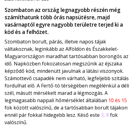
Szombaton az ország legnagyobb részén még
számíthatunk több órás napsütésre, majd
vasárnaptól egyre nagyobb területre terjed ki a
köd és a felhőzet.
Szombaton borult, párás, illetve napos tájak
váltakoznak, leginkább az Alföldön és Északkelet-
Magyarországon maradhat tartósabban borongós az
idő. Napközben fokozatosan megszűnik az éjszaka
képződő köd, mindenütt javulnak a látási viszonyok.
Számottevő csapadék nem várható, legfeljebb szitálás
fordulhat elő. A Fertő-tó térségében megélénkül a déli
szél, másutt mérsékelt marad a légmozgás. A
legmagasabb nappali hőmérséklet általában
10 és 15
fok között valószínű, de a tartósabban borult tájakon
ennél pár fokkal hidegebb lesz. Késő este
3, 8
fok
valószínű.