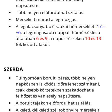
napsütésre.
Több helyen előfordulhat szitálás.
Mérsékelt marad a légmozgás.
A legalacsonyabb éjszakai hőmérséklet
-1 és
+6
, a legmagasabb nappali hőmérséklet a
általában
6 és 9
, a napos részeken
10 és 13
fok között alakul.
SZERDA
Túlnyomóan borult, párás, több helyen
napközben is ködös időre lehet számítani,
csak kisebb körzetekben szakadozhat a
felhőzet és van esély napsütésre.
A borult tájakon előfordulhat szitálás.
A keleti, délkeleti szél többnyire mérsékelt