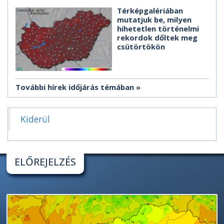
Térképgalériában
mutatjuk be, milyen
hihetetlen történelmi
rekordok dőltek meg
csütörtökön
További hírek időjárás témában
Kiderül
ELŐREJELZÉS