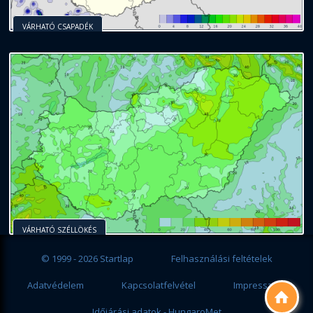
VÁRHATÓ CSAPADÉK
VÁRHATÓ SZÉLLÖKÉS
© 1999 - 2026 Startlap
Felhasználási feltételek
Adatvédelem
Kapcsolatfelvétel
Impresszum

Időjárási adatok - HungaroMet