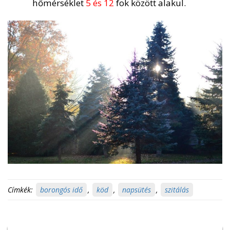
hőmérséklet
5 és 12
fok között alakul.
Címkék:
borongós idő
,
köd
,
napsütés
,
szitálás