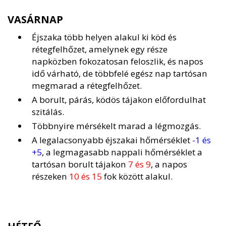
VASÁRNAP
Éjszaka több helyen alakul ki köd és
rétegfelhőzet, amelynek egy része
napközben fokozatosan feloszlik, és napos
idő várható, de többfelé egész nap tartósan
megmarad a rétegfelhőzet.
A borult, párás, ködös tájakon előfordulhat
szitálás.
Többnyire mérsékelt marad a légmozgás.
A legalacsonyabb éjszakai hőmérséklet
-1 és
+5
, a legmagasabb nappali hőmérséklet a
tartósan borult tájakon
7 és 9
, a napos
részeken
10 és 15
fok között alakul.