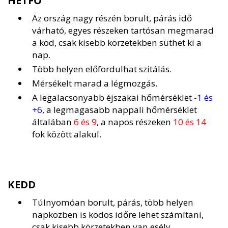
HÉTFŐ
Az ország nagy részén borult, párás idő
várható, egyes részeken tartósan megmarad
a köd, csak kisebb körzetekben süthet ki a
nap.
Több helyen előfordulhat szitálás.
Mérsékelt marad a légmozgás.
A legalacsonyabb éjszakai hőmérséklet
-1 és
+6
, a legmagasabb nappali hőmérséklet
általában
6 és 9
, a napos részeken
10 és 14
fok között alakul.
KEDD
Túlnyomóan borult, párás, több helyen
napközben is ködös időre lehet számítani,
csak kisebb körzetekben van esély