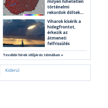
milyen hihetetlen
történelmi
rekordok dőltek
meg csütörtökön
Viharok kísérik a
hidegfrontot,
érkezik az
átmeneti
felfrissülés
További hírek időjárás témában
Kiderül