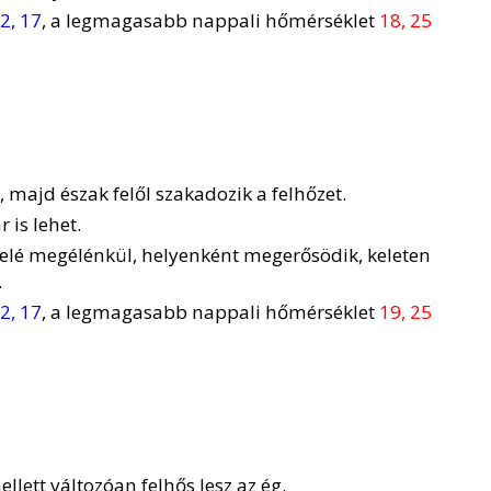
2, 17
, a legmagasabb nappali hőmérséklet
18, 25
, majd észak felől szakadozik a felhőzet.
 is lehet.
elé megélénkül, helyenként megerősödik, keleten
.
2, 17
, a legmagasabb nappali hőmérséklet
19, 25
ett változóan felhős lesz az ég.