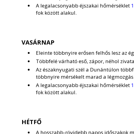
A legalacsonyabb éjszakai hőmérséklet
1
fok között alakul.
VASÁRNAP
Eleinte többnyire erősen felhős lesz az ég
Többfelé várható eső, zápor, néhol zivatar
Az északnyugati szél a Dunántúlon többf
többnyire mérsékelt marad a légmozgás
A legalacsonyabb éjszakai hőmérséklet
1
fok között alakul.
HÉTFŐ
A hosszabb-rövidebb napos időszakok mell