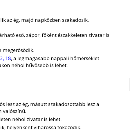
álik az ég, majd napközben szakadozik,
rható eső, zápor, főként északkeleten zivatar is
en megerősödik.
3, 18
, a legmagasabb nappali hőmérséklet
zakon néhol hűvösebb is lehet.
ős lesz az ég, másutt szakadozottabb lesz a
 valószínű.
eten néhol zivatar is lehet.
ik, helyenként viharossá fokozódik.