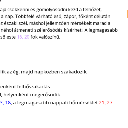
majd csökkenni és gomolyosodni kezd a felhőzet,
 a nap. Többfelé várható eső, zápor, főként délután
az északi szél, máshol jellemzően mérsékelt marad a
 néhol átmeneti szélerősödés kísérheti. A legmagasabb
éső este
16, 20
fok valószínű.
álik az ég, majd napközben szakadozik,
lyenként felhőszakadás.
l, helyenként megerősödik.
3, 18
, a legmagasabb nappali hőmérséklet
21, 27