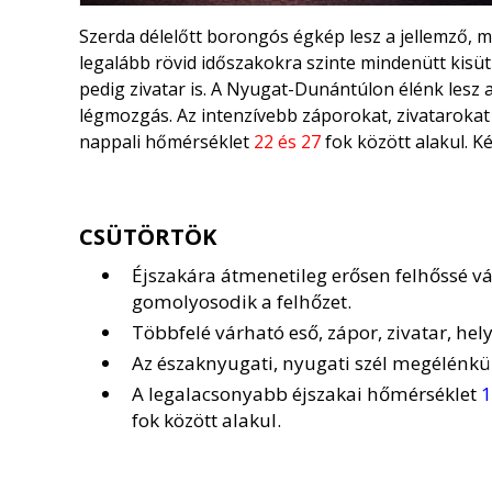
Szerda délelőtt borongós égkép lesz a jellemző, 
legalább rövid időszakokra szinte mindenütt kisüt
pedig zivatar is. A Nyugat-Dunántúlon élénk lesz 
légmozgás. Az intenzívebb záporokat, zivatarokat
nappali hőmérséklet
22 és 27
fok között alakul. K
CSÜTÖRTÖK
Éjszakára átmenetileg erősen felhőssé v
gomolyosodik a felhőzet.
Többfelé várható eső, zápor, zivatar, he
Az északnyugati, nyugati szél megélénkü
A legalacsonyabb éjszakai hőmérséklet
1
fok között alakul.