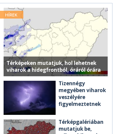
HÍREK
Térképeken mutatjuk, hol lehetnek
viharok a hidegfrontból, óráról órára
Tizennégy
megyében viharok
veszélyére
figyelmeztetnek
Térképgalériában
mutatjuk be,