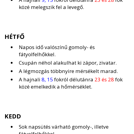
közé melegszik fel a levegő.
HÉTFŐ
Napos idő valószínű gomoly- és
fátyolfelhőkkel.
Csupán néhol alakulhat ki zápor, zivatar.
A légmozgás többnyire mérsékelt marad.
A hajnali
8, 15
fokról délutánra
23 és 28
fok
közé emelkedik a hőmérséklet.
KEDD
Sok napsütés várható gomoly-, illetve
fátyolfelhőkkel.