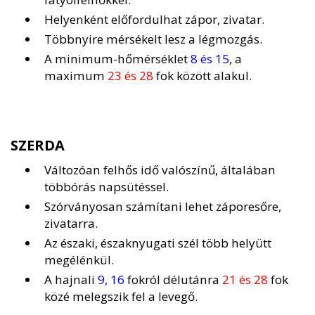
Helyenként előfordulhat zápor, zivatar.
Többnyire mérsékelt lesz a légmozgás.
A minimum-hőmérséklet
8 és 15
, a
maximum
23 és 28
fok között alakul.
SZERDA
Változóan felhős idő valószínű, általában
többórás napsütéssel.
Szórványosan számítani lehet záporesőre,
zivatarra.
Az északi, északnyugati szél több helyütt
megélénkül.
A hajnali
9, 16
fokról délutánra
21 és 28
fok
közé melegszik fel a levegő.