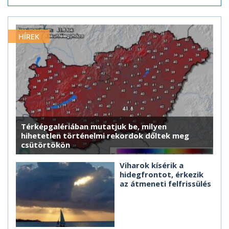
HÍREK
Térképgalériában mutatjuk be, milyen
hihetetlen történelmi rekordok dőltek meg
csütörtökön
Viharok kísérik a
hidegfrontot, érkezik
az átmeneti felfrissülés