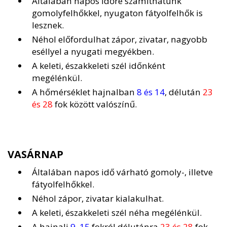
Általában napos időre számíthatunk
gomolyfelhőkkel, nyugaton fátyolfelhők is
lesznek.
Néhol előfordulhat zápor, zivatar, nagyobb
eséllyel a nyugati megyékben.
A keleti, északkeleti szél időnként
megélénkül.
A hőmérséklet hajnalban
8 és 14
, délután
23
és 28
fok között valószínű.
VASÁRNAP
Általában napos idő várható gomoly-, illetve
fátyolfelhőkkel.
Néhol zápor, zivatar kialakulhat.
A keleti, északkeleti szél néha megélénkül.
A hajnali
9, 15
fokról délutánra
23 és 28
fok