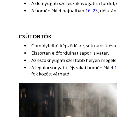
A délnyugati szél északnyugatira fordul,
A hőmérséklet hajnalban
16, 23
, délutá
CSÜTÖRTÖK
Gomolyfelhő-képződésre, sok napsütésr
Elszórtan előfordulhat zápor, zivatar.
Az északnyugati szél több helyen megélé
A legalacsonyabb éjszakai hőmérséklet
1
fok között várható.