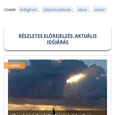
Címkék:
hidegfront
,
időjárás-változás
,
zápor
,
zivatar
RÉSZLETES ELŐREJELZÉS, AKTUÁLIS
IDŐJÁRÁS
HÍREK