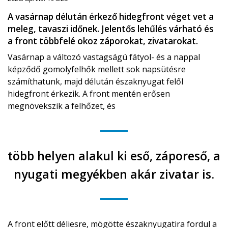
A vasárnap délután érkező hidegfront véget vet a
meleg, tavaszi időnek. Jelentős lehűlés várható és
a front többfelé okoz záporokat, zivatarokat.
Vasárnap a változó vastagságú fátyol- és a nappal
képződő gomolyfelhők mellett sok napsütésre
számíthatunk, majd délután északnyugat felől
hidegfront érkezik. A front mentén erősen
megnövekszik a felhőzet, és
több helyen alakul ki eső, záporeső, a
nyugati megyékben akár zivatar is.
A front előtt déliesre, mögötte északnyugatira fordul a