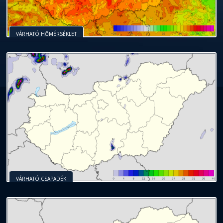
VÁRHATÓ HŐMÉRSÉKLET
VÁRHATÓ CSAPADÉK