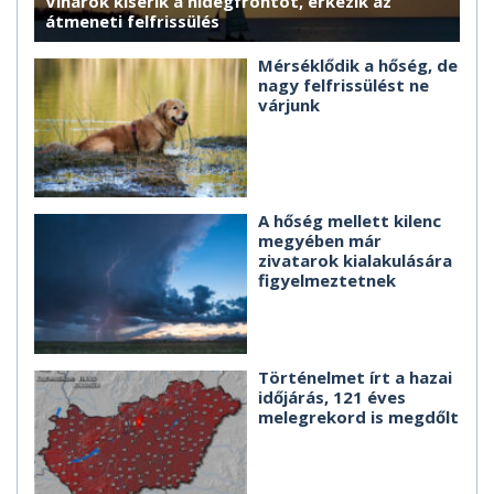
Viharok kísérik a hidegfrontot, érkezik az
átmeneti felfrissülés
Mérséklődik a hőség, de
nagy felfrissülést ne
várjunk
A hőség mellett kilenc
megyében már
zivatarok kialakulására
figyelmeztetnek
Történelmet írt a hazai
időjárás, 121 éves
melegrekord is megdőlt