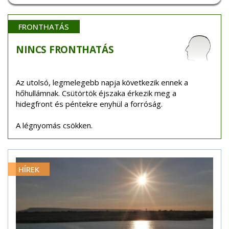
FRONTHATÁS
NINCS
FRONTHATÁS
Az utolsó, legmelegebb napja következik ennek a
hőhullámnak. Csütörtök éjszaka érkezik meg a
hidegfront és péntekre enyhül a forróság.
A légnyomás csökken.
HÍREK