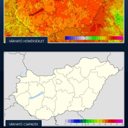
VÁRHATÓ HŐMÉRSÉKLET
VÁRHATÓ CSAPADÉK