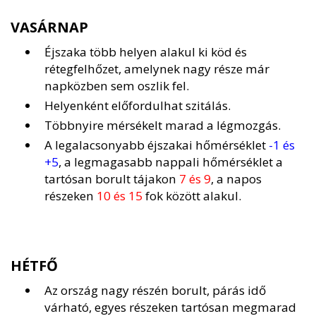
VASÁRNAP
Éjszaka több helyen alakul ki köd és
rétegfelhőzet, amelynek nagy része már
napközben sem oszlik fel.
Helyenként előfordulhat szitálás.
Többnyire mérsékelt marad a légmozgás.
A legalacsonyabb éjszakai hőmérséklet
-1 és
+5
, a legmagasabb nappali hőmérséklet a
tartósan borult tájakon
7 és 9
, a napos
részeken
10 és 15
fok között alakul.
HÉTFŐ
Az ország nagy részén borult, párás idő
várható, egyes részeken tartósan megmarad