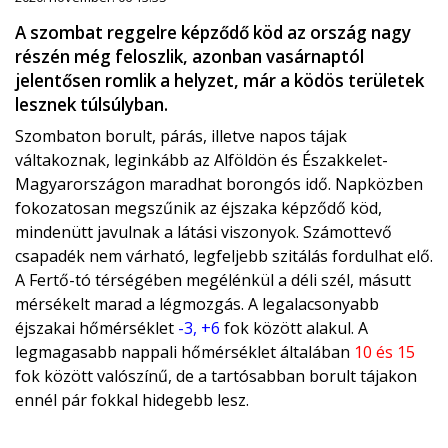
A szombat reggelre képződő köd az ország nagy
részén még feloszlik, azonban vasárnaptól
jelentősen romlik a helyzet, már a ködös területek
lesznek túlsúlyban.
Szombaton borult, párás, illetve napos tájak
váltakoznak, leginkább az Alföldön és Északkelet-
Magyarországon maradhat borongós idő. Napközben
fokozatosan megszűnik az éjszaka képződő köd,
mindenütt javulnak a látási viszonyok. Számottevő
csapadék nem várható, legfeljebb szitálás fordulhat elő.
A Fertő-tó térségében megélénkül a déli szél, másutt
mérsékelt marad a légmozgás. A legalacsonyabb
éjszakai hőmérséklet
-3, +6
fok között alakul. A
legmagasabb nappali hőmérséklet általában
10 és 15
fok között valószínű, de a tartósabban borult tájakon
ennél pár fokkal hidegebb lesz.