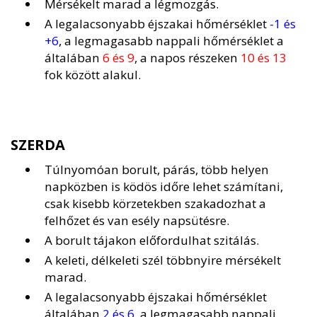
Mérsékelt marad a légmozgás.
A legalacsonyabb éjszakai hőmérséklet
-1 és
+6
, a legmagasabb nappali hőmérséklet a
általában
6 és 9
, a napos részeken
10 és 13
fok között alakul.
SZERDA
Túlnyomóan borult, párás, több helyen
napközben is ködös időre lehet számítani,
csak kisebb körzetekben szakadozhat a
felhőzet és van esély napsütésre.
A borult tájakon előfordulhat szitálás.
A keleti, délkeleti szél többnyire mérsékelt
marad.
A legalacsonyabb éjszakai hőmérséklet
általában
2 és 6
, a legmagasabb nappali