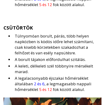
hőmérséklet
5 és 12
fok között alakul.
CSÜTÖRTÖK
Túlnyomóan borult, párás, több helyen
napközben is ködös időre lehet számítani,
csak kisebb körzetekben szakadozhat a
felhőzet és van esély napsütésre.
A borult tájakon előfordulhat szitálás.
A keleti, délkeleti szél többnyire mérsékelt
marad.
A legalacsonyabb éjszakai hőmérséklet
általában
2 és 6
, a legmagasabb nappali
hőmérséklet
5 és 12
fok között alakul.