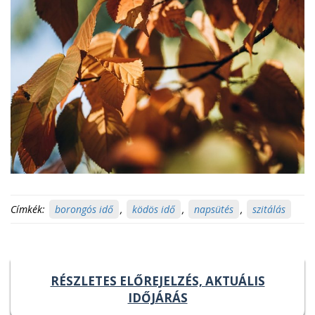
Címkék:
borongós idő
,
ködös idő
,
napsütés
,
szitálás
RÉSZLETES ELŐREJELZÉS, AKTUÁLIS
IDŐJÁRÁS