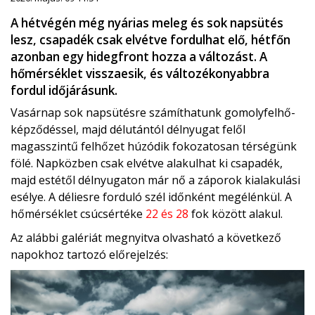
A hétvégén még nyárias meleg és sok napsütés
lesz, csapadék csak elvétve fordulhat elő, hétfőn
azonban egy hidegfront hozza a változást. A
hőmérséklet visszaesik, és változékonyabbra
fordul időjárásunk.
Vasárnap sok napsütésre számíthatunk gomolyfelhő-
képződéssel, majd délutántól délnyugat felől
magasszintű felhőzet húzódik fokozatosan térségünk
fölé. Napközben csak elvétve alakulhat ki csapadék,
majd estétől délnyugaton már nő a záporok kialakulási
esélye. A déliesre forduló szél időnként megélénkül. A
hőmérséklet csúcsértéke
22 és 28
fok között alakul.
Az alábbi galériát megnyitva olvasható a következő
napokhoz tartozó előrejelzés: