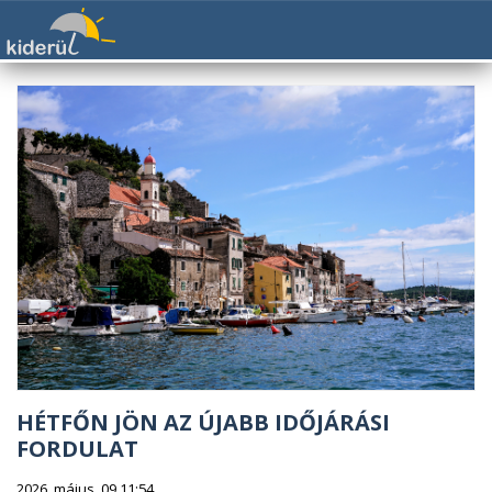
HÉTFŐN JÖN AZ ÚJABB IDŐJÁRÁSI
FORDULAT
2026. május. 09 11:54