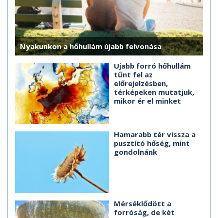
Nyakunkon a hőhullám újabb felvonása
Újabb forró hőhullám
tűnt fel az
előrejelzésben,
térképeken mutatjuk,
mikor ér el minket
Hamarabb tér vissza a
pusztító hőség, mint
gondolnánk
Mérséklődött a
forróság, de két