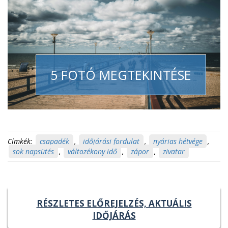
5 FOTÓ MEGTEKINTÉSE
Címkék:
csapadék
,
időjárási fordulat
,
nyárias hétvége
,
sok napsütés
,
változékony idő
,
zápor
,
zivatar
RÉSZLETES ELŐREJELZÉS, AKTUÁLIS
IDŐJÁRÁS