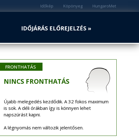
Időkép
Köpönyeg
HungaroMet
IDŐJÁRÁS ELŐREJELZÉS »
FRONTHATÁS
NINCS
FRONTHATÁS
Újabb melegedés kezdődik. A 32 fokos maximum
is sok. A déli órákban így is könnyen lehet
napszúrást kapni.
A légnyomás nem változik jelentősen.