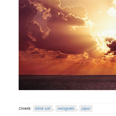
Címkék:
élénk szél
,
melegedés
,
zápor