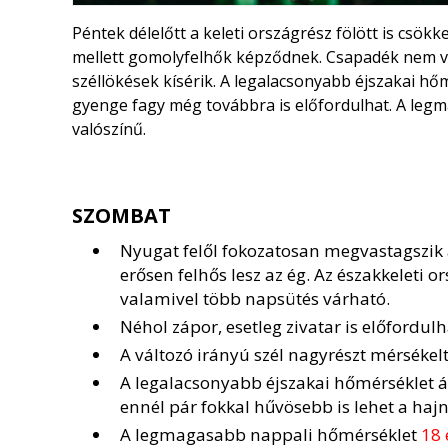
Péntek délelőtt a keleti országrész fölött is csö
mellett gomolyfelhők képződnek. Csapadék nem val
széllökések kísérik. A legalacsonyabb éjszakai hő
gyenge fagy még továbbra is előfordulhat. A leg
valószínű.
SZOMBAT
Nyugat felől fokozatosan megvastagszik 
erősen felhős lesz az ég. Az északkeleti o
valamivel több napsütés várható.
Néhol zápor, esetleg zivatar is előfordulh
A változó irányú szél nagyrészt mérsékel
A legalacsonyabb éjszakai hőmérséklet 
ennél pár fokkal hűvösebb is lehet a hajn
A legmagasabb nappali hőmérséklet
18 