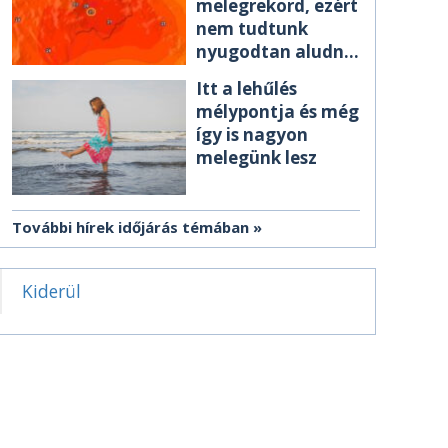
melegrekord, ezért
nem tudtunk
nyugodtan aludni
éjszaka
Itt a lehűlés
mélypontja és még
így is nagyon
melegünk lesz
További hírek időjárás témában
Kiderül