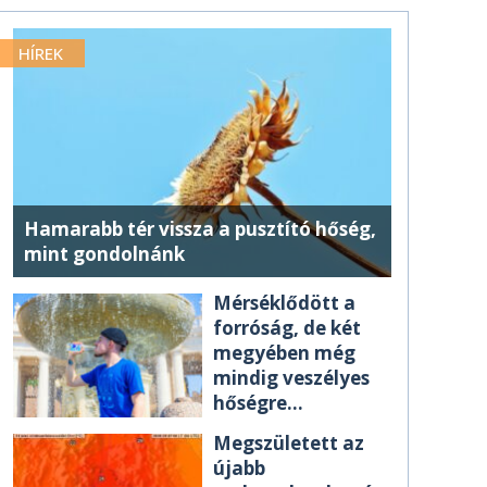
HÍREK
Hamarabb tér vissza a pusztító hőség,
mint gondolnánk
Mérséklődött a
forróság, de két
megyében még
mindig veszélyes
hőségre
figyelmeztetnek
Megszületett az
újabb