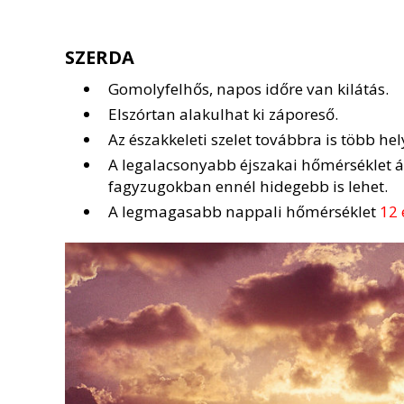
SZERDA
Gomolyfelhős, napos időre van kilátás.
Elszórtan alakulhat ki záporeső.
Az északkeleti szelet továbbra is több hel
A legalacsonyabb éjszakai hőmérséklet 
fagyzugokban ennél hidegebb is lehet.
A legmagasabb nappali hőmérséklet
12 