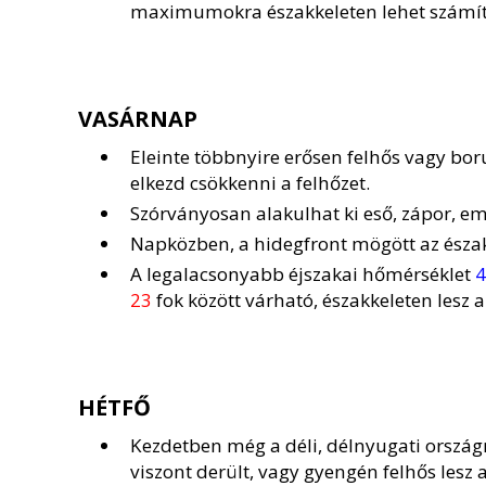
maximumokra északkeleten lehet számít
VASÁRNAP
Eleinte többnyire erősen felhős vagy boru
elkezd csökkenni a felhőzet.
Szórványosan alakulhat ki eső, zápor, eme
Napközben, a hidegfront mögött az északi 
A legalacsonyabb éjszakai hőmérséklet
4
23
fok között várható, északkeleten lesz
HÉTFŐ
Kezdetben még a déli, délnyugati ország
viszont derült, vagy gyengén felhős les