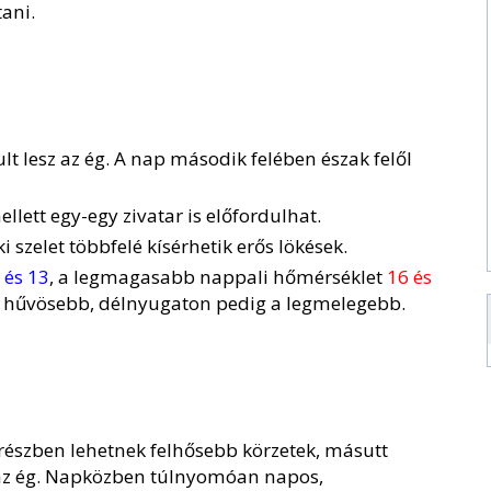
ani.
lt lesz az ég. A nap második felében észak felől
llett egy-egy zivatar is előfordulhat.
szelet többfelé kísérhetik erős lökések.
 és 13
, a legmagasabb nappali hőmérséklet
16 és
 a hűvösebb, délnyugaton pedig a legmelegebb.
részben lehetnek felhősebb körzetek, másutt
z az ég. Napközben túlnyomóan napos,