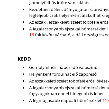
gomolyfelhős időre van kilátás.
Kezdetben délen, délnyugaton szórványo
legfeljebb csak helyenként alakulhat ki e
Az északi, északkeleti szelet többfelé erős
A legalacsonyabb éjszakai hőmérséklet
1
16
fok között várható, a déli országrészb
KEDD
Gomolyfelhős, napos idő valószínű.
Helyenként fordulhat elő záporeső.
Az északkeleti szelet többfelé erős lökések
A legalacsonyabb éjszakai hőmérséklet 
fagyzugokban ennél hidegebb is lehet.
A legmagasabb nappali hőmérséklet
11 