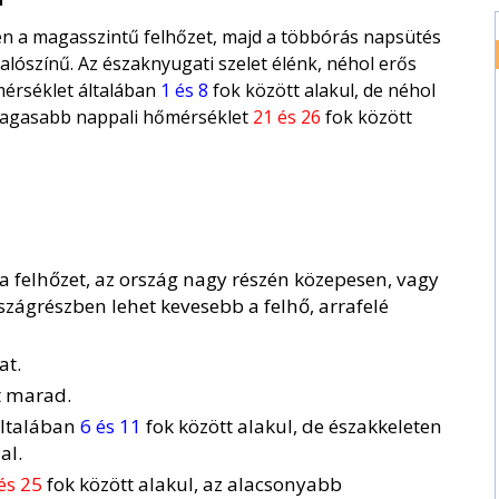
kken a magasszintű felhőzet, majd a többórás napsütés
ószínű. Az északnyugati szelet élénk, néhol erős
mérséklet általában
1 és 8
fok között alakul, de néhol
magasabb nappali hőmérséklet
21 és 26
fok között
a felhőzet, az ország nagy részén közepesen, vagy
rszágrészben lehet kevesebb a felhő, arrafelé
at.
t marad.
általában
6 és 11
fok között alakul, de északkeleten
al.
és 25
fok között alakul, az alacsonyabb