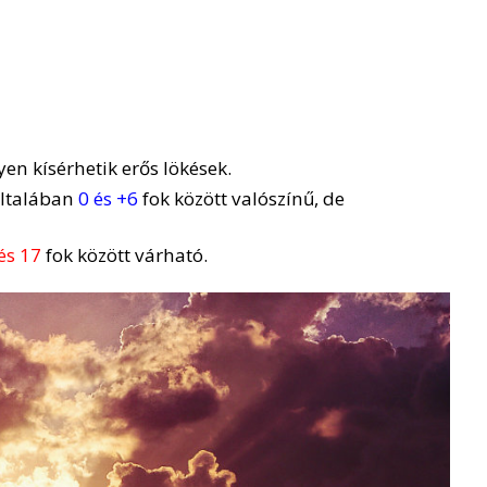
yen kísérhetik erős lökések.
általában
0 és +6
fok között valószínű, de
és 17
fok között várható.