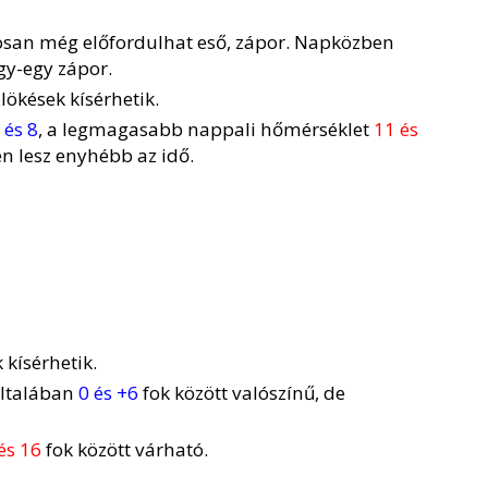
san még előfordulhat eső, zápor. Napközben
gy-egy zápor.
 lökések kísérhetik.
 és 8
, a legmagasabb nappali hőmérséklet
11 és
en lesz enyhébb az idő.
 kísérhetik.
általában
0 és +6
fok között valószínű, de
és 16
fok között várható.