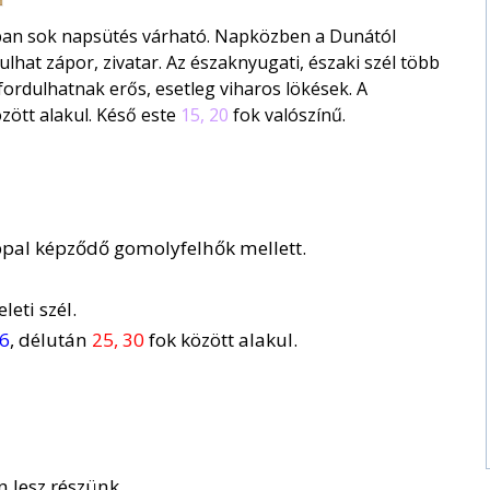
lában sok napsütés várható. Napközben a Dunától
lhat zápor, zivatar. Az északnyugati, északi szél több
ordulhatnak erős, esetleg viharos lökések. A
zött alakul. Késő este
15, 20
fok valószínű.
ppal képződő gomolyfelhők mellett.
eti szél.
16
, délután
25, 30
fok között alakul.
 lesz részünk.