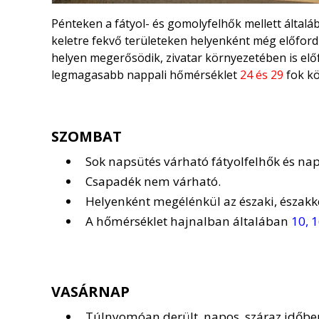
Pénteken a fátyol- és gomolyfelhők mellett álta
keletre fekvő területeken helyenként még előfordu
helyen megerősödik, zivatar környezetében is előf
legmagasabb nappali hőmérséklet
24 és 29
fok kö
SZOMBAT
Sok napsütés várható fátyolfelhők és na
Csapadék nem várható.
Helyenként megélénkül az északi, északkel
A hőmérséklet hajnalban általában
10, 
VASÁRNAP
Túlnyomóan derült, napos, száraz időben