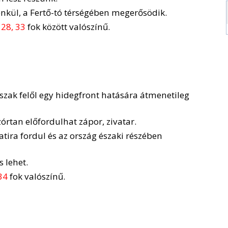
nkül, a Fertő-tó térségében megerősödik.
n
28, 33
fok között valószínű.
észak felől egy hidegfront hatására átmenetileg
órtan előfordulhat zápor, zivatar.
atira fordul és az ország északi részében
s lehet.
34
fok valószínű.