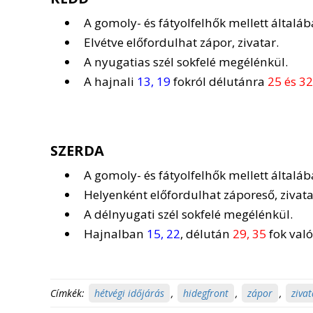
A gomoly- és fátyolfelhők mellett általá
Elvétve előfordulhat zápor, zivatar.
A nyugatias szél sokfelé megélénkül.
A hajnali
13, 19
fokról délutánra
25 és 32
SZERDA
A gomoly- és fátyolfelhők mellett általá
Helyenként előfordulhat záporeső, zivata
A délnyugati szél sokfelé megélénkül.
Hajnalban
15, 22
, délután
29, 35
fok való
Címkék:
hétvégi időjárás
,
hidegfront
,
zápor
,
zivat