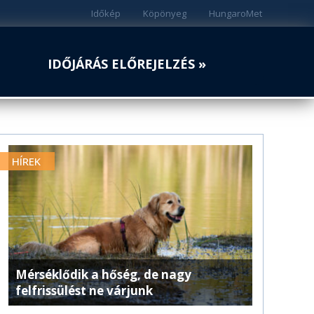
Időkép
Köpönyeg
HungaroMet
IDŐJÁRÁS ELŐREJELZÉS »
HÍREK
Mérséklődik a hőség, de nagy
felfrissülést ne várjunk