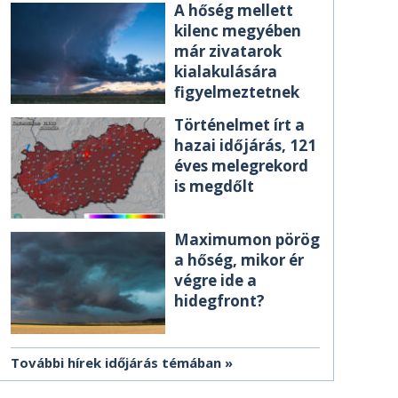
A hőség mellett
kilenc megyében
már zivatarok
kialakulására
figyelmeztetnek
Történelmet írt a
hazai időjárás, 121
éves melegrekord
is megdőlt
Maximumon pörög
a hőség, mikor ér
végre ide a
hidegfront?
További hírek időjárás témában