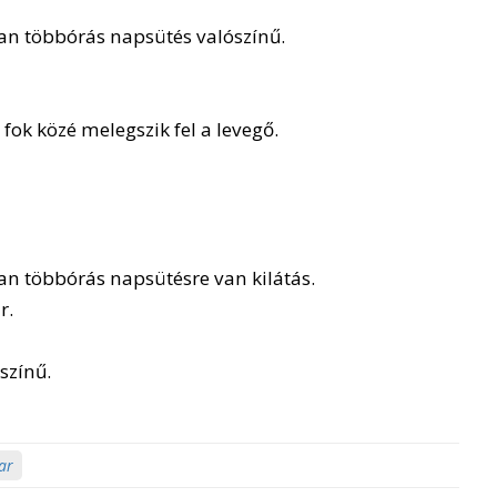
ban többórás napsütés valószínű.
fok közé melegszik fel a levegő.
ban többórás napsütésre van kilátás.
r.
színű.
ar