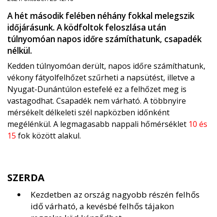
A hét második felében néhány fokkal melegszik
időjárásunk. A ködfoltok feloszlása után
túlnyomóan napos időre számíthatunk, csapadék
nélkül.
Kedden túlnyomóan derült, napos időre számíthatunk,
vékony fátyolfelhőzet szűrheti a napsütést, illetve a
Nyugat-Dunántúlon estefelé ez a felhőzet meg is
vastagodhat. Csapadék nem várható. A többnyire
mérsékelt délkeleti szél napközben időnként
megélénkül. A legmagasabb nappali hőmérséklet
10 és
15
fok között alakul.
SZERDA
Kezdetben az ország nagyobb részén felhős
idő várható, a kevésbé felhős tájakon