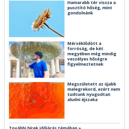
Hamarabb tér vissza a
pusztító hőség, mint
gondolnánk
Mérséklődött a
forróság, de két
megyében még mindig
veszélyes hőségre
figyelmeztetnek
Megszületett az újabb
melegrekord, ezért nem
tudtunk nyugodtan
aludni éjszaka
További hírek időjárás témában