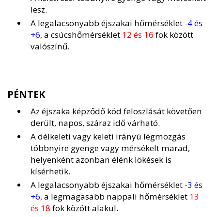
lesz.
A legalacsonyabb éjszakai hőmérséklet
-4 és
+6
, a csúcshőmérséklet
12 és 16
fok között
valószínű.
PÉNTEK
Az éjszaka képződő köd feloszlását követően
derült, napos, száraz idő várható.
A délkeleti vagy keleti irányú légmozgás
többnyire gyenge vagy mérsékelt marad,
helyenként azonban élénk lökések is
kísérhetik.
A legalacsonyabb éjszakai hőmérséklet
-3 és
+6
, a legmagasabb nappali hőmérséklet
13
és 18
fok között alakul.