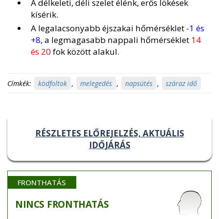
A délkeleti, déli szelet élénk, erős lökések
kísérik.
A legalacsonyabb éjszakai hőmérséklet
-1 és
+8
, a legmagasabb nappali hőmérséklet
14
és 20
fok között alakul.
Címkék:
ködfoltok
,
melegedés
,
napsütés
,
száraz idő
RÉSZLETES ELŐREJELZÉS, AKTUÁLIS
IDŐJÁRÁS
FRONTHATÁS
NINCS
FRONTHATÁS