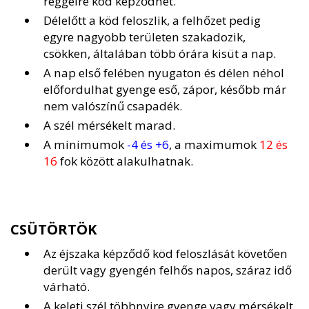
reggelre köd képződhet.
Délelőtt a köd feloszlik, a felhőzet pedig
egyre nagyobb területen szakadozik,
csökken, általában több órára kisüt a nap.
A nap első felében nyugaton és délen néhol
előfordulhat gyenge eső, zápor, később már
nem valószínű csapadék.
A szél mérsékelt marad.
A minimumok
-4 és +6
, a maximumok
12 és
16
fok között alakulhatnak.
CSÜTÖRTÖK
Az éjszaka képződő köd feloszlását követően
derült vagy gyengén felhős napos, száraz idő
várható.
A keleti szél többnyire gyenge vagy mérsékelt