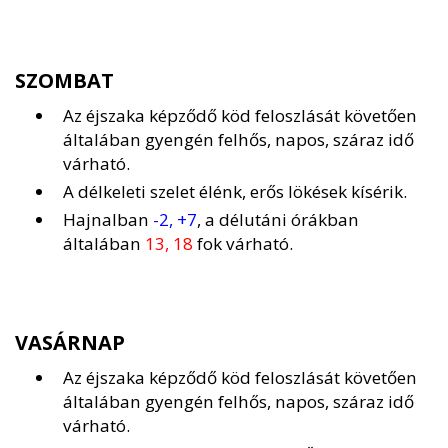
SZOMBAT
Az éjszaka képződő köd feloszlását követően
általában gyengén felhős, napos, száraz idő
várható.
A délkeleti szelet élénk, erős lökések kísérik.
Hajnalban
-2, +7
, a délutáni órákban
általában
13, 18
fok várható.
VASÁRNAP
Az éjszaka képződő köd feloszlását követően
általában gyengén felhős, napos, száraz idő
várható.