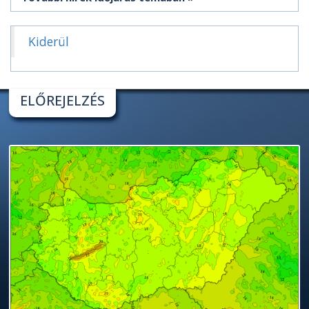
Kiderül
ELŐREJELZÉS