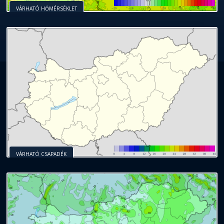
VÁRHATÓ HŐMÉRSÉKLET
VÁRHATÓ CSAPADÉK