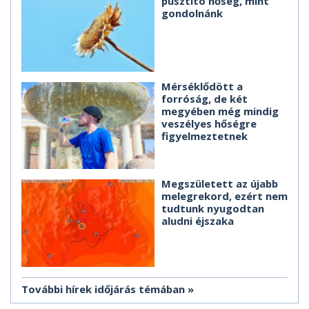
pusztító hőség, mint
gondolnánk
Mérséklődött a
forróság, de két
megyében még mindig
veszélyes hőségre
figyelmeztetnek
Megszületett az újabb
melegrekord, ezért nem
tudtunk nyugodtan
aludni éjszaka
További hírek időjárás témában