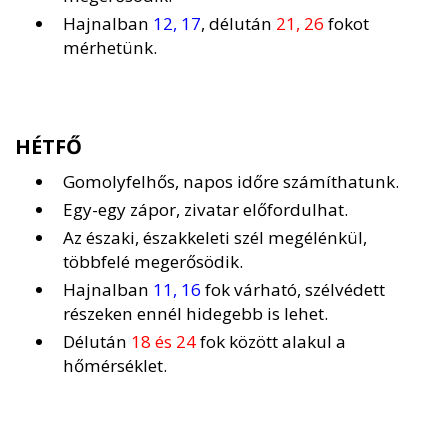
Hajnalban
12, 17
, délután
21, 26
fokot
mérhetünk.
HÉTFŐ
Gomolyfelhős, napos időre számíthatunk.
Egy-egy zápor, zivatar előfordulhat.
Az északi, északkeleti szél megélénkül,
többfelé megerősödik.
Hajnalban
11, 16
fok várható, szélvédett
részeken ennél hidegebb is lehet.
Délután
18 és 24
fok között alakul a
hőmérséklet.