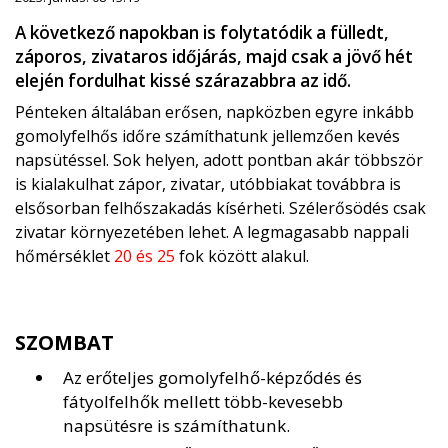
A következő napokban is folytatódik a fülledt,
záporos, zivataros időjárás, majd csak a jövő hét
elején fordulhat kissé szárazabbra az idő.
Pénteken általában erősen, napközben egyre inkább
gomolyfelhős időre számíthatunk jellemzően kevés
napsütéssel. Sok helyen, adott pontban akár többször
is kialakulhat zápor, zivatar, utóbbiakat továbbra is
elsősorban felhőszakadás kísérheti. Szélerősödés csak
zivatar környezetében lehet. A legmagasabb nappali
hőmérséklet
20 és 25
fok között alakul.
SZOMBAT
Az erőteljes gomolyfelhő-képződés és
fátyolfelhők mellett több-kevesebb
napsütésre is számíthatunk.