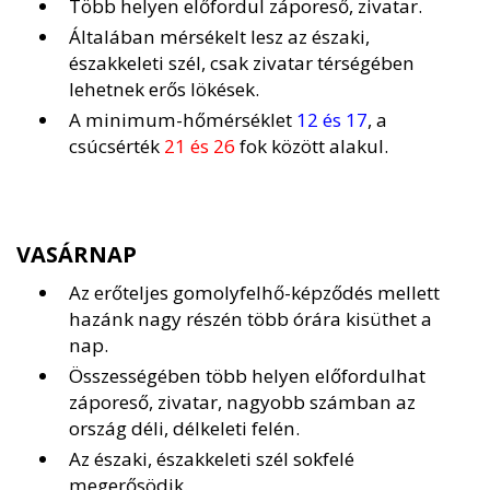
Több helyen előfordul záporeső, zivatar.
Általában mérsékelt lesz az északi,
északkeleti szél, csak zivatar térségében
lehetnek erős lökések.
A minimum-hőmérséklet
12 és 17
, a
csúcsérték
21 és 26
fok között alakul.
VASÁRNAP
Az erőteljes gomolyfelhő-képződés mellett
hazánk nagy részén több órára kisüthet a
nap.
Összességében több helyen előfordulhat
záporeső, zivatar, nagyobb számban az
ország déli, délkeleti felén.
Az északi, északkeleti szél sokfelé
megerősödik.