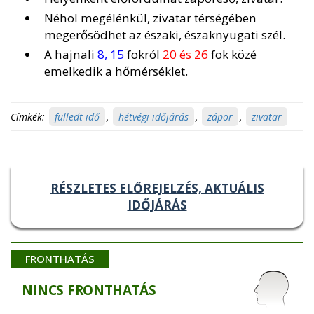
Néhol megélénkül, zivatar térségében
megerősödhet az északi, északnyugati szél.
A hajnali
8, 15
fokról
20 és 26
fok közé
emelkedik a hőmérséklet.
Címkék:
fülledt idő
,
hétvégi időjárás
,
zápor
,
zivatar
RÉSZLETES ELŐREJELZÉS, AKTUÁLIS
IDŐJÁRÁS
FRONTHATÁS
NINCS
FRONTHATÁS