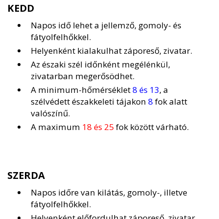
KEDD
Napos idő lehet a jellemző, gomoly- és
fátyolfelhőkkel.
Helyenként kialakulhat záporeső, zivatar.
Az északi szél időnként megélénkül,
zivatarban megerősödhet.
A minimum-hőmérséklet
8 és 13
, a
szélvédett északkeleti tájakon
8
fok alatt
valószínű.
A maximum
18 és 25
fok között várható.
SZERDA
Napos időre van kilátás, gomoly-, illetve
fátyolfelhőkkel.
Helyenként előfordulhat záporeső, zivatar.