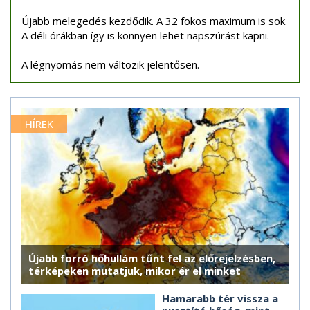
Újabb melegedés kezdődik. A 32 fokos maximum is sok.
A déli órákban így is könnyen lehet napszúrást kapni.
A légnyomás nem változik jelentősen.
HÍREK
Újabb forró hőhullám tűnt fel az előrejelzésben,
térképeken mutatjuk, mikor ér el minket
Hamarabb tér vissza a