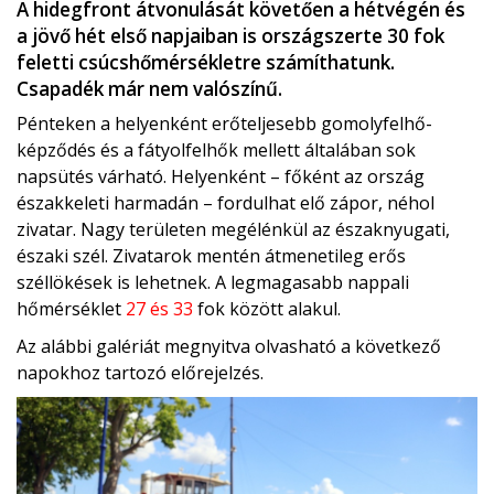
A hidegfront átvonulását követően a hétvégén és
a jövő hét első napjaiban is országszerte 30 fok
feletti csúcshőmérsékletre számíthatunk.
Csapadék már nem valószínű.
Pénteken a helyenként erőteljesebb gomolyfelhő-
képződés és a fátyolfelhők mellett általában sok
napsütés várható. Helyenként – főként az ország
északkeleti harmadán – fordulhat elő zápor, néhol
zivatar. Nagy területen megélénkül az északnyugati,
északi szél. Zivatarok mentén átmenetileg erős
széllökések is lehetnek. A legmagasabb nappali
hőmérséklet
27 és 33
fok között alakul.
Az alábbi galériát megnyitva olvasható a következő
napokhoz tartozó előrejelzés.