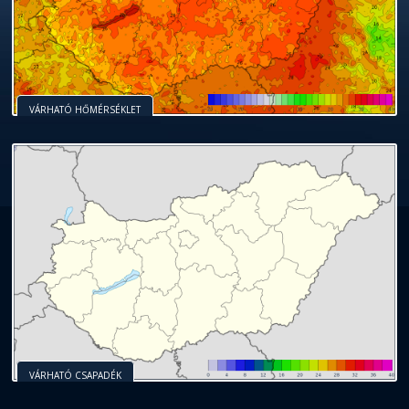
VÁRHATÓ HŐMÉRSÉKLET
VÁRHATÓ CSAPADÉK