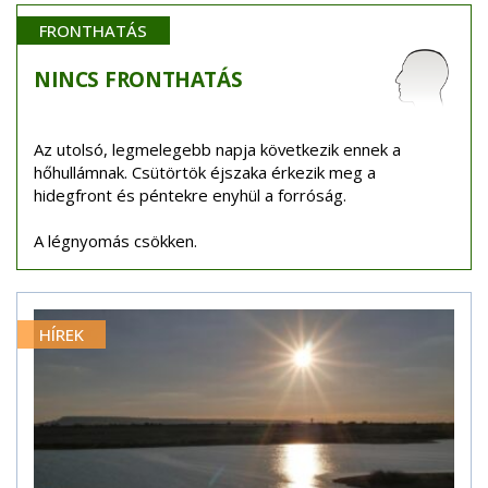
FRONTHATÁS
NINCS
FRONTHATÁS
Az utolsó, legmelegebb napja következik ennek a
hőhullámnak. Csütörtök éjszaka érkezik meg a
hidegfront és péntekre enyhül a forróság.
A légnyomás csökken.
HÍREK