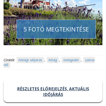
5 FOTÓ MEGTEKINTÉSE
Címkék:
hétvégi időjárás
,
hőség
,
melegedés
,
száraz
idő
RÉSZLETES ELŐREJELZÉS, AKTUÁLIS
IDŐJÁRÁS